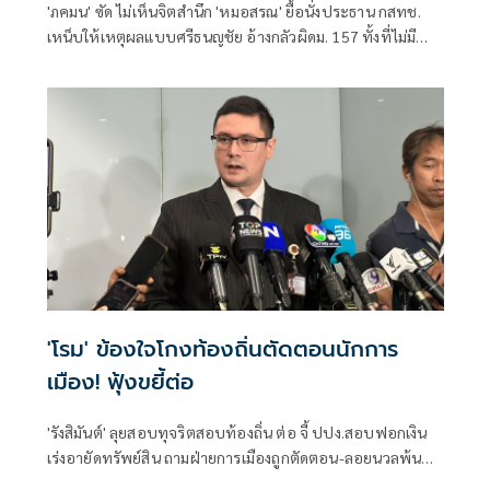
'ภคมน' ซัด ไม่เห็นจิตสำนึก 'หมอสรณ' ยื้อนั่งประธาน กสทช.
เหน็บให้เหตุผลแบบศรีธนญชัย อ้างกลัวผิดม. 157 ทั้งที่ไม่มี
คุณสมบัติตั้งแต่แรก จี้ 'นายกฯ' เลิกแบก ยื่นโปรดเกล้าฯปลดพ้น
ตำแหน่งได้แล้ว
'โรม' ข้องใจโกงท้องถิ่นตัดตอนนักการ
เมือง! ฟุ้งขยี้ต่อ
'รังสิมันต์' ลุยสอบทุจริตสอบท้องถิ่น ต่อ จี้ ปปง.สอบฟอกเงิน
เร่งอายัดทรัพย์สิน ถามฝ่ายการเมืองถูกตัดตอน-ลอยนวลพ้นผิด
เหน็บ 'อนุทิน' รับแต่ชอบ ไม่รู้ในอนาคตมาตรการป้องกันจะ