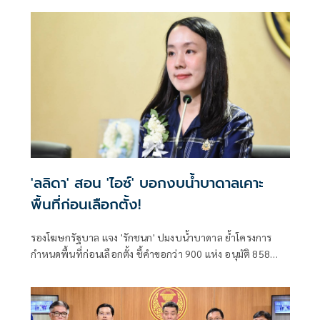
รัดกุมหรือไม่
'ลลิดา' สอน 'ไอซ์' บอกงบน้ำบาดาลเคาะ
พื้นที่ก่อนเลือกตั้ง!
รองโฆษกรัฐบาล แจง 'รักชนก' ปมงบน้ำบาดาล ย้ำโครงการ
กำหนดพื้นที่ก่อนเลือกตั้ง ชี้คำขอกว่า 900 แห่ง อนุมัติ 858
แห่งตามหลักเกณฑ์ ไม่ใช่จัดสรรตามการเมือง