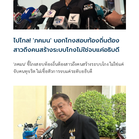
ไปไกล! 'ภคมน' บอกโกงสอบท้องถิ่นต้อง
สาวถึงคนสร้างระบบโกงไม่ใช่จบแค่อธิบดี
'ภคมน' ชี้โกงสอบท้องถิ่นต้องสาวถึงคนสร้างระบบโกง ไม่ใช่แค่
จับคนทุจริต ไม่เชื่อตัวการจบแค่ระดับอธิบดี