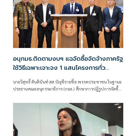
อนุกมธ.ติดตามงบฯ แฉจัดซื้อจัดจ้างภาครัฐ
ใช้วิธีเฉพาะเจาะจง 1 แสนโครงการทั่ว
ประเทศ เอื้อทุจริตงบกว่า 5 หมื่นล้านบาท
นายวิสุทธิ์ ตันตินันท์ สส.บัญชีรายชื่อ พรรคประชาชน ในฐานะ
ประธานคณะอนุกรรมาธิการ (กมธ.) ศึกษาการปฏิรูปการจัดซื้อ
จัดจ้างภาครัฐ ภายใต้คณะกรรมาธิการศึกษาการจัดทำและ
ติดตามการบริหารงบประมาณ สภาผู้แทนราษฎร แถลงความ
คืบหน้า "การศึกษาการปฏิรูปการจัดซื้อจัดจ้างภาครัฐ" ว่า คณะ
อนุกรรมาธิการชุดนี้ประกอบด้วยตัวแทน สส.