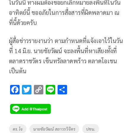
ในวันนี้ ทางผมต้องขอยกเลิกหมายลงพื้นที่ในวัน
อาทิตย์นี้ ขออภัยในการสื่อสารที่ผิดพลาดมา ณ
ที่นี้ด้วยครับ
ผู้สื่อข่าวรายงานว่า ตามกำหนดที่แจ้งเอาไว้ในวัน
ที่ 14 มิ.ย. นายชัยวัฒน์ จะลงพื้นที่หาเสียงทั้งที่
ตลาดราชวัตร เซ็นทรัลลาดพร้าว ตลาดโอเชน
เป็นต้น
F
T
C
Li
S
ac
wi
o
n
h
e
tt
p
e
ar
b
er
y
e
o
Li
Tags
ดร.โจ
นายชัยวัฒน์ สถาวรวิจิตร
ปชน.