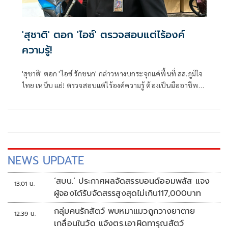
'สุชาติ' ตอก 'ไอซ์' ตรวจสอบแต่ไร้องค์
ความรู้!
'สุชาติ' ตอก 'ไอซ์ รักชนก' กล่าวหางบกระจุกแค่พื้นที่ สส.ภูมิใจ
ไทย เหน็บ แย่! ตรวจสอบแต่ไร้องค์ความรู้ ต้องเป็นมืออาชีพ
กว่านี้ โอ่รักษาผลประโยชน์สูงสุดในหน่วยงานที่ตัวเองรับผิด
ชอบ
NEWS UPDATE
‘สบน.’ ประกาศผลจัดสรรบอนด์ออมพลัส แจง
13:01 น.
ผู้จองได้รับจัดสรรสูงสุดไม่เกิน117,000บาท
กลุ่มคนรักสัตว์ พบหมาแมวถูกวางยาตาย
12:39 น.
เกลื่อนในวัด แจ้งตร.เอาผิดทารุณสัตว์