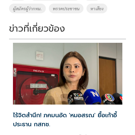
o
n
ผู้สมัครผู้ว่ากทม.
พรรคประชาชน
หาเสียง
k
k
ข่าวที่เกี่ยวข้อง
ไร้จิตสำนึก! ภคมนอัด 'หมอสรณ' ยื้อเก้าอี้
ประธาน กสทช.