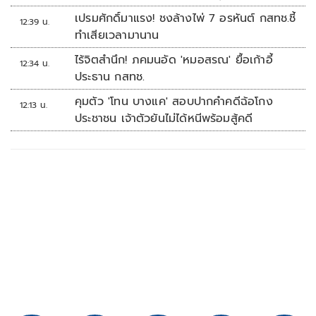
เปรมศักดิ์มาแรง! ชงล้างไพ่ 7 อรหันต์ กสทช.ชี้
12:39 น.
ทำเสียเวลามานาน
ไร้จิตสำนึก! ภคมนอัด 'หมอสรณ' ยื้อเก้าอี้
12:34 น.
ประธาน กสทช.
คุมตัว 'โทน บางแค' สอบปากคำคดีฉ้อโกง
12:13 น.
ประชาชน เจ้าตัวยันไม่ได้หนีพร้อมสู้คดี