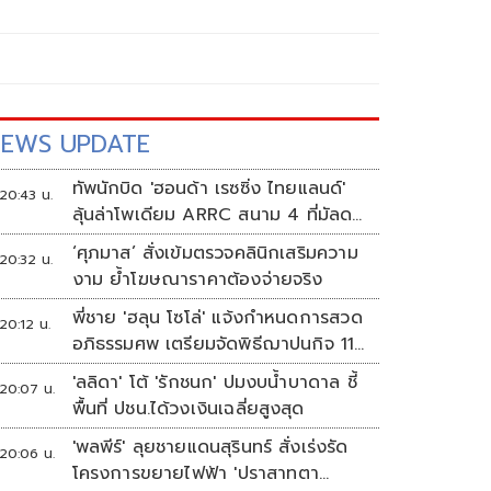
EWS UPDATE
ทัพนักบิด 'ฮอนด้า เรซซิ่ง ไทยแลนด์'
20:43 น.
ลุ้นล่าโพเดียม ARRC สนาม 4 ที่มัลดา
ลิกา
‘ศุภมาส’ สั่งเข้มตรวจคลินิกเสริมความ
20:32 น.
งาม ย้ำโฆษณาราคาต้องจ่ายจริง
พี่ชาย 'ฮลุน โซโล่' แจ้งกำหนดการสวด
20:12 น.
อภิธรรมศพ เตรียมจัดพิธีฌาปนกิจ 11
ส.ค.
'ลลิดา' โต้ 'รักชนก' ปมงบน้ำบาดาล ชี้
20:07 น.
พื้นที่ ปชน.ได้วงเงินเฉลี่ยสูงสุด
'พลพีร์' ลุยชายแดนสุรินทร์ สั่งเร่งรัด
20:06 น.
โครงการขยายไฟฟ้า 'ปราสาทตา