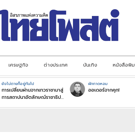
เศรษฐกิจ
ต่างประเทศ
บันเทิง
หนังสือพิม
ยังไม่ตายก็อยู่กันไป
ผักกาดหอม
การเปลี่ยนผ่านจากเทวราชามาสู่
ออเดอร์จากคุก!
การสถาปนาอัตลักษณ์ราชาธิป
ไตยแบบพุทธศาสนาในพระไตร
ปิฏก : สามัญผลสูตรในฐานะ
ทฤษฎีขีดจำกัดของอำนาจรัฐ
เหนือแรงงานและทรัพย์สิน