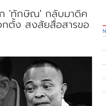
ยก 'ทักษิณ' กลับมาดิค
อกตั้ง สงสัยสื่อสารขอ
N