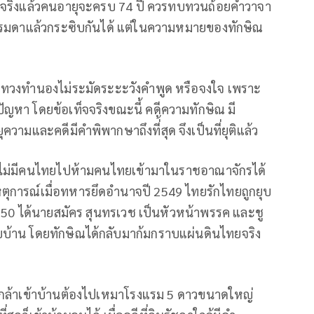
ป็นจริงแล้วคนอายุจะครบ 74 ปี ควรทบทวนถ้อยคำวาจา
นคนธรรมดาแล้วกระซิบกันได้ แต่ในความหมายของทักษิณ
จึงมีทวงทำนองไม่ระมัดระะะวังคำพูด หรือจงใจ เพราะ
ปัญหา โดยข้อเท็จจริงขณะนี้ คดีความทักษิณ มี
วามและคดีมีคำพิพากษาถึงที่้สุด จึงเป็นที่ยุติแล้ว
่า ไม่มีคนไทยไปห้ามคนไทยเข้ามาในราชอาณาจักรได้
ึงเหตุการณ์เมื่อทหารยึดอำนาจปี 2549 ไทยรักไทยถูกยุบ
550 ได้นายสมัคร สุนทรเวช เป็นหัวหน้าพรรค และชู
บบ้าน โดยทักษิณได้กลับมาก้มกราบแผ่นดินไทยจริง
งไม่กล้าเข้าบ้านต้องไปเหมาโรงแรม 5 ดาวขนาดใหญ่