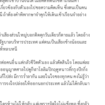
ุดก็เข้าบ้านจนได้ เมื่อคดีที่ดินรัชดาใกล้มีคำ
เกี่ยวข้องกับตัวเองไปขอความคิดเห็น ซึ่งตนเป็นคน
ี ถ้าต้องคำพิพากษาจำคุกให้เดินเช้าเรือนจำอย่าง
่ว่าเสียงส่วนใหญ่บอกติดคุกวันเดียวก็ตายแล้ว โดยอ้าง
็นรัฐบาลบริหารประเทศ แต่ตนเป็นเสียงข้างน้อยและ
รให้หลบหนี
ำต่อคนอื่น แต่กลัวชีวิตตัวเอง แล้วตัดสินใจ โดยแต่ละ
รขออนุญาตศาลไปดูกีฬาโอลิมปิกฤดูหนาวที่กรุงปักกิ่ง
ส่ง มีการร่ำลากัน และในใจของทุกคน คงไม่รู้ว่า
ือ มีการจงใจปล่อยให้ออกนอกประเทศ แล้วไม่ได้กลับมา
ม่มีใครห้ามไม่ให้กลับ แต่เพราะจิตใจไม่แข็งพอ ซึ่งกลัว