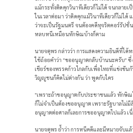
แม้กระทั่งติดคุกวินาทีเดียวก็ไม่ได้ จนกลาย
ในเวลาต่อมา ว่าติดคุกแม้วินาทีเดียวก็ไม่ได้ แ
ว่าจะเป็นรัฐมนตรี จนต้องคดีทุจริตคอร์รัปชั่น
หลบหนีเหมือนทักษิณบ้างก็ตาม
นายจตุพร กล่าวว่า การแสดงความยินดีที่ได้ห
ใช้ถ้อยคำว่า "ขออนุญาตกลับบ้านนะครับ" ซึ่ง
เชียร์ของพรรคก้าวไกลกับเพื่อไทยที่แข่งขันก
วิญญูชนก็คิดไม่ต่างกัน ว่า พูดกับใคร
"เพราะถ้าขอนุญาตกับประชาชนแล้ว ทักษิณ
ก็ไม่จำเป็นต้องขออนุญาต เพราะรัฐบาลไม่มีส
อนุญาตต่อศาลก็เลยการขออนุญาตไปแล้ว เนื่อง
นายจตุพร ย้ำว่า การหนีคดีและมีหมายจับแล้