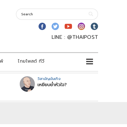
LINE : @THAIPOST
พ์
ไทยโพสต์ ทีวี
วิสามัญบันเทิง
เหยียบย่ำหัวใจ?