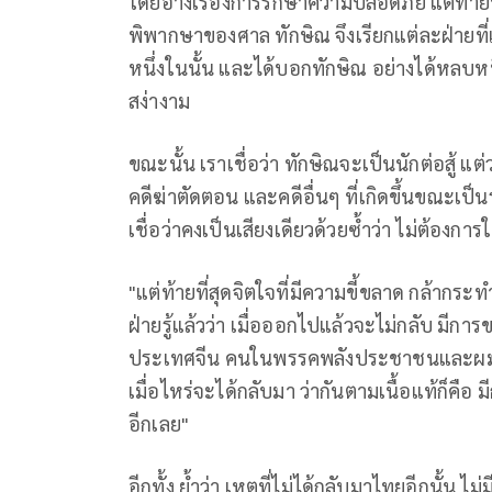
โดยอ้างเรื่องการรักษาความปลอดภัย แต่ท้ายที่ส
พิพากษาของศาล ทักษิณ จึงเรียกแต่ละฝ่ายที่
หนึ่งในนั้น และได้บอกทักษิณ อย่างได้หลบหน
สง่างาม
ขณะนั้น เราเชื่อว่า ทักษิณจะเป็นนักต่อสู้ แต
คดีฆ่าตัดตอน และคดีอื่นๆ ที่เกิดขึ้นขณะเป
เชื่อว่าคงเป็นเสียงเดียวด้วยซ้ำว่า ไม่ต้องกา
"แต่ท้ายที่สุดจิตใจที่มีความขี้ขลาด กล้ากระท
ฝ่ายรู้แล้วว่า เมื่อออกไปแล้วจะไม่กลับ มีกา
ประเทศจีน คนในพรรคพลังประชาชนและผมก็ไป
เมื่อไหร่จะได้กลับมา ว่ากันตามเนื้อแท้ก็ค
อีกเลย"
อีกทั้ง ย้ำว่า เหตุที่ไม่ได้กลับมาไทยอีกนั้น ไ