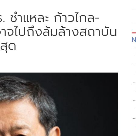
. ชำแหละ ก้าวไกล-
อาจไปถึงล้มล้างสถาบัน
N
่สุด