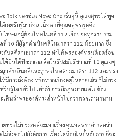
s Talk ของช่อง News One เร็วๆนี้ คุณจตุพรได้พูด
้เคยรับรู้มาก่อน เนื้อหาที่คุณจตุพรพูดคือ
ัยโทษแก่ผู้ต้องโทษในคดี 112 เกือบจะทุกราย รวม
ที่ 10 มีผู้ถูกดำเนินคดีในมาตรา 112 น้อยมาก ซึ่ง
่ยวกับคดีตามมาตา 112 ทำให้พระองค์ทรงเดือดร้อน
คยได้ยินได้ฟังมาเลย คือในรัชสมัยรัชกาลที่ 10 คุณจตุ
ีใครถูกดำเนินคดีและถูกลงโทษตามมาตรา 112 และทรง
้มีการสั่งฟ้อง หรือหากเรื่องอยู่ในศาลแล้ว ก็ไม่ทรง
บรู้โดยทั่วไป เท่ากับการมีกฎหมายแต่ไม่ต้อง
ว จะเห็นว่าพระองค์ทรงล้ำหน้าไปกว่าพวกเรามานาน
ียหายทรงไม่ประสงค์จะเอาเรื่อง คุณจตุพรกล่าวต่อว่า
ม่ส่งต่อไปยังอัยการ เรื่องใดที่อยู่ในขั้นอัยการ ก็จะ