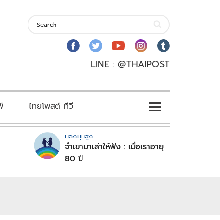
LINE : @THAIPOST
พ์
ไทยโพสต์ ทีวี
มองมุมสูง
จำเขามาเล่าให้ฟัง : เมื่อเราอายุ
80 ปี