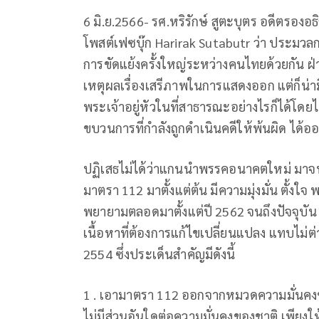
6 มิ.ย.2566- รศ.หริรักษ์ สูตะบุตร อดีตรอง
โพสต์เฟซบุ๊ก Harirak Sutabutr ว่า ประ
การขัดแย้งครั้งใหญ่ระหว่างคนไทยด้วยกัน ฝ่
เหตุผลเรื่องเสรีภาพในการแสดงออก แต่ก็น่ามีเ
พระเจ้าอยู่หัวในที่สาธารณะอย่างไรก็ได้โดยไ
ขบวนการที่กำลังถูกดำเนินคดีให้พ้นผิด ได้ออ
ปฏิเสธไม่ได้ว่าแกนนำพรรคอนาคตใหม่ มาจนก
มาตรา 112 มาตั้งแต่ต้น มีความมุ่งมั่น ตั้
พยายามตลอดมาตั้งแต่ปี 2562 จนถึงปัจจุบัน เ
เนื้อหาที่ต้องการแก้ไขเปลี่ยนแปลง แทบไม่ต่า
2554 ซึ่งประเด็นสำคัญมีดังนี้
1 . เอามาตรา 112 ออกจากหมวดความมั่นคงข
ไม่มีส่วนอันใดต่อความมั่นคงของชาติ เพียงใ