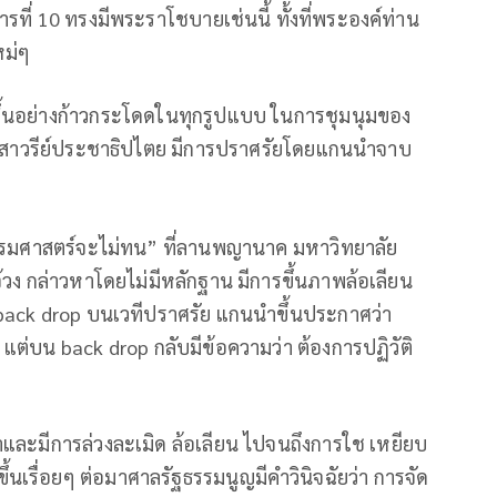
ที่ 10 ทรงมีพระราโชบายเช่นนี้ ทั้งที่พระองค์ท่าน
หม่ๆ
ขึ้นอย่างก้าวกระโดดในทุกรูปแบบ ในการชุมนุมของ
่อนุเสาวรีย์ประชาธิปไตย มีการปราศรัยโดยแกนนำจาบ
“ธรรมศาสตร์จะไม่ทน” ที่ลานพญานาค มหาวิทยาลัย
จ้วง กล่าวหาโดยไม่มีหลักฐาน มีการขึ้นภาพล้อเลียน
 back drop บนเวทีปราศรัย แกนนำขึ้นประกาศว่า
น แต่บน back drop กลับมีข้อความว่า ต้องการปฏิวัติ
มมาและมีการล่วงละเมิด ล้อเลียน ไปจนถึงการใช เหยียบ
ึ้นเรื่อยๆ ต่อมาศาลรัฐธรรมนูญมีคำวินิจฉัยว่า การจัด