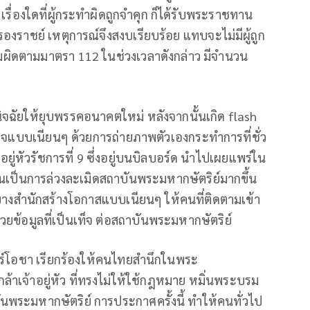
 เรื่องใดที่ผู้กระทำผิดถูกจำคุก ก็ได้รับพระราชทาน
ราชย์ เหตุการณ์จึงสงบเรียบร้อย แทบจะไม่มีผู้ถูก
วามผิดตามมาตรา 112 ในช่วงเวลาดังกล่าว มีจำนวน
นิจฉัยให้ยุบพรรคอนาคตใหม่ หลังจากนั้นเกิด flash
ใจแบบเนียนๆ ด้วยการถ่ายภาพตัวเองกระทำการที่ชั่ว
ู่หัวรัชการที่ 9 ซึ่งอยู่บนบิลบอร์ด นำไปเผยแพร่ใน
อันเป็นการล่วงละเมิดสถาบันพระมหากษัตริย์มากขึ้น
วบางสำนักสร้างโอกาสแบบเนียนๆ ให้คนที่ติดตามเข้า
้วยข้อมูลที่เป็นเท็จ ต่อสถาบันพระมหากษัตริย์
นทร์โอชา เรียกร้องให้คนไทยสำนึกในพระ
าเจ้าอยู่หัว ที่ทรงไม่ให้ใช้กฎหมาย หมิ่นพระบรม
นพระมหากษัตริย์ การประกาศครั้งนี้ ทำให้คนทั่วไป