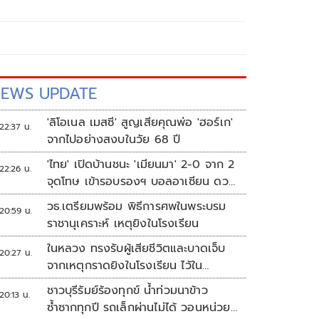
EWS UPDATE
'ลิโอเนล เมสซี' สูญเสียคุณพ่อ 'ฮอร์เก'
22:37 น.
จากไปอย่างสงบในวัย 68 ปี
'ไทย' เปิดบ้านชนะ 'เมียนมา' 2-0 จาก 2
22:26 น.
จุดโทษ เข้ารอบรองฯ บอลอาเซียน ดวล
'สิงคโปร์'
วธ.เตรียมพร้อม พิธีการศพในพระบรม
20:59 น.
ราชานุเคราะห์ เหตุยิงในโรงเรียน
ในหลวง ทรงรับผู้เสียชีวิตและบาดเจ็บ
20:27 น.
จากเหตุกราดยิงในโรงเรียน ไว้ใน
พระบรมราชานุเคราะห์
ชาวบุรีรัมย์ร้องทุกข์ น้ำท่วมนาข้าว
20:13 น.
ซ้ำซากทุกปี รถเล็กผ่านไม่ได้ วอนหน่วย