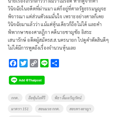
นายเรืองไกรกล่าวว่า ผมว่าไม่รอด หากดูจากคำ
วินิจฉัยในอดีตที่ผ่านมา แต่ก็อยู่ที่ศาลรัฐธรรมนูญจะ
พิจารณา แต่ส่วนตัวผมมั่นใจ เพราะอย่างศาลก็เคย
วินิจฉัยมาแล้วว่า แม้แต่หุ้นเดียวก็ถือไม่ได้ และคำ
พิพากษาของศาลฎีกา คดีนายชาญชัย อิสระ
เสนารักษ์ อดีตผู้สมัครส.ส.นครนายก ไปดูคำตัดสินดีๆ
ไม่ได้มีการพูดถึงเรื่องจำนวนหุ้นเลย
F
T
C
Li
S
ac
wi
o
n
h
e
tt
p
e
ar
b
er
y
e
o
Li
Tags
กกต.
ถือหุ้นไอทีวี
พิธา ลิ้มเจริญรัตน์
o
n
มาตรา 151
สอนมวย กกต.
สอบทางอาญา
k
k