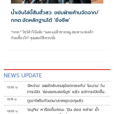
น้ำเงินไล่บี้ส้มฮั้วสว. ขย่มฝ่ายค้านจัดฉาก/
กกต.งัดหลักฐานโต้ ‘ยิ่งชีพ’
“กกต.” โชว์คำวินิจฉัย “แดง แม่ค้าขายหมู-สมพาน พ่อค้า
ก๋วยเตี๋ยวไก่” คุณสมบัติครบนั่ง
NEWS UPDATE
'อิหร่าน' เผยใกล้บรรลุข้อตกลงกับ' โอมาน' ใน
13:30 น.
การเปิด 'ช่องแคบฮอร์มุซ' แล้ว แต่การเปิดขึ้น
อยู่กับสหรัฐฯ
13:19 น.
ภูเขาไฟในกัวเตมาลาหยุดปะทุแล้ว
'อนุทิน' หารือเต็มคณะ 'มิน อ่อง หล่าย' ย้ำ
13:05 น.