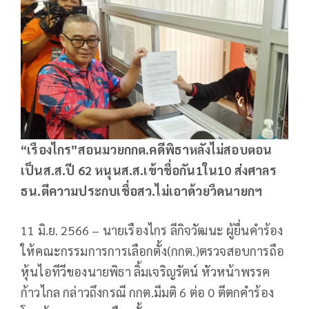
“เรืองไกร”สอนมวยกกต.คดีพิธาหลังไม่สอบตอน
เป็นส.ส.ปี 62 หนุนส.ส.เข้าชื่อกัน1ใน10 ส่งศาลร
ธน.ตีความประกบเชื่อสว.ไม่เอาด้วยวืดนายกฯ
11 มิ.ย. 2566 – นายเรืองไกร ลีกิจวัฒนะ ผู้ยื่นคำร้อง
ให้คณะกรรมการการเลือกตั้ง(กกต.)ตรวจสอบการถือ
หุ้นไอทีวีของนายพิธา ลิ้มเจริญรัตน์ หัวหน้าพรรค
ก้าวไกล กล่าวถึงกรณี กกต.มีมติ 6 ต่อ 0 ตีตกคำร้อง