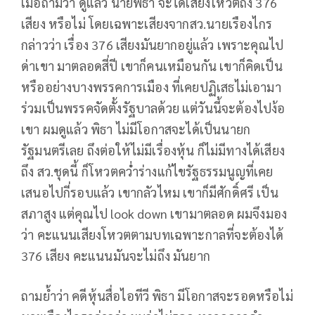
เมื่อถามว่า ดูแล้ว นายพิธา จะได้เสียงโหวตถึง 376
เสียง หรือไม่ โดยเฉพาะเสียงจากสว.นายเรืองไกร
กล่าวว่า เรื่อง 376 เสียงมันยากอยู่แล้ว เพราะคุณไป
ด่าเขา มาตลอดสี่ปี เขาก็คนเหมือนกัน เขาก็คิดเป็น
หรืออย่างบางพรรคการเมือง ที่เคยปฏิเสธไม่เอามา
ร่วมเป็นพรรคจัดตั้งรัฐบาลด้วย แต่วันนี้จะต้องไปง้อ
เขา ผมดูแล้ว พิธา ไม่มีโอกาสจะได้เป็นนายก
รัฐมนตรีเลย ถึงต่อให้ไม่มีเรื่องหุ้น ก็ไม่มีทางได้เสียง
ถึง สว.ชุดนี้ ก็โหวตคว่่ำร่างแก้ไขรัฐธรรมนูญที่เคย
เสนอไปกี่รอบแล้ว เขากลัวไหม เขาก็มีศักดิ์ศรี เป็น
สภาสูง แต่คุณไป look down เขามาตลอด ผมจึงมอง
ว่า คะแนนเสียงโหวตตามบทเฉพาะกาลที่จะต้องได้
376 เสียง คะแนนมันจะไม่ถึง มันยาก
ถามย้ำว่า คดีหุ้นสื่อไอทีวี พิธา มีโอกาสจะรอดหรือไม่