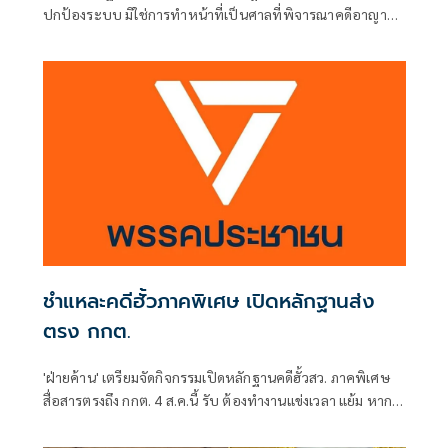
ปกป้องระบบ มิใช่การทำหน้าที่เป็นศาลที่พิจารณาคดีอาญา
เพื่อลงโทษตัวบุคคล
ชำแหละคดีฮั้วภาคพิเศษ เปิดหลักฐานส่ง
ตรง กกต.
'ฝ่ายค้าน' เตรียมจัดกิจกรรมเปิดหลักฐานคดีฮั้วสว. ภาคพิเศษ
สื่อสารตรงถึง กกต. 4 ส.ค.นี้ รับ ต้องทำงานแข่งเวลา แย้ม หาก
ยกคำร้องทั้งหมด-ตัดตอนบางรายส่งศาล ต้องดูเข้าข่ายละเว้น
การปฏิบัติหน้าที่หรือไม่