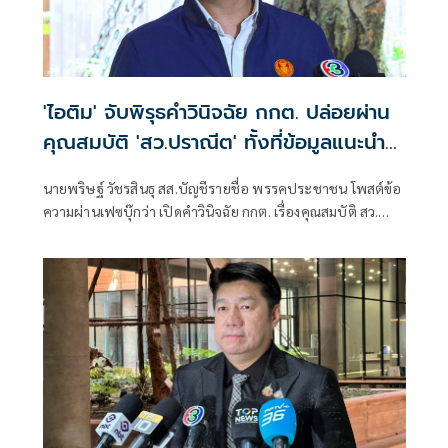
'ไอติม' จับพิรุธคำวินิจฉัย กกต. ปล่อยผ่าน
คุณสมบัติ 'สว.ปราณีต' ทั้งที่ข้อมูลแนะนำ
ตัวคลาดเคลื่อน
นายพริษฐ์ วัชรสินธุ สส.บัญชีรายชื่อ พรรคประชาชน โพสต์ข้อ
ความผ่านเฟซบุ๊กว่า เปิดคำวินิจฉัย กกต. เรื่องคุณสมบัติ สว.
ปราณีต เกรัมย์ (กลุ่ม 16 จ. บุรีรัมย์) : ผู้สมัครเซ็นรับรองข้อมูลที่
คลาดเคลื่อนในใบแนะนำตัว (สว. 3) แต่ กกต. ไม่ติดใจ