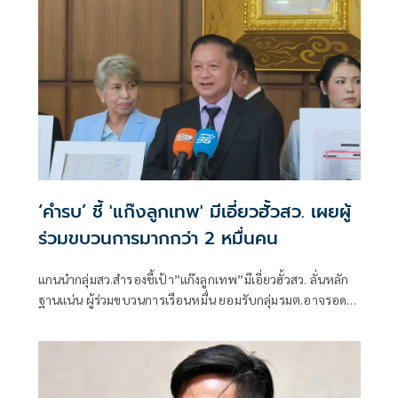
‘คำรบ’ ชี้ 'แก๊งลูกเทพ' มีเอี่ยวฮั้วสว. เผยผู้
ร่วมขบวนการมากกว่า 2 หมื่นคน
แกนนำกลุ่มสว.สำรองชี้เป้า”แก๊งลูกเทพ”มีเอี่ยวฮั้วสว. ลั่นหลัก
ฐานแน่น ผู้ร่วมขบวนการเรือนหมื่น ยอมรับกลุ่มรมต.อาจรอด
เพราะคดีอาญา หลักฐานต้องชัดสิ้นข้อสงสัย เตือนกกต.หากไม่
ส่งศาลฎีกาสอย 138 สว.โดนร้องเอาผิดติดคุก!