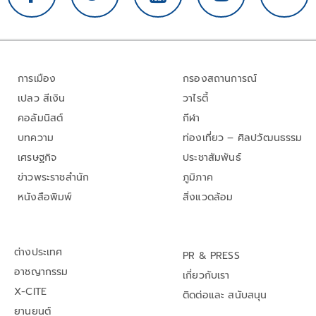
การเมือง
กรองสถานการณ์
เปลว สีเงิน
วาไรตี้
คอลัมนิสต์
กีฬา
บทความ
ท่องเที่ยว – ศิลปวัฒนธรรม
เศรษฐกิจ
ประชาสัมพันธ์
ข่าวพระราชสำนัก
ภูมิภาค
หนังสือพิมพ์
สิ่งแวดล้อม
ต่างประเทศ
PR & PRESS
อาชญากรรม
เกี่ยวกับเรา
X-CITE
ติดต่อและ สนับสนุน
ยานยนต์