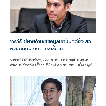
'กรวีร์' ชี้ฝ่ายค้านใช้ข้อมูลเก่าปั่นคดีฮั้ว สว.
หวังกดดัน กกต. เร่งชี้ขาด
นายกรวีร์ ปริศนานันทกุล ส.ส.อ่างทอง พรรคภูมิใจไทย ให้
สัมภาษณ์ถึงกรณีคดีฮั้ว สว. ที่ฝ่ายค้านพยายามหยิบขึ้นมาพูดใน
ช่วงนี้ มองว่าจะไปถึงขั้นการยุบพรรคหรือไม่ นายกรวีร์ กล่าวว่า
ไม่ได้กังวล เพราะทั้งหมดอยู่ในขั้นตอนของ คณะกรรมการการ
เลือกตั้ง (กกต.)