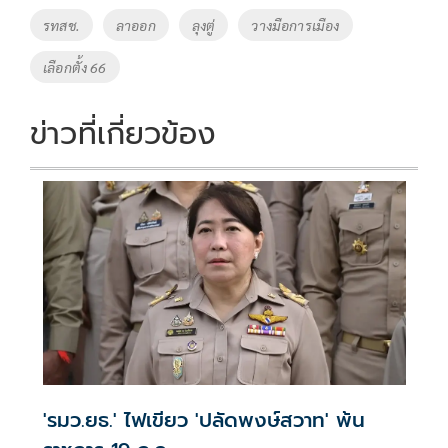
o
n
รทสช.
ลาออก
ลุงตู่
วางมือการเมือง
k
k
เลือกตั้ง 66
ข่าวที่เกี่ยวข้อง
'รมว.ยธ.' ไฟเขียว 'ปลัดพงษ์สวาท' พ้น