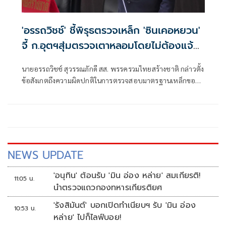
'อรรถวิชช์' ชี้พิรุธตรวจเหล็ก 'ซินเคอหยวน'
จี้ ก.อุตฯสุ่มตรวจเตาหลอมโดยไม่ต้องแจ้ง
ล่วงหน้า
นายอรรถวิชช์ สุวรรณภักดี สส. พรรครวมไทยสร้างชาติ กล่าวตั้ง
ข้อสังเกตถึงความผิดปกติในการตรวจสอบมาตรฐานเหล็กของ
บริษัท ซิน เคอ หยวน ว่า หลังพบว่าเหล็กกว่า 40,000 เส้นถูก
จำหน่ายออกจากโรงงานในช่วงรอยต่อการเปลี่ยนรัฐมนตรี
ว่าการกระทรวงอุตสาหกรรม แม้คณะกรรมการสอบสวนจะ
กำหนดให้สุ่มตรวจทุกเตา แต่เมื่อมีการอนุญาตเปิดโรงงานกลับ
พบว่ามีการตรวจเพียงบางเตาเท่านั้น ซึ่งไม่เป็นไปตามแนวทาง
ที่กำหนด
NEWS UPDATE
'อนุทิน' ต้อนรับ 'มิน อ่อง หล่าย' สมเกียรติ!
11:05 น.
นำตรวจแถวกองทหารเกียรติยศ
'รังสิมันต์' บอกเปิดทำเนียบฯ รับ 'มิน อ่อง
10:53 น.
หล่าย' ไปก็ไลฟ์บอย!