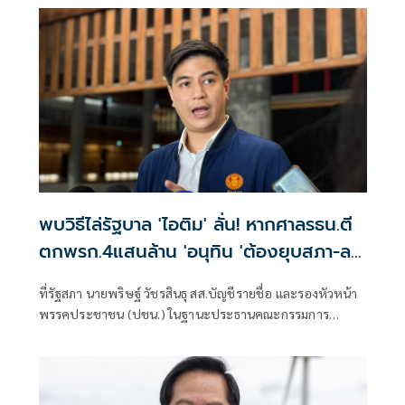
พบวิธีไล่รัฐบาล 'ไอติม' ลั่น! หากศาลรธน.ตี
ตกพรก.4แสนล้าน 'อนุทิน 'ต้องยุบสภา-ลา
ออก
ที่รัฐสภา นายพริษฐ์ วัชรสินธุ สส.บัญชีรายชื่อ และรองหัวหน้า
พรรคประชาชน (ปชน.) ในฐานะประธานคณะกรรมการ
ประสานงานพรรคร่วม