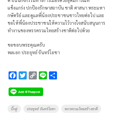
ดำเนินกิจกรรมทางการเมืองด้วยอุดมการณ์ที่
แข็งแกร่ง ปกป้องรักษาสถาบัน ชาติ ศาสนา พระมหา
กษัตริย์ และดูแลพี่น้องประชาชนชาวไทยต่อไป และ
ขอให้พี่น้องประชาชนให้ความไว้วางใจสนับสนุนการ
ทำงานของพรรครวมไทยสร้างชาติต่อไปด้วย
ขอขอบพระคุณครับ
พลเอก ประยุทธ์ จันทร์โอชา
F
T
C
Li
S
ac
wi
o
n
h
e
tt
p
e
ar
b
er
y
e
o
Li
Tags
บิ๊กตู่
ประยุทธ์ จันทร์โอชา
พรรครวมไทยสร้างชาติ