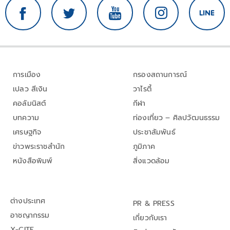
การเมือง
กรองสถานการณ์
เปลว สีเงิน
วาไรตี้
คอลัมนิสต์
กีฬา
บทความ
ท่องเที่ยว – ศิลปวัฒนธรรม
เศรษฐกิจ
ประชาสัมพันธ์
ข่าวพระราชสำนัก
ภูมิภาค
หนังสือพิมพ์
สิ่งแวดล้อม
ต่างประเทศ
PR & PRESS
อาชญากรรม
เกี่ยวกับเรา
X-CITE