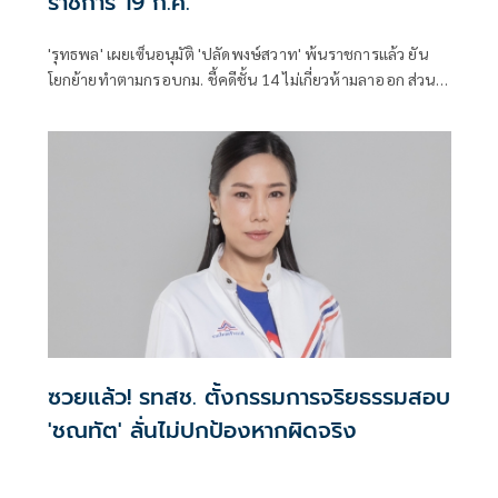
ราชการ 19 ก.ค.
'รุทธพล' เผยเซ็นอนุมัติ 'ปลัดพงษ์สวาท' พ้นราชการแล้ว ยัน
โยกย้ายทำตามกรอบกม. ชี้คดีชั้น 14 ไม่เกี่ยวห้ามลาออก ส่วน
รายละเอียดอยู่ที่ ป.ป.ช.
ซวยแล้ว! รทสช. ตั้งกรรมการจริยธรรมสอบ
'ชณทัต' ลั่นไม่ปกป้องหากผิดจริง