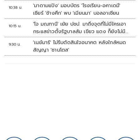
'มาดามแป้ง' มอบบัตร 'โรงเรียน-อคาเดมี'
10:38 น.
เชียร์ 'ช้างศึก' พบ 'เมียนมา' บอลอาเซียน
'โจ มณฑานี' เย้ย ปชป. มาถึงจุดที่ไม่มีใครเอา
10:15 น.
กระแสข่าวตั้งรัฐบาลส้ม เขียว แดง ก็ยังไม่มีฟ้า
เลย
'เนย์มาร์' ไม่รีบตัดสินใจอนาคต หลังใกล้หมด
9:30 น.
สัญญา 'ซานโตส'