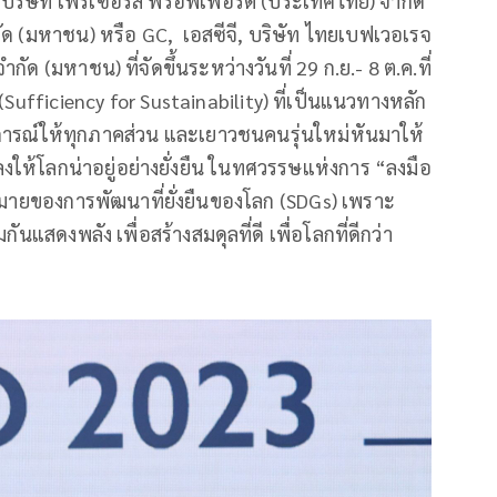
 บริษัท เฟรเซอร์ส พร็อพเพอร์ตี้ (ประเทศไทย) จำกัด
กัด (มหาชน) หรือ GC, เอสซีจี, บริษัท ไทยเบฟเวอเรจ
กัด (มหาชน) ที่จัดขึ้นระหว่างวันที่ 29 ก.ย.- 8 ต.ค.ที่
(Sufficiency for Sustainability) ที่เป็นแนวทางหลัก
กฎการณ์ให้ทุกภาคส่วน และเยาวชนคนรุ่นใหม่หันมาให้
ให้โลกน่าอยู่อย่างยั่งยืน ในทศวรรษแห่งการ “ลงมือ
หมายของการพัฒนาที่ยั่งยืนของโลก (SDGs) เพราะ
วมกันแสดงพลัง เพื่อสร้างสมดุลที่ดี เพื่อโลกที่ดีกว่า