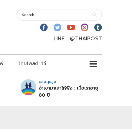
LINE : @THAIPOST
พ์
ไทยโพสต์ ทีวี
มองมุมสูง
จำเขามาเล่าให้ฟัง : เมื่อเราอายุ
80 ปี