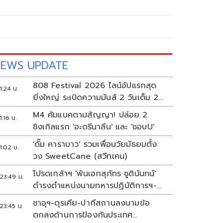
EWS UPDATE
808 Festival 2026 ไลน์อัปแรกสุด
1:24 น.
ยิ่งใหญ่ ระเบิดความมันส์ 2 วันเต็ม 2-
3 ต.ค.นี้
M4 คัมแบคตามสัญญา! ปล่อย 2
1:16 น.
ซิงเกิลแรก 'อะดรีนาลีน' และ 'ชอบU'
'ดั๊ม คาราบาว' รวมเพื่อนวัยมัธยมตั้ง
1:02 น.
วง SweetCane (สวีทเคน)
โปรดเกล้าฯ 'พันเอกสุภัทร ชูตินันทน์'
23:49 น.
ดำรงตำแหน่งนายทหารปฏิบัติการฯ-
พระราชทานยศ 'พลตรี'
ซาอุฯ-ตุรเคีย-ปากีสถานลงนามข้อ
23:45 น.
ตกลงด้านการป้องกันประเทศ