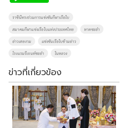
b
er
y
e
o
Li
Tags
ราชินีทรงร่วมการแข่งขันกีฬาเรือใบ
o
n
สมาคมกีฬาแข่งเรือใบแห่งประเทศไทย
หาดชะอำ
k
k
อ่าวเตยงาม
แข่งขันเรือใบข้ามอ่าว
โรงแรมรีเจนท์ชะอำ
ในหลวง
ข่าวที่เกี่ยวข้อง