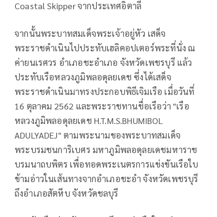
Coastal Skipper จากประเทศอิตาลี
จากนั้นพระบาทสมเด็จพระเจ้าอยู่หัว เสด็จ
พระราชดำเนินไปประทับเฮลิคอปเตอร์พระที่นั่ง ณ
ค่ายนเรศวร อำเภอชะอำเภอ จังหวัดเพชรบุรี แล้ว
ประทับเรือหลวงภูมิพลอดุลยเดช ซึ่งได้เสด็จ
พระราชดำเนินมาทรงประกอบพิธีเจิมเรือ เมื่อวันที่
16 ตุลาคม 2562 และพระราชทานชื่อเรือว่า "เรือ
หลวงภูมิพลอดุลยเดช H.T.M.S.BHUMIBOL
ADULYADEJ" ตามพระนามของพระบาทสมเด็จ
พระบรมชนการิเบศร มหาภูมิพลอดุลยเดชมหาราช
บรมนาถบพิตร เพื่อทอดพระเนตรการแข่งขันเรือใบ
ข้ามอ่าวในเส้นทางจากอำเภอชะอำ จังหวัดเพชรบุรี
ถึงอำเภอสัตหีบ จังหวัดชลบุรี