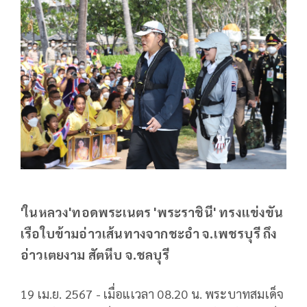
'ในหลวง'ทอดพระเนตร 'พระราชินี' ทรงแข่งขัน
เรือใบข้ามอ่าวเส้นทางจากชะอำ จ.เพชรบุรี ถึง
อ่าวเตยงาม สัตหีบ จ.ชลบุรี
19 เม.ย. 2567 - เมื่อแเวลา 08.20 น. พระบาทสมเด็จ