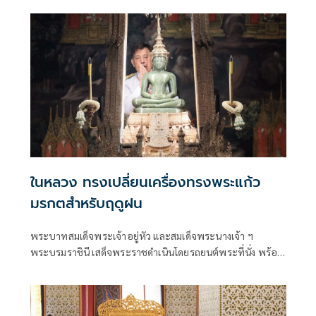
หนังสือที่ระลึก 50 วัน แก่ผู้เข้าร่วมพิธี
ในหลวง ทรงเปลี่ยนเครื่องทรงพระแก้ว
มรกตสำหรับฤดูฝน
พระบาทสมเด็จพระเจ้าอยู่หัว และสมเด็จพระนางเจ้า ฯ
พระบรมราชินี เสด็จพระราชดำเนินโดยรถยนต์พระที่นั่ง พร้อม
ด้วยสมเด็จพระเจ้าลูกเธอ เจ้าฟ้าสิริวัณณวรี นารีรัตนราชกัญญา
สมเด็จพระเจ้าลูกยาเธอ เจ้าฟ้าทีปังกรรัศมีโชติ มหาวชิโรตตมา
งกูร สิริวิบูลยราชกุมาร