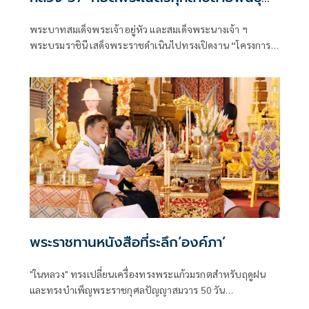
ใหม่ 'ควีนสุทิดา'
พระบาทสมเด็จพระเจ้าอยู่หัว และสมเด็จพระนางเจ้า ฯ
พระบรมราชินี เสด็จพระราชดำเนินไปทรงเปิดงาน “โครงการ
หลวง 57“ ภายใต้แนวคิด “พรรณพืชพระราชทาน สืบสาน
รักษา ต่อยอด จากดอยสู่เมือง” (The Blooming Legacy of
Royal Flora)
พระราชทานหนังสือที่ระลึก‘องค์ภา’
"ในหลวง" ทรงเปลี่ยนเครื่องทรงพระแก้วมรกตสำหรับฤดูฝน
และทรงบำเพ็ญพระราชกุศลปัญญาสมวาร 50 วัน
พระราชทาน “เจ้าฟ้าพัชรกิติยาภาฯ” พร้อมพระราชทาน