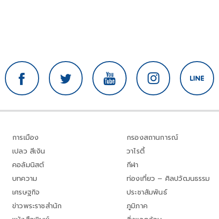
การเมือง
กรองสถานการณ์
เปลว สีเงิน
วาไรตี้
คอลัมนิสต์
กีฬา
บทความ
ท่องเที่ยว – ศิลปวัฒนธรรม
เศรษฐกิจ
ประชาสัมพันธ์
ข่าวพระราชสำนัก
ภูมิภาค