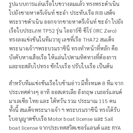
รูปแบบการแล่นเรือใบขวางลมแล้ว ทรงพระดำเนิน
ไปยังชายหาดรีเจ้นท์ ชะอำ ประทับเรือ RIB เสด็จ
พระราชดำเนิน ออกจากชายหาดรีเจ้นท์ ชะอำ ไปยัง
เรือใบประเภท TP52 รุ่น ไออาร์ซี ซีโร่ (IRC Zero)
ทรงลงแข่งขันในทีมวายุ เลขที่เรือ THA72 สมเด็จ
พระนางเจ้าฯพระบรมราชินี ทรงทำหน้าที่หลัก คือ
บังคับหางเสือเรือ ให้แล่นไปตามทิศทางที่ต้องการ
และจะสลับไปทรง ชักใบเรือ ปรับใบเรือ เป็นต้น
สำหรับทีมแข่งขันเรือใบข้ามอ่าว มีทั้งหมด 8 ทีม จาก
ประเทศต่างๆ อาทิ ออสเตรเลีย อังกฤษ เนธอร์แลนด์
มาเลเซีย ไทย และ ไต้หวัน รวม ประมาณ 115 คน
ทั้งนี้ สมเด็จพระนางเจ้า ฯ พระบรมราชินี ทรงได้รับ
ใบอนุญาตขับเรือ Motor boat license และ Sail
boat license จากประเทศสวิตเซอร์แลนด์ และ RYA