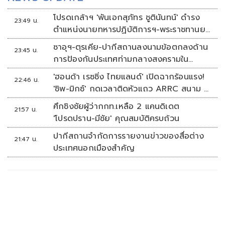
โปรดเกล้าฯ 'พันเอกสุภัทร ชูตินันทน์' ดำรง
23:49 น.
ตำแหน่งนายทหารปฏิบัติการฯ-พระราชทานยศ
'พลตรี'
ซาอุฯ-ตุรเคีย-ปากีสถานลงนามข้อตกลงด้าน
23:45 น.
การป้องกันประเทศท่ามกลางสงครามใน
ภูมิภาค
'ฮอนด้า เรซซิ่ง ไทยแลนด์' เปิดฉากร้อนแรง!
22:46 น.
'ชิพ-มิกซ์' กดเวลาติดหัวแถว ARRC สนาม 4
ที่มัลดาลิกา
ศึกชิงชัยผู้ว่ากกท.เหลือ 2 แคนดิเดต
21:57 น.
'โปรดปราน-มีชัย' คุณสมบัติครบถ้วน
ปากีสถานจำกัดการรายงานข่าวของสื่อต่าง
21:47 น.
ประเทศนอกเมืองสำคัญ