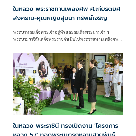
ในหลวง พระราชทานเพลิงศพ ศ.เกียรติยศ
สงคราม-คุณหญิงสุมนา ทรัพย์เจริญ
พระบาทสมเด็จพระเจ้าอยู่หัว และสมเด็จพระนางเจ้า ฯ
พระบรมราชินี เสด็จพระราชดำเนินไปพระราชทานเพลิงศพ
ศาสตราจารย์เกียรติยศสงคราม ทรัพย์เจริญ
ป.จ.,ม.ป.ช.,ม.ว.ม.,ภ.ป.ร. 3 ,ว.ป.ร.3 และคุณหญิงสุมนา ทรัพย์
เจริญ ต.จ.,ป.ม.
ในหลวง-พระราชินี ทรงเปิดงาน 'โครงการ
หลวง 57' ทอดพระเนตรกุหลาบสายพันธุ์