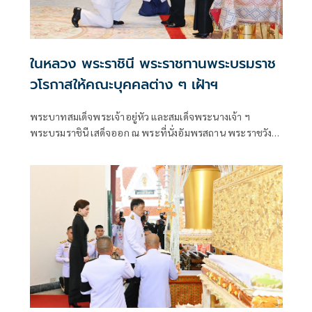
ในหลวง พระราชินี พระราชทานพระบรมราช
วโรกาสให้คณะบุคคลต่าง ๆ เฝ้าฯ
พระบาทสมเด็จพระเจ้าอยู่หัว และสมเด็จพระนางเจ้า ฯ
พระบรมราชินี เสด็จออก ณ พระที่นั่งอัมพรสถาน พระราชวัง
ดุสิต พระราชทานพระบรมราชวโรกาสให้ คณะบุคคลต่าง ๆ
เฝ้าทูลละอองธุลีพระบาท ตามลำดับดังนี้