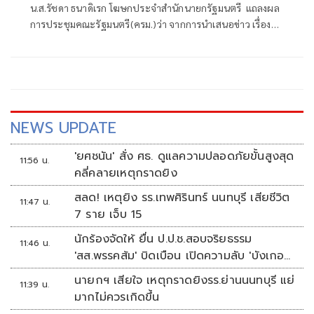
น.ส.รัชดา ธนาดิเรก โฆษกประจำสำนักนายกรัฐมนตรี แถลงผล
การประชุมคณะรัฐมนตรี(ครม.)ว่า จากการนำเสนอข่าว เรื่อง
เสถียรภาพของรัฐบาล ซึ่งสื่อมวลชนรับทราบคำตอบจากพรรค
ร่วมรัฐบาลและนายกฯไปแล้วว่า รัฐบาลนี้มีเสถียรภาพและ
ทำงานร่วมกันอย่างเต็มที่
NEWS UPDATE
'ยศชนัน' สั่ง ศธ. ดูแลความปลอดภัยขั้นสูงสุด
11:56 น.
คลี่คลายเหตุกราดยิง
สลด! เหตุยิง รร.เทพศิรินทร์ นนทบุรี เสียชีวิต
11:47 น.
7 ราย เจ็บ 15
นักร้องจัดให้ ยื่น ป.ป.ช.สอบจริยธรรม
11:46 น.
'สส.พรรคส้ม' บิดเบือน เปิดความลับ 'บังเกอร์
ทหาร'
นายกฯ เสียใจ เหตุกราดยิงรร.ย่านนนทบุรี แย่
11:39 น.
มากไม่ควรเกิดขึ้น