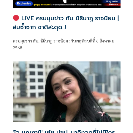
LIVE ครบมุมข่าว กับ..นิธินาฏ ราชนิยม |
ล่มซ้ำซาก ชาติสะดุด..!
ครบมุมข่าว กับ..นิธินาฏ ราชนิยม : วันพฤหัสบดีที่ 6 สิงหาคม
2568
'โจ มณฑานี' เย้ย ปชป. มาถึงจุดที่ไม่มีใคร