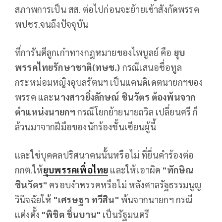
สภาพการเป็น สส. ต่อไปก่อนจะย้ายเข้าสังกัดพรรค
พปชร.จนถึงปัจจุบัน
ที่การันตีลูกเก๋าทางกฎหมายของไพบูลย์ คือ
ยุบ
พรรคไทยรักษาชาติ(ทษช.)
กรณีเสนอชื่อทูล
กระหม่อมหญิงอุบลรัตนฯ เป็นแคนดิเดตนายกฯของ
พรรค และ
นางสาวยิ่งลักษณ์ ชินวัตร ต้องพ้นจาก
ตำแหน่งนายกฯ
กรณีโยกย้ายนายถวิล เปลี่ยนศรี ก็
ล้วนมาจากฝีมือของนักร้องชั้นเซียนผู้นี้
และใช่บุคคลปริศนาคนนั้นหรือไม่ ที่ยื่นคำร้องต่อ
กกต.ให้
ยุบพรรคเพื่อไทย
และให้เอาผิด
"ทักษิณ
ชินวัตร"
ครอบงำพรรคหรือไม่ หลังศาลรัฐธรรมนูญ
วินิจฉัยให้
"เศรษฐา ทวีสิน"
พ้นจากนายกฯ กรณี
แต่งตั้ง
"พิชิต ชื่นบาน"
เป็นรัฐมนตรี