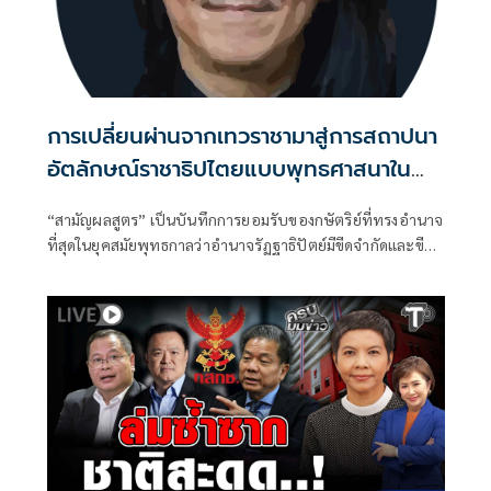
การเปลี่ยนผ่านจากเทวราชามาสู่การสถาปนา
อัตลักษณ์ราชาธิปไตยแบบพุทธศาสนาใน
พระไตรปิฏก : สามัญผลสูตรในฐานะทฤษฎี
“สามัญผลสูตร” เป็นบันทึกการยอมรับของกษัตริย์ที่ทรงอำนาจ
ขีดจำกัดของอำนาจรัฐเหนือแรงงานและ
ที่สุดในยุคสมัยพุทธกาลว่าอำนาจรัฏฐาธิปัตย์มีขีดจำกัดและขีด
ทรัพย์สิน
จำกัดนั้นอยู่ที่พรมแดนระหว่างร่างกายและจิตใจของพลเมือง