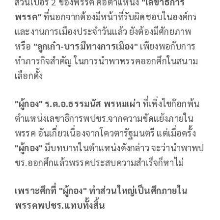
ส่วนเบอร์ 2 ของพรรค คือตำแหน่ง
"เลขาธิการ
พรรค"
ที่นอกจากต้องมีหน้าที่รับผิดชอบในองค์กร
และงานการเมืองประจำวันแล้ว ยังต้องมีศักยภาพ
หรือ
"ลูกเก๋า-บารมีทางการเมือง"
เพียงพอกับการ
ทำภารกิจสำคัญ ในการนำพาพรรคออกศึกในสนาม
เลือกตั้ง
"ผู้กอง" ร.ต.อ.ธรรมนัส พรหมเผ่า
ที่เพิ่งไขก๊อกพ้น
ตำแหน่งเลขาธิการพปชร.จากความขัดแย้งภายใน
พรรค อันเกี่ยวเนื่องจากโควตารัฐมนตรี แต่เมื่อครั้ง
"ผู้กอง"
มีบทบาทในตำแหน่งดังกล่าว จะว่านำพาพป
ชร.ออกศึกแล้วพรรคประสบความสำเร็จก็หาไม่
เพราะศึกที่ "ผู้กอง" ทำส่วนใหญ่เป็นศึกภายใน
พรรคพปชร.แทบทั้งสิ้น