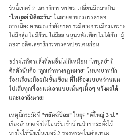
วันนี้เบอร์ 2-เลขาธิการ พปชร. เปลี่ยนมือมาเป็น
"ไพบูลย์ นิติตะวัน"
ในสายตาของบรรดาคอ
การเมือง อาจมองว่ายังขาดบารมีทางการเมือง เพราะ
ไม่มีกลุ่ม ไม่มีก๊วน ไม่มีสส.หนุนหลังเทียบไม่ได้กับ "ผู้
กอง" อดีตเลขาธิการพรรคพปชร.คนก่อน
อย่างไรก็ตามสิ่งที่คนอื่นไม่มีเหมือน "ไพบูลย์" มี
ติดตัวนั่นคือ
"ลูกเก๋าทางกฎหมาย"
ในบทบาทนัก
ร้อง(เรียน)มือฉมังชั้นเซียน
ที่ไม่ร้องแบบหว่านแห
ไปเสียทุกเรื่อง แต่เอาแบบเน้นๆเนื้อๆ หวังผลได้
และเอาถึงตาย!
เหตุนี้กระมังที่
"พยัคฆ์ป้อม"
ในยุค
"พี่ใหญ่ 3 ป."
เรืองอำนาจ จึงได้โอบรับเข้าบ้านป่าฯ กระทั่งไว้
วางใจให้นั่งเป็นเบอร์ 2 ของพรรคในตำแหน่ง