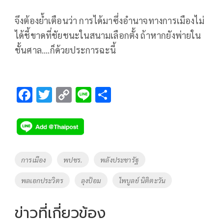
จึงต้องย้ำเตือนว่า การได้มาซึ่งอำนาจทางการเมืองไม่
ได้ชี้ขาดที่ชัยชนะในสนามเลือกตั้ง ถ้าหากยังพ่ายใน
ชั้นศาล....ก็ด้วยประการฉะนี้
F
T
C
Li
S
ac
wi
o
n
h
e
tt
p
e
ar
b
er
y
e
o
Li
Tags
การเมือง
พปชร.
พลังประชารัฐ
o
n
พลเอกประวิตร
ลุงป้อม
ไพบูลย์ นิติตะวัน
k
k
ข่าวที่เกี่ยวข้อง