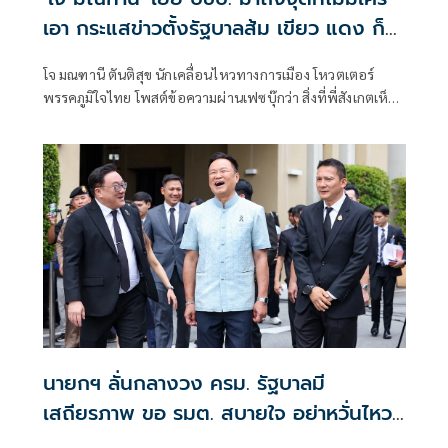
เอา กระแสข่าวตั้งรัฐบาลส้ม เขียว แดง ก็
ยังไม่มีฟ้าเลย
โจ มณฑานี ตันติสุข นักเคลื่อนไหวทางการเมือง โหวตเตอร์
พรรคภูมิใจไทย โพสต์ข้อความผ่านเฟซบุ๊กว่า สิ่งที่พี่สังเกตเห็น
ในกระแสข่าวรัฐบาลส้มโอแดงคือ ไม่มีฟ้าอยู่ในนั้นเลย มาถึงจุด
ที่เป็นพรรคที่ทุกฝั่งลืมได้ไงเนี้ย
นายกฯ ลั่นกลางวง ครม. รัฐบาลมี
เสถียรภาพ ขอ รมต. สบายใจ อย่าหวั่นไหว
คำถามยุยง