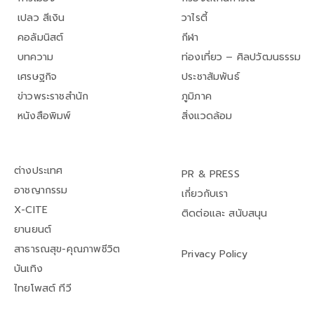
เปลว สีเงิน
วาไรตี้
คอลัมนิสต์
กีฬา
บทความ
ท่องเที่ยว – ศิลปวัฒนธรรม
เศรษฐกิจ
ประชาสัมพันธ์
ข่าวพระราชสำนัก
ภูมิภาค
หนังสือพิมพ์
สิ่งแวดล้อม
ต่างประเทศ
PR & PRESS
อาชญากรรม
เกี่ยวกับเรา
X-CITE
ติดต่อและ สนับสนุน
ยานยนต์
สาธารณสุข-คุณภาพชีวิต
Privacy Policy
บันเทิง
ไทยโพสต์ ทีวี