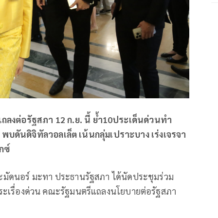
งต่อรัฐสภา 12 ก.ย. นี้ ย้ำ10ประเด็นด่วนทำ
 พบดันดิจิทัลวอลเล็ต เน้นกลุ่มเปราะบาง เร่งเจรจา
กซ์
มูหะมัดนอร์ มะทา ประธานรัฐสภา ได้นัดประชุมร่วม
ีวาระเรื่องด่วน คณะรัฐมนตรีแถลงนโยบายต่อรัฐสภา