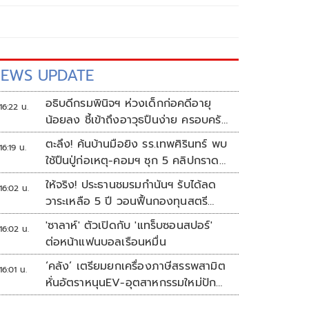
EWS UPDATE
อธิบดีกรมพินิจฯ ห่วงเด็กก่อคดีอายุ
16:22 น.
น้อยลง ชี้เข้าถึงอาวุธปืนง่าย ครอบครัว
แตกแยกเป็นชนวนสำคัญ
ตะลึง! ค้นบ้านมือยิง รร.เทพศิรินทร์ พบ
16:19 น.
ใช้ปืนปู่ก่อเหตุ-คอมฯ ซุก 5 คลิปกราด
ยิง
ให้จริง! ประธานชมรมกำนันฯ รับได้ลด
16:02 น.
วาระเหลือ 5 ปี วอนฟื้นกองทุนสตรี
อำเภอละล้าน
'ซาลาห์' ตัวเปิดกับ 'แทร็บซอนสปอร์'
16:02 น.
ต่อหน้าแฟนบอลเรือนหมื่น
‘คลัง’ เตรียมยกเครื่องภาษีสรรพสามิต
16:01 น.
หั่นอัตราหนุนEV-อุตสาหกรรมใหม่ปัก
หมุดไทย