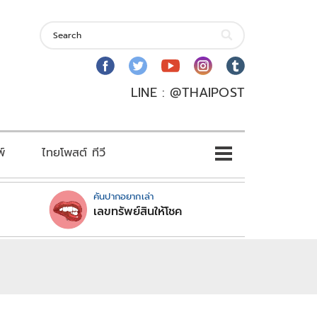
LINE : @THAIPOST
พ์
ไทยโพสต์ ทีวี
คันปากอยากเล่า
เลขทรัพย์สินให้โชค