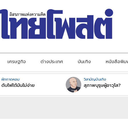
เศรษฐกิจ
ต่างประเทศ
บันเทิง
หนังสือพิม
ผักกาดหอม
วิสามัญบันเทิง
ดับไฟใต้มันไม่ง่าย
สุภาพบุรุษผู้อาวุโส?