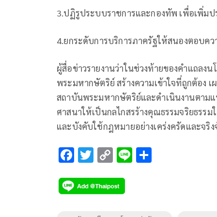
3.ปฏิรูประบบราชการและกองทัพ เพื่อเพิ่มป
4.ยกระดับการบริการภาครัฐให้สนองตอบค
ผู้สื่อข่าวรายงานว่าในช่วงท้ายของคำแถลงนโยบ
พระมหากษัตริย์ สร้างความเข้าใจที่ถูกต้อง 
สถาบันพระมหากษัตริย์และดำเนินงานตามแนวพ
ศาสนาให้เป็นกลไกสรร้างคุณธรรมจริยธรรมใ
และบังคับใช้กฎหมายอย่างเคร่งครัดและจริงจ
F
T
C
Li
S
ac
wi
o
n
h
e
tt
p
e
ar
b
er
y
e
o
Li