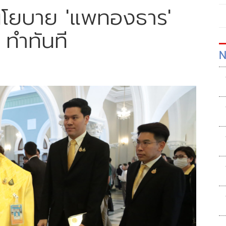
นโยบาย 'แพทองธาร'
 ทำทันที
N