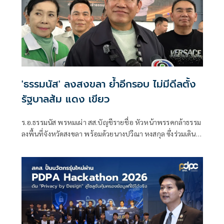
'ธรรมนัส' ลงสงขลา ย้ำอีกรอบ ไม่มีดีลตั้ง
รัฐบาลส้ม แดง เขียว
ร.อ.ธรรมนัส พรหมเผ่า สส.บัญชีรายชื่อ หัวหน้าพรรคกล้าธรรม
ลงพื้นที่จังหวัดสงขลา พร้อมด้วยนางปวีณา หงสกุล ซึ่งร่วมเดิน
ทางมาด้วย เพื่อพบปะนายเดชอิศม์ ขาวทอง และสมาชิกพรรค
ณ ที่ทำการนายเดชอิศม์ โดยมีการประชุมหารือแนวทางการ
ทำงานและขับเคลื่อนนโยบายในพื้นที่ ก่อนเดินทางต่อไปยัง
จังหวัดพัทลุง