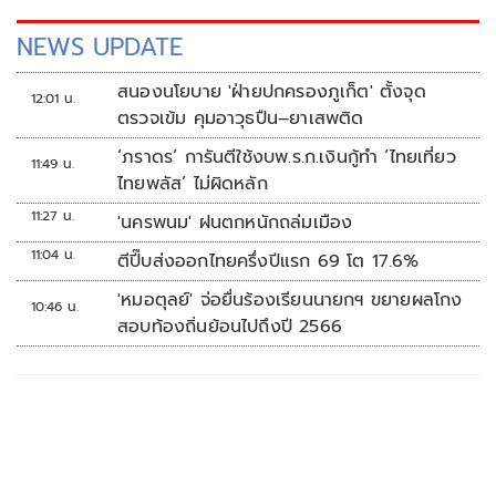
NEWS UPDATE
สนองนโยบาย 'ฝ่ายปกครองภูเก็ต' ตั้งจุด
12:01 น.
ตรวจเข้ม คุมอาวุธปืน–ยาเสพติด
‘ภราดร’ การันตีใช้งบพ.ร.ก.เงินกู้ทำ ‘ไทยเที่ยว
11:49 น.
ไทยพลัส’ ไม่ผิดหลัก
11:27 น.
'นครพนม' ฝนตกหนักถล่มเมือง
11:04 น.
ตีปี๊บส่งออกไทยครึ่งปีแรก 69 โต 17.6%
'หมอตุลย์' จ่อยื่นร้องเรียนนายกฯ ขยายผลโกง
10:46 น.
สอบท้องถิ่นย้อนไปถึงปี 2566