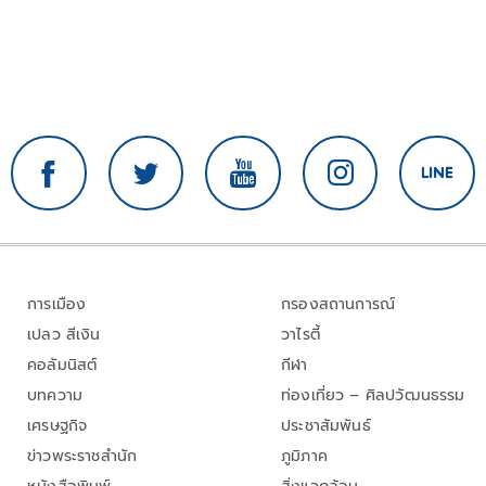
การเมือง
กรองสถานการณ์
เปลว สีเงิน
วาไรตี้
คอลัมนิสต์
กีฬา
บทความ
ท่องเที่ยว – ศิลปวัฒนธรรม
เศรษฐกิจ
ประชาสัมพันธ์
ข่าวพระราชสำนัก
ภูมิภาค