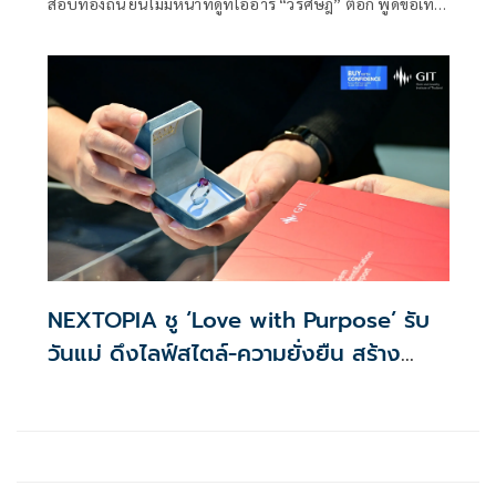
สอบท้องถิ่น ยันไม่มีหน้าที่ดูทีโออาร์ “วรศิษฎ์” ตอก พูดข้อเท็จ
จริงไม่ครบ
NEXTOPIA ชู ‘Love with Purpose’ รับ
วันแม่ ดึงไลฟ์สไตล์-ความยั่งยืน สร้าง
ประสบการณ์ช้อปปิงมีความหมาย