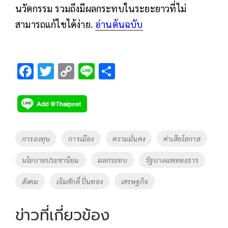
นวัตกรรม รวมถึงมีผลกระทบในระยะยาวที่ไม่
สามารถแก้ไขได้ง่าย.
อ่านต้นฉบับ
F
T
C
Li
S
ac
wi
o
n
h
e
tt
p
e
ar
b
er
y
e
o
Li
Tags
การลงทุน
การเมือง
ความมั่นคง
ค่าเสียโอกาส
o
n
นโยบายประชานิยม
ผลกระทบ
รัฐบาลแพทองธาร
k
k
สังคม
เจิมศักดิ์ ปิ่นทอง
เศรษฐกิจ
ข่าวที่เกี่ยวข้อง