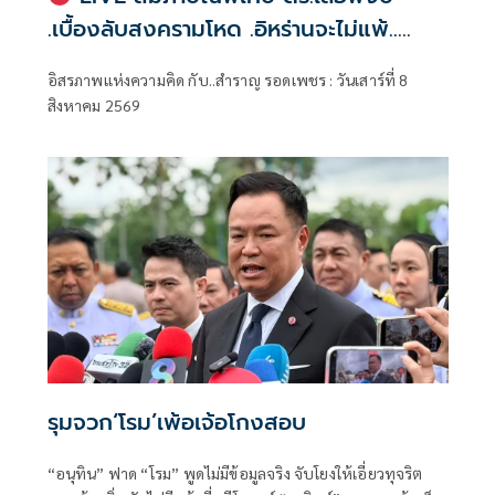
.เบื้องลับสงครามโหด .อิหร่านจะไม่แพ้..
.ระเบียบโลกใหม่ในตะวันออกกลาง…. |
อิสรภาพแห่งความคิด กับ..สำราญ รอดเพชร : วันเสาร์ที่ 8
อิสรภาพแห่งความคิด กับ..สำราญ รอด
สิงหาคม 2569
เพชร
รุมจวก‘โรม’เพ้อเจ้อโกงสอบ
“อนุทิน” ฟาด “โรม” พูดไม่มีข้อมูลจริง จับโยงให้เอี่ยวทุจริต