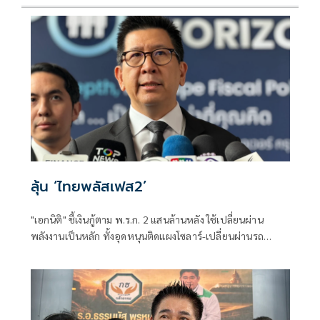
ลุ้น ‘ไทยพลัสเฟส2’
"เอกนิติ" ชี้เงินกู้ตาม พ.ร.ก. 2 แสนล้านหลัง ใช้เปลี่ยนผ่าน
พลังงานเป็นหลัก ทั้งอุดหนุนติดแผงโซลาร์-เปลี่ยนผ่านรถ
โดยสารเป็น EV ส่วนเงินกู้ 2 แสนล้านแรกเหลือ 4 หมื่นล้าน
พร้อมให้ใช้กับไทยเที่ยวไทยพลัส ส่วนไทยช่วยไทยพลัส เฟส 2
รอประเมินความเหมาะสม นายกฯ เผยจะพยายาม