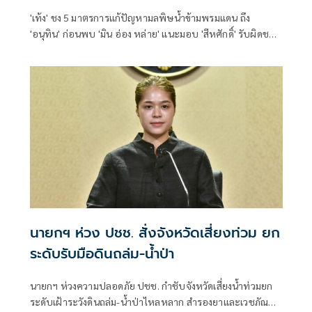
'เท้ง' ชง 5 มาตรการแก้ปัญหามลพิษน้ำข้ามพรมแดน ถึง
'อนุทิน' ก่อนพบ 'มิน อ่อง หล่าย' แนะมอบ 'สีหศักดิ์' รับผิดชอบ
หลัก ฝ่ายค้านติดตามความคืบหน้าทุกไตรมาส
นายกฯ ห่วง ปชช. สั่งจังหวัดเสี่ยงท่วม ยก
ระดับรับมือดินถล่ม-น้ำป่า
นายกฯ ห่วงความปลอดภัย ปชช. กำชับจังหวัดเสี่ยงน้ำท่วมยก
ระดับเฝ้าระวังดินถล่ม-น้ำป่าไหลหลาก สำรองยาและเวชภัณฑ์