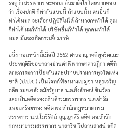
รอดูว่า สรรพากร จะตอบกลับมายังไง โดยหากตอบ
ว่า เรื่องปกติ ก็ทำกันแบบนี้ ถ้าแบบนั้น คนอื่นก็
ทำได้หมด จะเลือกปฏิบัติไม่ได้ ถ้านายกฯทำได้ คุณ
ก็ทำได้ ผมก็ทำได้ บริษัทอื่นก็ทำได้ ทุกคนทำได้
หมด มันจะเกิดการเลี่ยงภาษี
อนึ่ง ก่อนหน้านี้เมื่อปี 2562 ศาลอาญาคดีทุจริตและ
ประพฤติมิชอบกลางอ่านคำพิพากษาศาลฎีกา คดีที่
คณะกรรมการป้องกันและปราบปรามการทุจริตแห่ง
ชาติ (ป.ป.ช.) เป็นโจทก์ฟ้องนางเบญจา หลุยเจริญ
อดีต รมช.คลัง สมัยรัฐบาล น.ส.ยิ่งลักษณ์ ชินวัตร
และเป็นอดีตรองอธิบดีกรมสรรพากร น.ส.จำรัส
แหยมสร้อยทอง อดีต ผอ.สำนักกฎหมาย กรม
สรรพากร น.ส.โมรีรัตน์ บุญญาศิริ อดีต ผอ.สำนัก
กฎหมายกรมสรรพากร นายกริช วิปุลานุสาสน์ อดีต