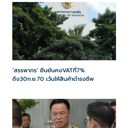
‘สรรพากร’ ยืนยันคงVATที่7%
ถึง30ก.ย.70 เว้นให้สินค้าดำรงชีพ