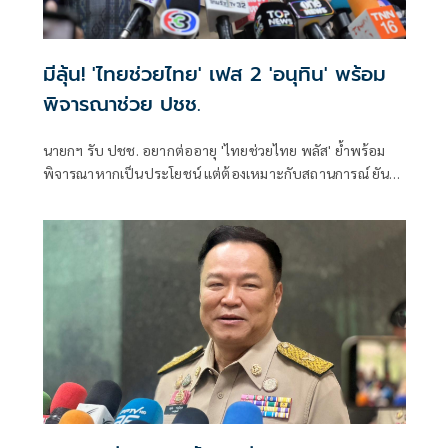
มีลุ้น! 'ไทยช่วยไทย' เฟส 2 'อนุทิน' พร้อม
พิจารณาช่วย ปชช.
นายกฯ รับ ปชช. อยากต่ออายุ 'ไทยช่วยไทย พลัส' ย้ำพร้อม
พิจารณาหากเป็นประโยชน์ แต่ต้องเหมาะกับสถานการณ์ ยัน
รัฐบาลมีเวลาอีก 3 ปี พิสูจน์ผลงาน แจงลุคขาสั้นเดินตลาด 'ก็ลม
มันเย็น'