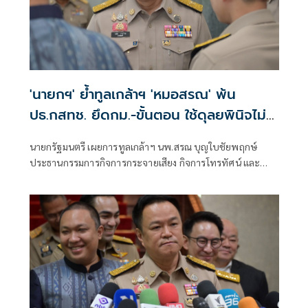
'นายกฯ' ย้ำทูลเกล้าฯ 'หมอสรณ' พ้น
ปธ.กสทช. ยึดกม.-ขั้นตอน ใช้ดุลยพินิจไม่
ได้
นายกรัฐมนตรี เผยการทูลเกล้าฯ นพ.สรณ บุญใบชัยพฤกษ์
ประธานกรรมการกิจการกระจายเสียง กิจการโทรทัศน์ และ
กิจการโทรคมนาคมแห่งชาติ (กสทช.) กรณีขาดคุณสมบัติ