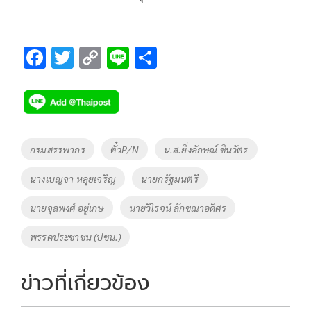
F
T
C
Li
S
ac
wi
o
n
h
e
tt
p
e
ar
b
er
y
e
o
Li
Tags
กรมสรรพากร
ตั๋วP/N
น.ส.ยิ่งลักษณ์ ชินวัตร
o
n
นางเบญจา หลุยเจริญ
นายกรัฐมนตรี
k
k
นายจุลพงศ์ อยู่เกษ
นายวิโรจน์ ลักขณาอดิศร
พรรคประชาชน (ปชน.)
ข่าวที่เกี่ยวข้อง