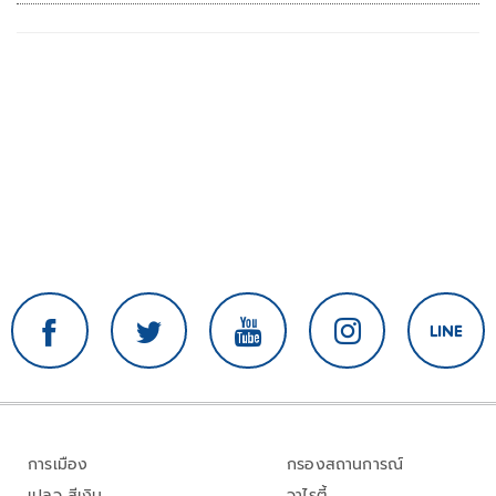
จองรอบใหม่ก.ย.นี้
การเมือง
กรองสถานการณ์
เปลว สีเงิน
วาไรตี้