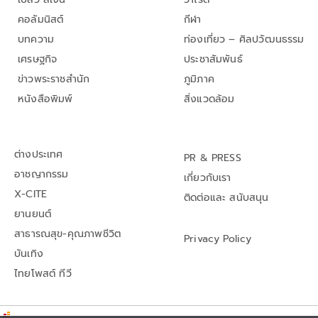
คอลัมนิสต์
กีฬา
บทความ
ท่องเที่ยว – ศิลปวัฒนธรรม
เศรษฐกิจ
ประชาสัมพันธ์
ข่าวพระราชสำนัก
ภูมิภาค
หนังสือพิมพ์
สิ่งแวดล้อม
ต่างประเทศ
PR & PRESS
อาชญากรรม
เกี่ยวกับเรา
X-CITE
ติดต่อและ สนับสนุน
ยานยนต์
สาธารณสุข-คุณภาพชีวิต
Privacy Policy
บันเทิง
ไทยโพสต์ ทีวี