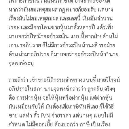
เพราะภาษีมันวางแผนภาษีได้ อาจอาศัยช่องได้
หากว่ามันสมเหตุสมผล กฎหมายก็ยอมรับ แต่บาง
เรื่องมันไม่สมเหตุสมผล และเคสนี้ เงินมันจำนวน
เยอะ และมีการโอนขายหุ้นมาตั้งหลายปี แล้วเพิ่ง
มาบอกว่าปีหน้าจะชำระเงิน แบบนี้หากฝ่ายค้านไม่
เอามาอภิปราย ก็ไม่มีการชำระปีหน้านะสิ พอฝ่าย
ค้านนำมาอภิปราย ก็มาบอกว่าจะชำระปีหน้า”นาย
จุลพงษ์ระบุ
ถามถึงว่า เข้าข่ายนิติกรรมอำพรางแบบที่นายวิโรจน์
อภิปรายในสภา นายจุลพงษ์กล่าวว่า ถูกครับ จริงๆ
คือ การฝากหุ้น จะให้หุ้นหรือฝากหุ้น แต่ฝากหุ้น
มันเหมือนกับให้ มันต้องเสียภาษีทันทีเลย ก็ใช้วิธี
ขาย แต่ทำ ตั๋ว P/N จ่ายราคา แต่นานๆ แบบไม่มี
กำหนด ไม่มีดอกเบี้ย ต้องบอกว่า ภาษี เป็นเรื่อง