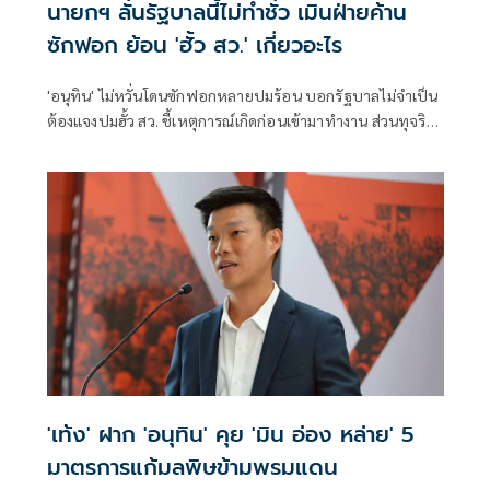
นายกฯ ลั่นรัฐบาลนี้ไม่ทำชั่ว เมินฝ่ายค้าน
ซักฟอก ย้อน 'ฮั้ว สว.' เกี่ยวอะไร
'อนุทิน' ไม่หวั่นโดนซักฟอกหลายปมร้อน บอกรัฐบาลไม่จำเป็น
ต้องแจงปมฮั้ว สว. ชี้เหตุการณ์เกิดก่อนเข้ามาทำงาน ส่วนทุจริต
สอบท้องถิ่นทำเต็มที่ เรื่องจบแล้ว ยันไม่ต้องมีองครักษ์พิทักษ์
'เท้ง' ฝาก 'อนุทิน' คุย 'มิน อ่อง หล่าย' 5
มาตรการแก้มลพิษข้ามพรมแดน