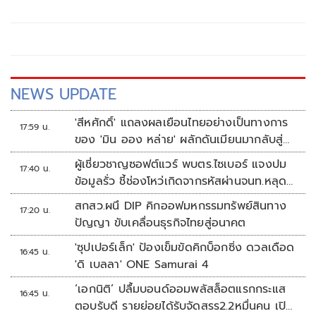
ไม่น้อยกว่า 72 ชม. ดูแลผู้ป่วยกลุ่มเปราะบางใกล้ชิด
NEWS UPDATE
'สีหศักดิ์' แถลงผลเยือนไทยอย่างเป็นทางการ
17:59 น.
ของ 'มิน ออง หล่าย' ผลักดันเมียนมากลับสู่
อาเซียน
ผู้เชี่ยวชาญซอฟต์แวร์ พบตร.ไซเบอร์ แจงปม
17:40 น.
ข้อมูลรั่ว ชี้ช่องโหว่เกิดจากรหัสผ่านจนท.หลุด
ไม่ใช่ถูกแฮกระบบ
สกสว.ผนึ DIP คิกออฟมหกรรมทรัพย์สินทาง
17:20 น.
ปัญญา ขับเคลื่อนธุรกิจไทยสู่อนาคต
'ซุปเปอร์เล็ก' ป้องเข็มขัดคิกบ็อกซิ่ง ดวลเดือด
16:45 น.
'ดิ เบลลา' ONE Samurai 4
‘เอกนิติ’ ปลื้มบอนด์ออมพลัสล็อตแรกกระแส
16:45 น.
ตอบรับดี รายย่อยได้รับจัดสรร2.2หมื่นคน เปิด