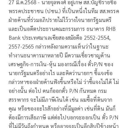
27 มี.ค.2568 - นายจุลพงศ์ อยู่เกษ สส.บัญชีรายชื่อ
พรรคประชาชน (ปชน.) ที่เป็นหนึ่งในทีม สส.พรรค
ฝ่ายค้านที่ร่วมอภิปรายไม่ไว้วางใจนายกรัฐมนตรี
และเป็นอดีตประธานคณะกรรมการ ธนาคาร RHB
Bank ประเทศมาเลเซียสองสมัยคือ 2552-2554,
2557-2565 กล่าวหลังถามความเห็นว่าในฐานะ
ทำงานธนาคารมาหลายปี มีความเชี่ยวชาญด้าน
เศรษฐกิจ-การเงิน-หุ้น มองกรณีเรื่อง ตั๋วP/N ของ
นายกรัฐมนตรีอย่างไร และคิดว่านายกฯ ชี้แจงข้อ
กล่าวหาของฝ่ายค้านฟังขึ้นหรือไม่ ว่าชี้แจงไม่ได้ ไม่
อย่างนั้น ต่อไป คนก็ออกตั๋ว P/N กันหมด กรม
สรรพากร จะไม่มีภาษีเงินได้ เช่น ผมซื้อที่ดินจาก
คุณ หรือของอะไรสักอย่างที่มีมูลค่า เช่นที่ดิน มันก็
ต้องมีการเสียภาษี แต่ต่อไปบอกจะออกเป็น ตั๋ว P/N
ที่ไม่มีวันถึงกำหนด หรืออาจจะเป็นอีกสิบปีข้างหน้า