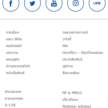
การเมือง
กรองสถานการณ์
เปลว สีเงิน
วาไรตี้
คอลัมนิสต์
กีฬา
บทความ
ท่องเที่ยว – ศิลปวัฒนธรรม
เศรษฐกิจ
ประชาสัมพันธ์
ข่าวพระราชสำนัก
ภูมิภาค
หนังสือพิมพ์
สิ่งแวดล้อม
ต่างประเทศ
PR & PRESS
อาชญากรรม
เกี่ยวกับเรา
X-CITE
ติดต่อและ สนับสนุน