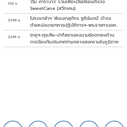
'ดั๊ม คาราบาว' รวมเพื่อนวัยมัธยมตั้งวง
1:02 น.
SweetCane (สวีทเคน)
โปรดเกล้าฯ 'พันเอกสุภัทร ชูตินันทน์' ดำรง
23:49 น.
ตำแหน่งนายทหารปฏิบัติการฯ-พระราชทานยศ
'พลตรี'
ซาอุฯ-ตุรเคีย-ปากีสถานลงนามข้อตกลงด้าน
23:45 น.
การป้องกันประเทศท่ามกลางสงครามในภูมิภาค