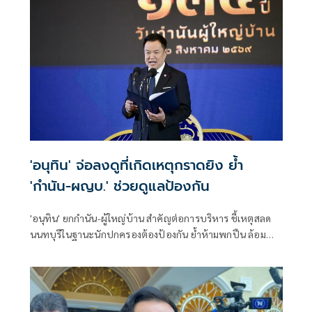
'อนุทิน' จ่อลงดูที่เกิดเหตุกราดยิง ย้ำ
'กำนัน-ผญบ.' ช่วยดูแลป้องกัน
'อนุทิน' ยกกำนัน-ผู้ใหญ่บ้าน สำคัญต่อการบริหาร ชี้เหตุสลด
นนทบุรีในฐานะนักปกครองต้องป้องกัน ย้ำห้ามพกปืน ล้อม
คอกแล้วแต่ยังเล็ดลอดได้ ขอร่วมมือดูแลพื้นที่เข้ม เตรียมรุดลงดู
ที่เกิดเหตุ