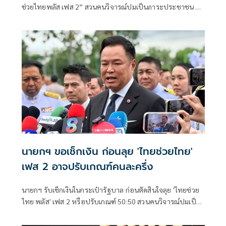
ช่วยไทยพลัส เฟส 2” สวนคนวิจารณ์ปมเป็นภาระประชาชน ชี้
การค้า-จีดีพีพุ่งไม่พูดถึง “ศุภจี” รอถก “เอกนิติ” ดันไทยเที่ยว
ไทยพลัสหรือไม่
นายกฯ ขอเช็กเงิน ก่อนลุย 'ไทยช่วยไทย'
เฟส 2 อาจปรับเกณฑ์คนละครึ่ง
นายกฯ รับเช็กเงินในกระเป๋ารัฐบาล ก่อนตัดสินใจลุย 'ไทยช่วย
ไทย พลัส' เฟส 2 หรือปรับเกณฑ์ 50:50 สวนคนวิจารณ์ปมเป็น
ภาระประชาชน ชี้การค้า-จีดีพี พุ่งไม่พูดถึง ยันสถานะคลังยัง
แข็งแรง