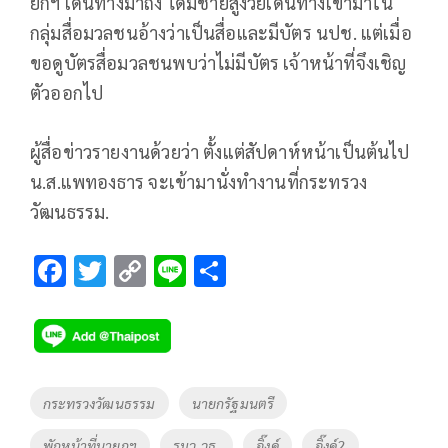
ยกฯ เดินทางมาถึง ได้มีชายสูงวัยเดินทางเข้ามาใน
กลุ่มสื่อมวลชนอ้างว่าเป็นสื่อและมีบัตร นปช. แต่เมื่อ
ขอดูบัตรสื่อมวลชนพบว่าไม่มีบัตร เจ้าหน้าที่จึงเชิญ
ตัวออกไป
ผู้สื่อข่าวรายงานด้วยว่า ตั้งแต่สัปดาห์หน้าเป็นต้นไป
น.ส.แพทองธาร จะเข้ามานั่งทำงานที่กระทรวง
วัฒนธรรม.
F
T
C
Li
S
ac
wi
o
n
h
e
tt
p
e
ar
b
er
y
e
o
Li
Tags
กระทรวงวัฒนธรรม
นายกรัฐมนตรี
o
n
พักหน้าที่นายกฯ
รมว.วธ.
อิ๊งค์
อิ๊งค์2