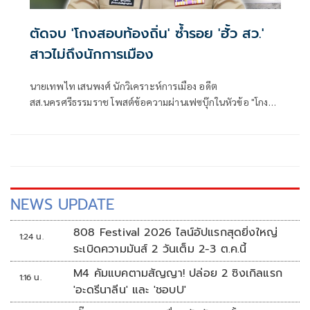
ตัดจบ 'โกงสอบท้องถิ่น' ซ้ำรอย 'ฮั้ว สว.'
สาวไม่ถึงนักการเมือง
นายเทพไท เสนพงศ์ นักวิเคราะห์การเมือง อดีต
สส.นครศรีธรรมราช โพสต์ข้อความผ่านเฟซบุ๊กในหัวข้อ "โกง
สว.-โกงสอบท้องถิ่น ตัดจบ ไม่ถึงนักการเมือง โดยระบุว่า
NEWS UPDATE
808 Festival 2026 ไลน์อัปแรกสุดยิ่งใหญ่
1:24 น.
ระเบิดความมันส์ 2 วันเต็ม 2-3 ต.ค.นี้
M4 คัมแบคตามสัญญา! ปล่อย 2 ซิงเกิลแรก
1:16 น.
'อะดรีนาลีน' และ 'ชอบU'