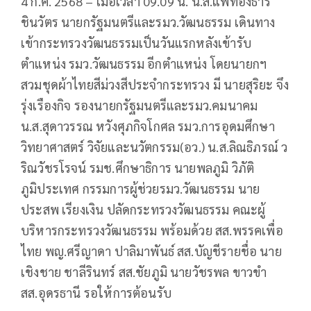
4 ก.ค. 2568 – เมื่อเวลา 09.09 น. น.ส.แพทองธาร
ชินวัตร นายกรัฐมนตรีและรมว.วัฒนธรรม เดินทาง
เข้ากระทรวงวัฒนธรรมเป็นวันแรกหลังเข้ารับ
ตำแหน่ง รมว.วัฒนธรรม อีกตำแหน่ง โดยนายกฯ
สวมชุดผ้าไทยสีม่วงสีประจำกระทรวง มี นายสุริยะ จึง
รุ่งเรืองกิจ รองนายกรัฐมนตรีและรมว.คมนาคม
น.ส.สุดาวรรณ หวังศุภกิจโกศล รมว.การอุดมศึกษา
วิทยาศาสตร์ วิจัยและนวัตกรรม(อว.) น.ส.ลิณธิภรณ์ ว
ริณวัชรโรจน์ รมช.ศึกษาธิการ นายพลภูมิ วิภัติ
ภูมิประเทศ กรรมการผู้ช่วยรมว.วัฒนธรรม นาย
ประสพ เรียงเงิน ปลัดกระทรวงวัฒนธรรม คณะผู้
บริหารกระทรวงวัฒนธรรม พร้อมด้วย สส.พรรคเพื่อ
ไทย พญ.ศรีญาดา ปาลิมาพันธ์ สส.บัญชีรายชื่อ นาย
เชิงชาย ชาลีรินทร์ สส.ชัยภูมิ นายวัชรพล ขาวขำ
สส.อุดรธานี รอให้การต้อนรับ