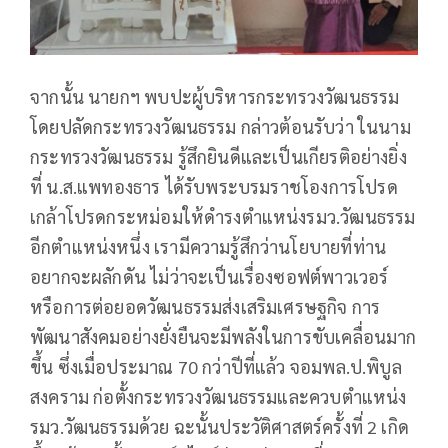
จากนั้น นายกฯ พบปะผู้บริหารกระทรวงวัฒนธรรม
โดยปลัดกระทรวงวัฒนธรรม กล่าวต้อนรับว่า ในนาม
กระทรวงวัฒนธรรม รู้สึกยินดีและเป็นเกียรติอย่างยิ่ง
ที่ น.ส.แพทองธาร ได้รับพระบรมราชโองการโปรด
เกล้าโปรดกระหม่อมให้ดำรงตำแหน่งรมว.วัฒนธรรม
อีกตำแหน่งหนึ่ง เรามีความรู้สึกว่านโยบายที่ท่าน
อยากจะผลักดัน ไม่ว่าจะเป็นเรื่องซอฟต์พาวเวอร์
หรือการต่อยอดวัฒนธรรมส่งเสริมเศรษฐกิจ การ
พัฒนาสังคมอย่างยั่งยืนจะมีพลังในการขับเคลื่อนมาก
ขึ้น ซึ่งเมื่อประมาณ 70 กว่าปีที่แล้ว จอมพล.ป.พิบูล
สงคราม ก่อตั้งกระทรวงวัฒนธรรมและควบตำแหน่ง
รมว.วัฒนธรรมด้วย ฉะนั้นประวัติศาสตร์ครั้งที่ 2 เกิด