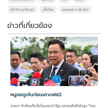
k
k
เข้าทำงานวันแรก
เพื่อไทย
แพทองธาร ชินวัตร
ข่าวที่เกี่ยวข้อง
หนูขอดูเงินก่อนเคาะเฟส2
นายกฯ รับต้องเช็กเงินในกระเป๋ารัฐบาลก่อนตัดสินใจลุย “ไทย