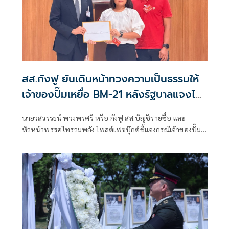
สส.กังฟู ยันเดินหน้าทวงความเป็นธรรมให้
เจ้าของปั๊มเหยื่อ BM-21 หลังรัฐบาลแจงไม่
เข้าหลักเกณฑ์เยียวยา
นายวสวรรธน์ พวงพรศรี หรือ กังฟู สส.บัญชีรายชื่อ และ
หัวหน้าพรรคไทรวมพลัง โพสต์เฟซบุ๊กต์ชี้แจงกรณีเจ้าของปั๊ม
น้ำมัน ปตท. สาขาบ้านผือ อำเภอกันทรลักษ์ จังหวัดศรีสะเกษ ที่
เสียหายจากจรวด BM-21 ของกัมพูชา ออกมาร้องเรียนว่ายังไม่
ได้รับเงินเยียวจากภาครัฐ ก่อนที่นางสาวรัชดา ธนาดิเรก โฆษก
ประจำสำนักนายกรัฐมนตรี ยืนยันว่า