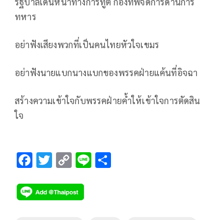
รัฐบาลเดินหน้าทางการทูต กองทัพจัดการด้านการ
ทหาร
อย่าฟังเสียงพวกที่เป็นคนไทยหัวใจเขมร
อย่าฟังนายแบกนางแบกของพรรคฝ่ายแค้นที่อิจฉา
สร้างความเข้าใจกับพรรคฝ่ายค้ำให้เข้าใจการตัดสิน
ใจ
F
T
C
Li
S
ac
wi
o
n
h
e
tt
p
e
ar
b
er
y
e