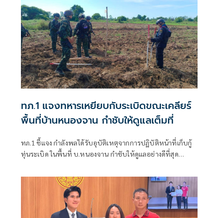
ทภ.1 แจงทหารเหยียบกับระเบิดขณะเคลียร์
พื้นที่บ้านหนองจาน กำชับให้ดูแลเต็มที่
ทภ.1 ชี้แจง กำลังพลได้รับอุบัติเหตุจากการปฏิบัติหน้าที่เก็บกู้
ทุ่นระเบิด ในพื้นที่ บ.หนองจาน กำชับให้ดูแลอย่างดีที่สุด
พร้อมเน้นย้ำให้ปฏิบัติหน้าที่อย่างความรอบคอบไม่ประมาท
ปัจจุบันสร้างพื้นที่ปลอดภัยแล้ว 76.73%