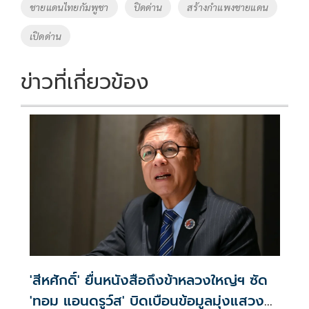
o
Li
Tags
ชายแดนไทยกัมพูชา
ปิดด่าน
สร้างกำแพงชายแดน
o
n
เปิดด่าน
k
k
ข่าวที่เกี่ยวข้อง
'สีหศักดิ์' ยื่นหนังสือถึงข้าหลวงใหญ่ฯ ซัด
'ทอม แอนดรูว์ส' บิดเบือนข้อมูลมุ่งแสวงหา