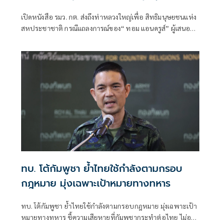
ผลประโยชน์ทางการเมือง
เปิดหนังสือ รมว. กต. ส่งถึงท่าหลวงใหญ่เพื่อ สิทธิมนุษยชนแห่ง
สหประชาชาติ กรณีแถลงการณ์ของ“ ทอม แอนดรูส์” ผู้เสนอ
รายงานพิเศษ เกี่ยวกับสถานการณ์สิทธิมนุษชนในกัมพูชา
พาดพิงไทยด้วยข้อมูลที่ไม่ตรงกับความเป็นจริง
ทบ. โต้กัมพูชา ย้ำไทยใช้กำลังตามกรอบ
กฎหมาย มุ่งเฉพาะเป้าหมายทางทหาร
ทบ. โต้กัมพูชา ย้ำไทยใช้กำลังตามกรอบกฎหมาย มุ่งเฉพาะเป้า
หมายทางทหาร ชี้ความเสียหายที่กัมพูชากระทำต่อไทย ไม่อาจ