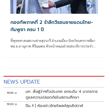
กองทัพภาคที่ 2 รำลึกวีรชนชายแดนไทย-
กัมพูชา ครบ 1 ปี
ที่พุทธศาสนสถานค่ายสุรนารี อำเภอเมือง จังหวัดนครราชสีมา
พล.อ.อานุภาพ ศิริมณฑล หัวหน้าคณะฝ่ายเสนาธิการประจำผู้
บัญชาการทหารบก ในฐานะผู้แทนผู้บัญชาการทหารบก พร้อม
ด้วย พล.ท.ชัยรัตน์ ธรรมชาติ หัวหน้าสำนักงานคณะฝ่าย
เสนาธิการประจำผู้บังคับบัญชา พล.ท.นฤดล สุขมา ผู้บัญชาการ
หน่วยบัญชาการรักษาดินแดน
NEWS UPDATE
มท. สั่งผู้ว่าฯทั่วประเทศ ยกระดับ 4 มาตรการ
19:06 น.
ดูแลความปลอดภัยในสถานศึกษา
19:00 น.
ปืน..!! | ห้องข่าวไทยโพสต์สุดสัปดาห์