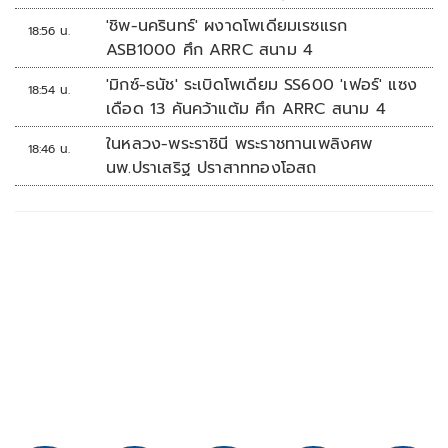
'ชิพ-นครินทร์' ผงาดโพเดียมเรซแรก
18:56 น.
ASB1000 ศึก ARRC สนาม 4
'มิกซ์-ธนัช' ระเบิดโพเดียม SS600 'เฟอร์' แซง
18:54 น.
เดือด 13 คันคว้าแต้ม ศึก ARRC สนาม 4
ในหลวง-พระราชินี พระราชทานเพลิงศพ
18:46 น.
นพ.ปราเสริฐ ปราสาททองโอสถ