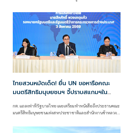
ลบล้างด้วยการบิดเบือนข้อมูล
ไทยสวนหมัดเด็ด! ยื่น UN ขอหารือคณะ
มนตรีสิทธิมนุษยชนฯ จี้ปราบสแกมฯใน
กัมพูชา โต้ยิบรายงาน 'ทอม แอนดรูว์ส'
กต. แถลงท่าทีรัฐบาลไทย เผยเตรียมทำหนังสือถึงประธานคณะ
มนตรีสิทธิมนุษยชนแห่งสหประชาชาติและสำนักงานข้าหลวง
ใหญ่สิทธิมนุษยชน ที่นครเจนีวา หลัง “ทอม แอนดรูส์” เสนอ
รายงานพิเศษพาดพิงประเทศไทย มีหลายประเด็นที่ไม่เห็นด้วย
ชี้กระทบความเป็นกลาง -เที่ยงธรรม “สีหศักดิ์”