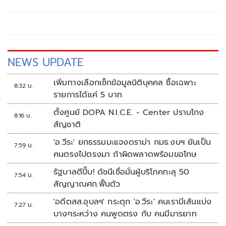
NEWS UPDATE
เพิ่มทางเลือกเช็กข้อมูลนิติบุคคล ซื้อเฉพาะ
8:32 น.
รายการได้แค่ 5 บาท
ตั้งศูนย์ DOPA N.I.C.E. - Center ปราบโกง
8:16 น.
สัญชาติ
'อ.วีระ' ยกธรรมมะแจงดราม่า กมธ.งบฯ ยันเป็น
7:59 น.
คนตรงไปตรงมา ถ้าผิดพลาดพร้อมขอโทษ
รัฐบาลตีปี๊บ! ดัชนีเชื่อมั่นผู้บริโภคทะลุ 50
7:54 น.
สัญญาณศก.ฟื้นตัว
'อดีตสส.อุบลฯ' กระตุก 'อ.วีระ' คนเรามีเส้นแบ่ง
7:27 น.
บางๆระหว่าง คนพูดตรง กับ คนมีมารยาท