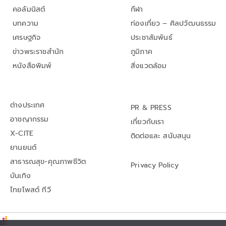
คอลัมนิสต์
กีฬา
บทความ
ท่องเที่ยว – ศิลปวัฒนธรรม
เศรษฐกิจ
ประชาสัมพันธ์
ข่าวพระราชสำนัก
ภูมิภาค
หนังสือพิมพ์
สิ่งแวดล้อม
ต่างประเทศ
PR & PRESS
อาชญากรรม
เกี่ยวกับเรา
X-CITE
ติดต่อและ สนับสนุน
ยานยนต์
สาธารณสุข-คุณภาพชีวิต
Privacy Policy
บันเทิง
ไทยโพสต์ ทีวี