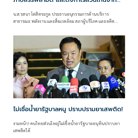
โรงกลั่นมาลดราคาน้ำมัน
น.ส.รสนา โตสิตระกูล ประธานอนุกรรมการด้านบริการ
สาธารณะ พลังงาน และสิ่งแวดล้อม สภาผู้บริโภค และอดีต
สมาชิกวุฒิสภา กรุงเทพฯ โพสต์ข้อความผ่านเฟซบุ๊กว่า นายกฯ
อนุทินหยุดบริหารบ้านเมืองแบบชิวๆท่ามกลางสถานการณ์โลก
ที่ผันผวน เข้าข่ายสมรู้ร่วมคิดร่วมกับทุนพลังงาน ในการเอา
เปรียบผู้บริโภค ใช่หรือไม่ ?
ไม่เชื่อน้ำยารัฐบาลหนู ปราบปรามยาเสพติด!
งามหน้า! คนไทยส่วนใหญ่ไม่เชื่อน้ำยารัฐบาลอนุทินปราบยา
เสพติดได้