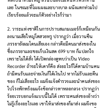
เลย ในขณะที่โผงเผงและบางบาล ผนังแตกท่วมไป
เรียบร้อยแล้วจะแก้ตัวอย่างไรก็ว่ามา
2. วาระแห่งชาติในการปราบสแกมเมอร์ก็เหมือนกัน
ลงนามเสียใหญ่โตสวยหรู ปรากฏว่า เมื่อวานซืน
ภรรยายังผมโดนเสียเอง กล่าวคือมีคนมาส่งของใน
ชื่อภรรยาและขอเก็บเงินสด 699 บาท ก็แปลกใจ
เพราะไม่ได้สั่ง ได้เปิดกล่องดูพบว่าเป็น Video
Recorder ถ้าจะให้เดาก็คือ ส่งอะไรก็ได้ตามบ้านคน
ถ้ามีคนรับและจ่ายเงินก็ได้เงินไป หากไม่รับและคืน
ของ ก็ไม่เสียอะไร ผมจึงแจ้งตำรวจและนำคนส่งของ
ไปโรงพักพร้อมแจ้งข้อกล่าวหาหลอกลวง ปรากฏว่า
ร้อยเวรบอกแจ้งแบบนี้ไม่ได้ เพราะคนส่งของอ้างว่า
ไม่รู้เรื่องอะไรเลย เขาให้มาส่งของก็มาส่ง ผมจึงขอ