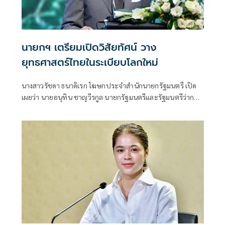
นายกฯ เตรียมเปิดวิสัยทัศน์ วาง
ยุทธศาสตร์ไทยในระเบียบโลกใหม่
นางสาวรัชดา ธนาดิเรก โฆษกประจำสำนักนายกรัฐมนตรี เปิด
เผยว่า นายอนุทิน ชาญวีรกูล นายกรัฐมนตรีและรัฐมนตรีว่าการ
กระทรวงมหาดไทย มีกำหนดเป็นประธานเปิดงาน The
INTANIA Forum: SURVIVING UNDER THE NEW WORLD
ORDER ฝ่าวิกฤติ รับมือระเบียบโลกใหม่