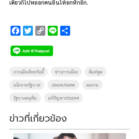
เดี๋ยวก็ไปหลอกคนอื่นให้อกหักอีก.
F
T
C
Li
S
ac
wi
o
n
h
e
tt
p
e
ar
b
er
y
e
o
Li
Tags
การเมืองไทยวันนี้
ข่าวการเมือง
ดีแต่พูด
o
n
นโยบายรัฐบาล
ปลอดประสพ
ผลงาน
k
k
รัฐบาลอนุทิน
แก้ปัญหาประเทศ
ข่าวที่เกี่ยวข้อง