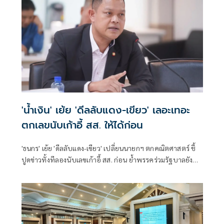
'น้ำเงิน' เย้ย 'ดีลลับแดง-เขียว' เลอะเทอะ
ตกเลขนับเก้าอี้ สส. ให้ได้ก่อน
'ธนกร' เย้ย 'ดีลลับแดง-เขียว' เปลี่ยนนายกฯ ตกคณิตศาสตร์ ชี้
ปูดข่าวทั้งทีลองนับเลขเก้าอี้ สส. ก่อน ย้ำพรรคร่วมรัฐบาลยัง
แน่นปึ้ก