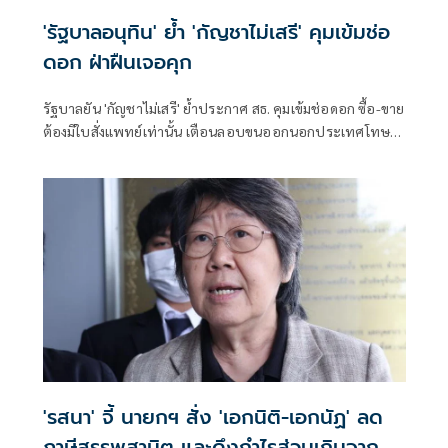
'รัฐบาลอนุทิน' ย้ำ 'กัญชาไม่เสรี' คุมเข้มช่อ
ดอก ฝ่าฝืนเจอคุก
รัฐบาลยัน 'กัญชาไม่เสรี' ย้ำประกาศ สธ. คุมเข้มช่อดอก ซื้อ-ขาย
ต้องมีใบสั่งแพทย์เท่านั้น เตือนลอบขนออกนอกประเทศโทษ
หนัก จำคุก 10 ปี ปรับ 4 เท่า
'รสนา' จี้ นายกฯ สั่ง 'เอกนิติ-เอกนัฏ' ลด
ภาษีสรรพสามิต และดึงกำไรส่วนเกินจาก