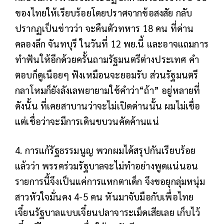
ของไทยให้เรียบร้อยโดยปราศจากข้อสงสัย กลับ
ปรากฏเป็นข่าวว่า จะคืนตัวทหาร 18 คน ที่ด่าน
คลองลึก จันทบุรี ในวันที่ 12 พย.นี้ และอาจแถมการ
ทำฟันให้อีกด้วยครั้นถามรัฐมนตรีต่างประเทศ คำ
ตอบก็ดูเนือยๆ ฟังเหมือนจะยอมรับ ส่วนรัฐมนตรี
กลาโหมก็ยังลังเลพยายามใช้คำว่า“ถ้า” อยู่หลายที่
ดังนั้น ที่เคยสาบานว่าจะไม่เปิดด่านนั้น ผมไม่เชื่อ
แต่เชื่อว่าจะมีการเดินขบวนคัดค้านแน่
4. การแก้รัฐธรรมนูญ พวกผมได้สรุปกันเรียบร้อย
แล้วว่า พรรคร่วมรัฐบาลจะไม่ทำอย่างพูดแน่นอน
รายการนี้จึงเป็นแค่การแหกตาเด็ก จึงขอยุกลุ่มหนุ่ม
สาวหัวใจมั่นคง 4-5 คน หันมาจับมือกับเพื่อไทย
เจี๋ยนรัฐบาลแบบเจี๋ยนปลาจาระเม็ดเสียเลย เก็บไว้