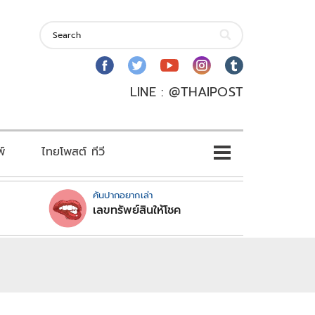
LINE : @THAIPOST
พ์
ไทยโพสต์ ทีวี
คันปากอยากเล่า
เลขทรัพย์สินให้โชค