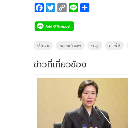
F
T
C
Li
S
ac
wi
o
n
h
e
tt
p
e
ar
b
er
y
e
o
Li
Tags
น้ำท่วม
ปลอดประสพ
พายุ
ภาคใต้
o
n
k
k
ข่าวที่เกี่ยวข้อง