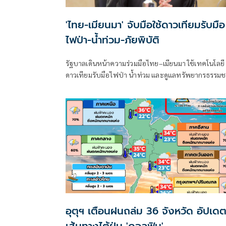
'ไทย-เมียนมา' จับมือใช้ดาวเทียมรับมือ
ไฟป่า-น้ำท่วม-ภัยพิบัติ
รัฐบาลเดินหน้าความร่วมมือไทย–เมียนมา ใช้เทคโนโลยี
ดาวเทียมรับมือไฟป่า น้ำท่วม และดูแลทรัพยากรธรรมช
ชายแดน ยกระดับการจัดการภัยพิบัติและสิ่งแวดล้อมร่ว
กัน
อุตุฯ เตือนฝนถล่ม 36 จังหวัด อัปเด