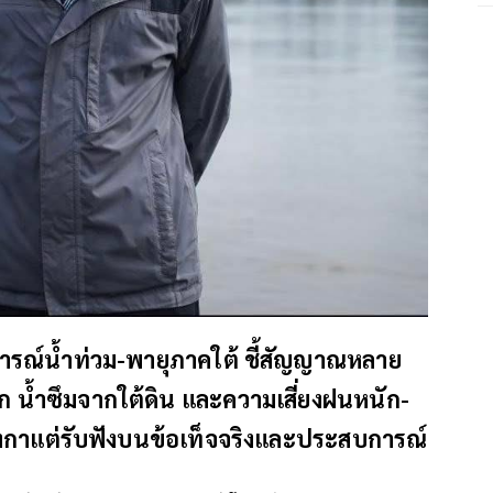
รณ์น้ำท่วม-พายุภาคใต้ ชี้สัญญาณหลาย
ดแตก น้ำซึมจากใต้ดิน และความเสี่ยงฝนหนัก-
ยงกาแต่รับฟังบนข้อเท็จจริงและประสบการณ์