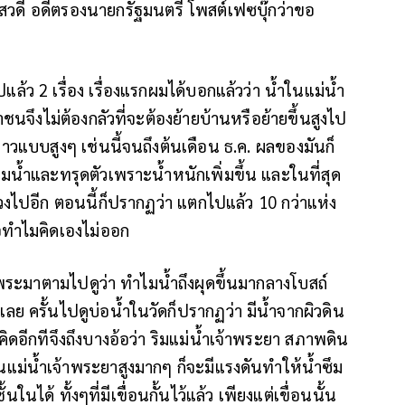
วดี อดีตรองนายกรัฐมนตรี โพสต์เฟซบุ๊กว่าขอ
้ว 2 เรื่อง เรื่องแรกผมได้บอกแล้วว่า น้ำในแม่น้ำ
ชนจึงไม่ต้องกลัวที่จะต้องย้ายบ้านหรือย้ายขึ้นสูงไป
อีกยาวแบบสูงๆ เช่นนี้จนถึงต้นเดือน ธ.ค. ผลของมันก็
ะอิ่มน้ำและทรุดตัวเพราะน้ำหนักเพิ่มขึ้น และในที่สุด
ไปอีก ตอนนี้ก็ปรากฏว่า แตกไปแล้ว 10 กว่าแห่ง
ือทำไมคิดเองไม่ออก
อ พระมาตามไปดูว่า ทำไมน้ำถึงผุดขึ้นมากลางโบสถ์
ำเลย ครั้นไปดูบ่อน้ำในวัดก็ปรากฏว่า มีน้ำจากผิวดิน
งคิดอีกทีจึงถึงบางอ้อว่า ริมแม่น้ำเจ้าพระยา สภาพดิน
นแม่น้ำเจ้าพระยาสูงมากๆ ก็จะมีแรงดันทำให้น้ำซึม
นในได้ ทั้งๆที่มีเขื่อนกั้นไว้แล้ว เพียงแต่เขื่อนนั้น