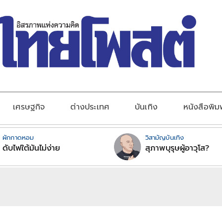
เศรษฐกิจ
ต่างประเทศ
บันเทิง
หนังสือพิม
ผักกาดหอม
วิสามัญบันเทิง
ดับไฟใต้มันไม่ง่าย
สุภาพบุรุษผู้อาวุโส?