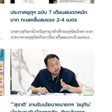
ประกาศอุตุฯ ฉบับ 7 เตือนฝนตกหนัก
มาก ทะเลคลื่นลมแรง 2-4 เมตร
นางสาวสุกันยาณี ยะวิญชาญ อธิบดีกรมอุตุนิยมวิทยา ออก
าติ
ประกาศกรมอุตุนิยมวิทยาเรื่อง คลื่นลมแรงบริเวณทะเล
ม
อันดามันตอนบนและอ่าวไทยตอนบน และฝนตกหนักถึง
หนักมากบริเวณประเทศไทย
ต
“‘สุชาติ’ ขานรับนโยบายนายกฯ ‘อนุทิน’