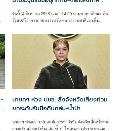
นำประชุมรับมืออุทกภัย–ภัยแล้งภาค
ตะวันออก สั่ง 8 จังหวัดเตรียมพร้อม
วันนี้ (4 สิงหาคม 2569) เวลา 14.00 น. นายสุชาติ ชมกลิ่น
ทุกมิติ”
รัฐมนตรีว่าการกระทรวงทรัพยากรธรรมชาติและสิ่ง
าค
แวดล้อม
-
นายกฯ ห่วง ปชช. สั่งจังหวัดเสี่ยงท่วม
ะ
ยกระดับรับมือดินถล่ม-น้ำป่า
นายกฯ ห่วงความปลอดภัย ปชช. กำชับจังหวัดเสี่ยงน้ำท่วม
์
ยกระดับเฝ้าระวังดินถล่ม-น้ำป่าไหลหลาก สำรองยาและ