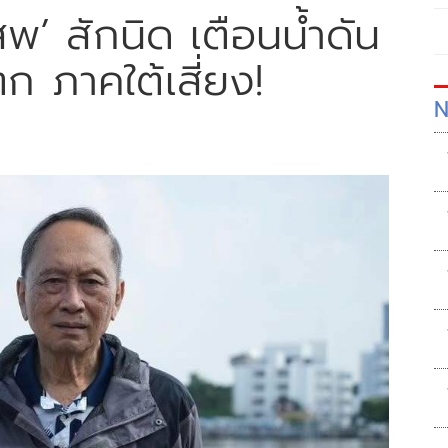
พ’ สักนิด เตือนน้ำดัน
ตก ภาคใต้เสี่ยง!
N