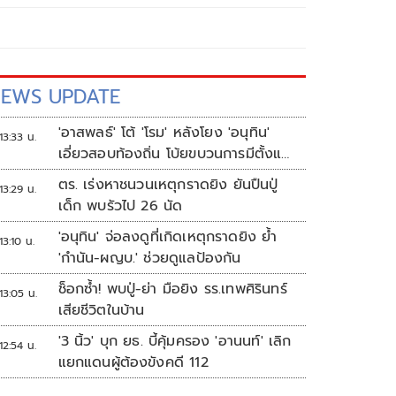
EWS UPDATE
'อาสพลธ์' โต้ 'โรม' หลังโยง 'อนุทิน'
13:33 น.
เอี่ยวสอบท้องถิ่น โบ้ยขบวนการมีตั้งแต่
ปี 62-64
ตร. เร่งหาชนวนเหตุกราดยิง ยันปืนปู่
13:29 น.
เด็ก พบรัวไป 26 นัด
'อนุทิน' จ่อลงดูที่เกิดเหตุกราดยิง ย้ำ
13:10 น.
'กำนัน-ผญบ.' ช่วยดูแลป้องกัน
ช็อกซ้ำ! พบปู่-ย่า มือยิง รร.เทพศิรินทร์
13:05 น.
เสียชีวิตในบ้าน
'3 นิ้ว' บุก ยธ. บี้คุ้มครอง 'อานนท์' เลิก
12:54 น.
แยกแดนผู้ต้องขังคดี 112