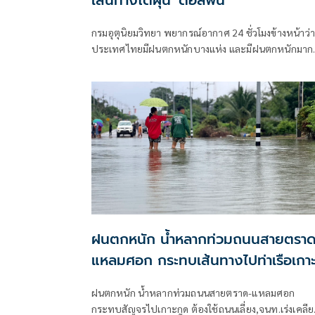
เส้นทางไต้ฝุ่น 'ดอลฟิน'
กรมอุตุนิยมวิทยา พยากรณ์อากาศ 24 ชั่วโมงข้างหน้าว่า
ประเทศไทยมีฝนตกหนักบางแห่ง และมีฝนตกหนักมาก
บางพื้นที่ในภาคเหนือ ภาคตะวันออกเฉียงเหนือ และภ
ตะวันออก
ฝนตกหนัก น้ำหลากท่วมถนนสายตราด
แหลมศอก กระทบเส้นทางไปท่าเรือเกา
กูด
ฝนตกหนัก น้ำหลากท่วมถนนสายตราด-แหลมศอก
กระทบสัญจรไปเกาะกูด ต้องใช้ถนนเลี่ยง,จนท.เร่งเคลียร