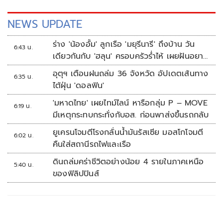
NEWS UPDATE
ร่าง 'น้องอั้ม' ลูกเรือ 'มยุรีนารี' ถึงบ้าน วัน
6:43 น.
เดียวกันกับ 'ฮลุน' ครอบครัวร่ำไห้ เผยฝันอยาก
เป็นทหารเรือ
อุตุฯ เตือนฝนถล่ม 36 จังหวัด อัปเดตเส้นทาง
6:35 น.
ไต้ฝุ่น 'ดอลฟิน'
'มหาดไทย' เผยไทม์ไลน์ หารือกลุ่ม P – MOVE
6:19 น.
มีเหตุกระทบกระทั่งกับอส. ก่อนพาส่งขึ้นรถกลับ
ยูเครนโจมตีโรงกลั่นน้ำมันรัสเซีย มอสโกโจมตี
6:02 น.
คืนใส่สถานีรถไฟและเรือ
ดินถล่มคร่าชีวิตอย่างน้อย 4 รายในภาคเหนือ
5:40 น.
ของฟิลิปปินส์