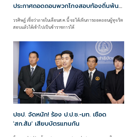
ประกาศถอดถอนพวกโกงสอบท้องถิ่นพ้น
ตำแหน่ง
วรศิษฎ์ เชื่อว่าภายในเดือนส.ค.นี้ จะได้เห็นการถอดถอนผู้ทุจริต
สอบแล้วได้เข้าไปเป็นข้าราชการได้
ปชป. จัดหนัก! ร้อง ป.ป.ช.-มท. เชือด
'สก.ส้ม' เสียบบัตรแทนกัน