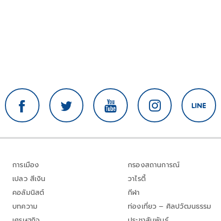
การเมือง
กรองสถานการณ์
เปลว สีเงิน
วาไรตี้
คอลัมนิสต์
กีฬา
บทความ
ท่องเที่ยว – ศิลปวัฒนธรรม
เศรษฐกิจ
ประชาสัมพันธ์