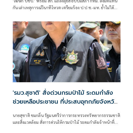
'โฆษก ปชป.' พร้อม สก. แถลงลุยสอบปมสภา กทม. ลงมติแทน
กัน เล่าเหตุการณ์วินาทีโหวต เตรียมร้อง ป.ป.ช.-มท. ย้ำไม่ได้
กลั่นแกล้งทางการเมือง แต่ต้องร่วมสร้างความโปร่งใส
'รมว.สุชาติ' สั่งด่วนกรมป่าไม้ ระดมกำลัง
ช่วยเหลือประชาชน ที่ประสบอุทกภัยจังหวัด
เชียงราย พร้อมเฝ้าระวัง 24 ชั่วโมง หาก
นายสุชาติ ชมกลิ่น รัฐมนตรีว่าการกระทรวงทรัพยากรธรรมชาติ
สถานการณ์ทวีความรุนแรง
และสิ่งแวดล้อม สั่งการด่วนให้กรมป่าไม้ ระดมกำลังเจ้าหน้าที่
จากหน่วยป้องกันรักษาป่าเข้าช่วยเหลือประชาชนที่ได้รับผลก