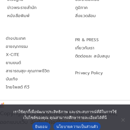
ข่าวพระราชสำนัก
ภูมิภาค
หนังสือพิมพ์
สิ่งแวดล้อม
ต่างประเทศ
PR & PRESS
อาชญากรรม
เกี่ยวกับเรา
X-CITE
ติดต่อและ สนับสนุน
ยานยนต์
สาธารณสุข-คุณภาพชีวิต
Privacy Policy
บันเทิง
ไทยโพสต์ ทีวี
เราใช้คุกกี้เพื่อพัฒนาประสิทธิภาพ และประสบการณ์ที่ดีในการใช้
Copyright© thaipost.net, All rights reserved.,
เว็บไซต์ของคุณ คุณสามารถศึกษารายละเอียดได้ที่นี่
ออกแบบเว็บ จัดทำเว็บไซต์โดย iDesign
ยินยอม
นโยบายความเป็นส่วนตัว