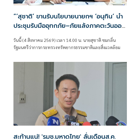
“‘สุชาติ’ ขานรับนโยบายนายกฯ ‘อนุทิน’ นำ
ประชุมรับมืออุทกภัย–ภัยแล้งภาคตะวันออก
สั่ง 8 จังหวัดเตรียมพร้อมทุกมิติ”
วันนี้ (4 สิงหาคม 2569) เวลา 14.00 น. นายสุชาติ ชมกลิ่น
รัฐมนตรีว่าการกระทรวงทรัพยากรธรรมชาติและสิ่งแวดล้อม
สะท้านแน่! 'รมช.มหาดไทย' ลั่นเดือนส.ค.