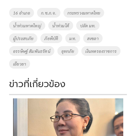
b
er
y
e
o
Li
Tags
16 อำเภอ
ก.ช.ภ.จ.
กระทรวงมหาดไทย
o
n
น้ำท่วมหาดใหญ่
น้ำท่วมใต้
ปลัด มท.
k
k
ผู้ประสบภัย
ภัยพิบัติ
มท.
สงขลา
อรรษิษฐ์ สัมพันธรัตน์
อุทกภัย
เงินทดรองราชการ
เยียวยา
ข่าวที่เกี่ยวข้อง