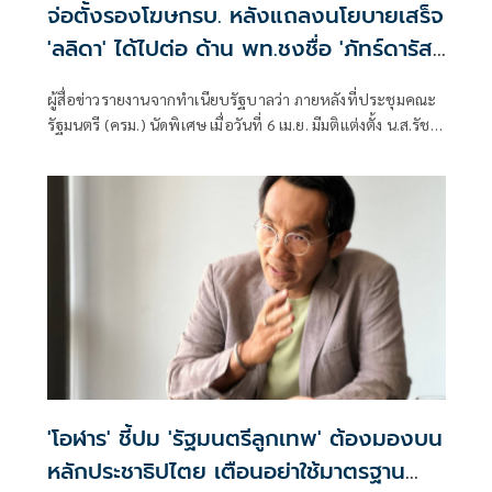
จ่อตั้งรองโฆษกรบ. หลังแถลงนโยบายเสร็จ
'ลลิดา' ได้ไปต่อ ด้าน พท.ชงชื่อ 'ภัทร์ดารัส
มิ์'
ผู้สื่อข่าวรายงานจากทำเนียบรัฐบาลว่า ภายหลังที่ประชุมคณะ
รัฐมนตรี (ครม.) นัดพิเศษ เมื่อวันที่ 6 เม.ย. มีมติแต่งตั้ง น.ส.รัช
ดา ธนาดิเรก เป็น
'โอฬาร' ชี้ปม 'รัฐมนตรีลูกเทพ' ต้องมองบน
หลักประชาธิปไตย เตือนอย่าใช้มาตรฐาน