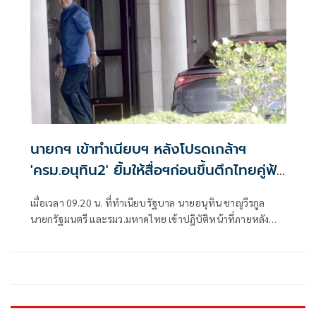
นายกฯ เข้าทำเนียบฯ หลังโปรดเกล้าฯ
'ครม.อนุทิน2' ยิ้มให้สื่อฯก่อนขึ้นตึกไทยคู่ฟ้า
ต้อนรับบริษัทไมโครซอฟท์
เมื่อเวลา 09.20 น. ที่ทำเนียบรัฐบาล นายอนุทิน ชาญวีรกูล
นายกรัฐมนตรี และรมว.มหาดไทย เข้าปฎิบัติหน้าที่ภายหลัง
เว็บไซต์ราชกิจจานุเบ