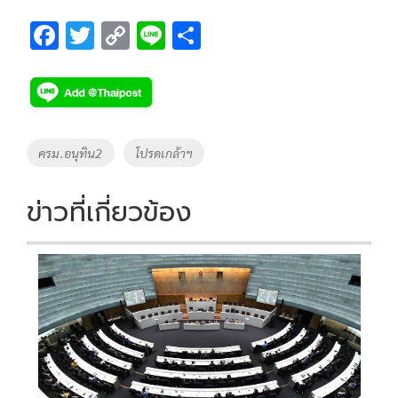
F
T
C
Li
S
ac
wi
o
n
h
e
tt
p
e
ar
b
er
y
e
o
Li
Tags
ครม.อนุทิน2
โปรดเกล้าฯ
o
n
k
k
ข่าวที่เกี่ยวข้อง