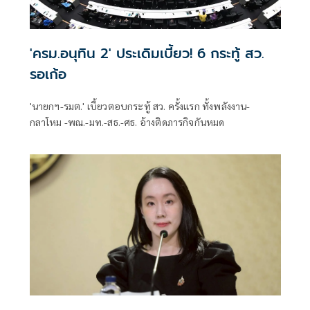
'ครม.อนุทิน 2' ประเดิมเบี้ยว! 6 กระทู้ สว.
รอเก้อ
'นายกฯ-รมต.' เบี้ยวตอบกระทู้ สว. ครั้งแรก ทั้งพลังงาน-
กลาโหม -พณ.-มท.-สธ.-ศธ. อ้างติดภารกิจกันหมด