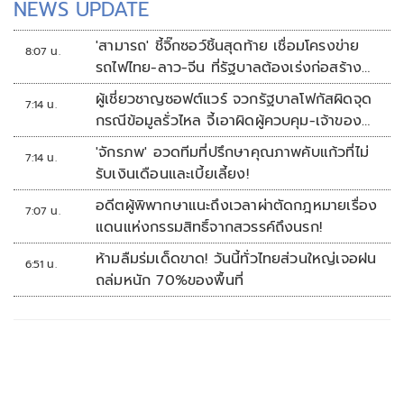
NEWS UPDATE
'สามารถ' ชี้จิ๊กซอว์ชิ้นสุดท้าย เชื่อมโครงข่าย
8:07 น.
รถไฟไทย-ลาว-จีน ที่รัฐบาลต้องเร่งก่อสร้าง
ทันที
ผู้เชี่ยวชาญซอฟต์แวร์ จวกรัฐบาลโฟกัสผิดจุด
7:14 น.
กรณีข้อมูลรั่วไหล จี้เอาผิดผู้ควบคุม-เจ้าของ
ระบบตามกฎหมาย PDPA
'จักรภพ' อวดทีมที่ปรึกษาคุณภาพคับแก้วที่ไม่
7:14 น.
รับเงินเดือนและเบี้ยเลี้ยง!
อดีตผู้พิพากษาแนะถึงเวลาผ่าตัดกฎหมายเรื่อง
7:07 น.
แดนแห่งกรรมสิทธิ์จากสวรรค์ถึงนรก!
ห้ามลืมร่มเด็ดขาด! วันนี้ทั่วไทยส่วนใหญ่เจอฝน
6:51 น.
ถล่มหนัก 70%ของพื้นที่