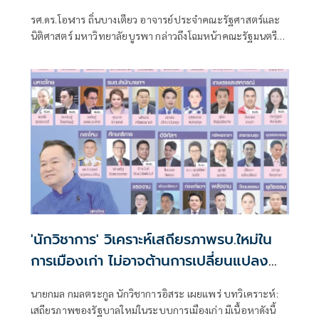
สองชั้นตัดสินคนรุ่นใหม่
รศ.ดร.โอฬาร ถิ่นบางเตียว อาจารย์ประจำคณะรัฐศาสตร์และ
นิติศาสตร์ มหาวิทยาลัยบูรพา กล่าวถึงโฉมหน้าคณะรัฐมนตรี
(ครม.) ชุดใหม่
'นักวิชาการ' วิเคราะห์เสถียรภาพรบ.ใหม่ใน
การเมืองเก่า ไม่อาจต้านการเปลี่ยนแปลง
เชิงโครงสร้าง
นายกมล กมลตระกูล นักวิชาการอิสระ เผยแพร่ บทวิเคราะห์:
เสถียรภาพของรัฐบาลใหม่ในระบบการเมืองเก่า มีเนื้อหาดังนี้