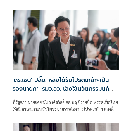
'ดร.เชน' ปลื้ม! หลังได้รับโปรดเกล้าฯเป็น
รองนายกฯ-รมว.อว. เล็งใช้นวัตกรรมแก้
PM 2.5
ที่รัฐสภา นายยศชนัน วงศ์สวัสดิ์ สส.บัญชีรายชื่อ พรรคเพื่อไทย
ให้สัมภาษณ์ภายหลังมีพระบรมราชโองการโปรดเกล้าฯ แต่งตั้ง
ให้เป็นรองนา