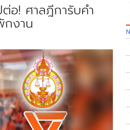
ปต่อ! ศาลฎีการับคำ
งพักงาน
N