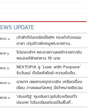
EWS UPDATE
เจ้าฟ้าทีปังกรรัศมีโชติฯ ทรงทำกิจกรรม
18:22 น.
อาสา ปรุงข้าวผัดหมูพระราชทาน
ประชาชน
โปรดเกล้าฯ พระราชทานยศข้าราชการใน
18:19 น.
พระองค์ฝ่ายทหาร 19 นาย
NEXTOPIA ชู ‘Love with Purpose’
18:12 น.
รับวันแม่ ดึงไลฟ์สไตล์-ความยั่งยืน
สร้างประสบการณ์ช้อปปิงมีความหมาย
นายกฯ เผยสาเหตุกราดยิง เครียดเรื่อง
18:09 น.
เรียน วางแผนก่อเหตุ มีเป้าหมายชัดเจน
'ประเสริฐ' คุมเข้มอาวุธในโรงเรียนทั่ว
18:08 น.
ประเทศ โวโรงเรียนต้องเป็นพื้นที่
ปลอดภัย