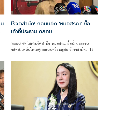
ิน
ไร้จิตสำนึก! ภคมนอัด 'หมอสรณ' ยื้อ
เก้าอี้ประธาน กสทช.
'ภคมน' ซัด ไม่เห็นจิตสำนึก 'หมอสรณ' ยื้อนั่งประธาน
กสทช. เหน็บให้เหตุผลแบบศรีธนญชัย อ้างกลัวผิดม. 157
ย
ทั้งที่ไม่มีคุณสมบัติตั้งแต่แรก จี้ 'นายกฯ' เลิกแบก ยื่นโปรด
ทย
เกล้าฯปลดพ้นตำแหน่งได้แล้ว