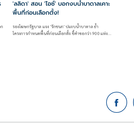
ร
'ลลิดา' สอน 'ไอซ์' บอกงบน้ำบาดาลเคาะ
พื้นที่ก่อนเลือกตั้ง!
อก
รองโฆษกรัฐบาล แจง 'รักชนก' ปมงบน้ำบาดาล ย้ำ
โครงการกำหนดพื้นที่ก่อนเลือกตั้ง ชี้คำขอกว่า 900 แห่ง
อนุมัติ 858 แห่งตามหลักเกณฑ์ ไม่ใช่จัดสรรตามการเมือง