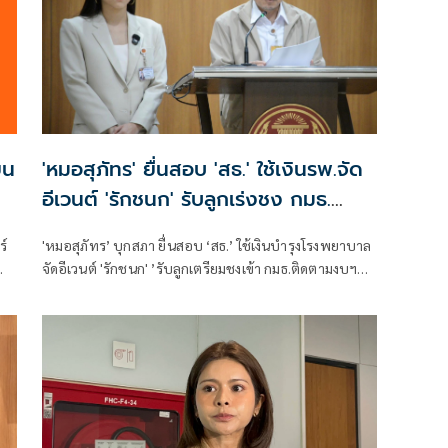
ยน
'หมอสุภัทร' ยื่นสอบ 'สธ.' ใช้เงินรพ.จัด
อีเวนต์ 'รักชนก' รับลูกเร่งชง กมธ.
สังคายนา
ร์
'หมอสุภัทร’ บุกสภา ยื่นสอบ ‘สธ.’ ใช้เงินบำรุงโรงพยาบาล
จัดอีเวนต์ 'รักชนก' ’รับลูกเตรียมชงเข้า กมธ.ติดตามงบฯ
สังคายนา