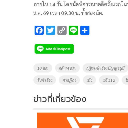
ภายใน 14 วัน โดยนัดพิจารณาคดีครั้งแรกในวั
ส.ค. 69 เวลา 09.30 น. ทั้งสองนัด.
F
T
C
Li
S
ac
wi
o
n
h
e
tt
p
e
ar
b
er
y
e
o
Li
Tags
10 สส.
คดี 44 สส.
ณัฐพงษ์ เรืองปัญญาวุฒิ
o
n
รับคำร้อง
ศาลฎีกา
เท้ง
แก้ 112
ไ
k
k
ข่าวที่เกี่ยวข้อง