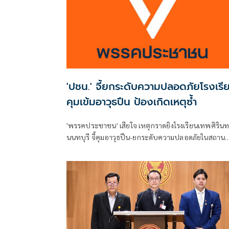
'ปชน.' จี้ยกระดับความปลอดภัยโรงเรี
คุมเข้มอาวุธปืน ป้องเกิดเหตุซ้ำ
'พรรคประชาชน' เสียใจ เหตุกราดยิงโรงเรียนเทพศิรินท
นนทบุรี จี้คุมอาวุธปืน-ยกระดับความปลอดภัยในสถาน
ศึกษา ของดเผยแพร่ความรุนแรง