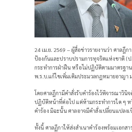
24 เม.ย. 2569 – ผู้สื่อข่าวรายงานว่า ศาลฎี
ป้องกันและปราบปรามการทุจริตแห่งชาติ (ป.ป
กระทำการฝ่าฝืน หรือไม่ปฏิบัติตามมาตรฐาน
พ.ร.บ.แก้ไขเพิ่มเติมประมวลกฎหมายอาญา 
โดยศาลฎีกามีคำสั่งรับคำร้องไว้พิจารณาวินิ
ปฏิบัติหน้าที่ต่อไป แต่ห้ามกระทำการใด ๆ 
คำร้อง มิฉะนั้น ศาลอาจมีคำสั่งเปลี่ยนแปลงเป
ทั้งนี้ ศาลฏีกาให้ส่งสำเนาคำร้องพร้อมเอกส