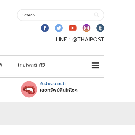
LINE : @THAIPOST
พ์
ไทยโพสต์ ทีวี
คันปากอยากเล่า
เลขทรัพย์สินให้โชค