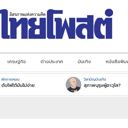
เศรษฐกิจ
ต่างประเทศ
บันเทิง
หนังสือพิม
ผักกาดหอม
วิสามัญบันเทิง
ดับไฟใต้มันไม่ง่าย
สุภาพบุรุษผู้อาวุโส?