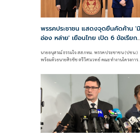
พรรคประชาชน แสดงจุดยืนคัดค้าน 'ม
อ่อง หล่าย' เยือนไทย เปิด 6 ข้อเรียก
ร้องรัฐสภา-รัฐบาล
นายอนุสรณ์ ธรรมใจ สส.กทม. พรรคประชาชน (ปชน.)
พร้อมด้วยนายศิรชัช ตรีวิศวเวทย์ คณะทำงานโครงการ
เครือข่ายประชาธิปไตยอาเซียนเพื่อสันติภาพ สิทธิมนุษ
ชน และการพัฒนาอย่างยั่งยืน แถลงคัดค้านการเยือนไ
อย่างเป็นทางการของพลเอกอาวุโส มิน ออง ไลง์