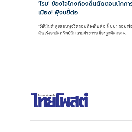
'โรม' ข้องใจโกงท้องถิ่นตัดตอนนักกา
เมือง! ฟุ้งขยี้ต่อ
'รังสิมันต์' ลุยสอบทุจริตสอบท้องถิ่น ต่อ จี้ ปปง.สอบฟ
เงิน เร่งอายัดทรัพย์สิน ถามฝ่ายการเมืองถูกตัดตอน-
ลอยนวลพ้นผิดเหน็บ 'อนุทิน' รับแต่ชอบ ไม่รู้ในอนาคต
มาตรการป้องกันจะรัดกุมหรือไม่