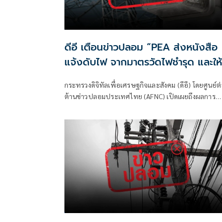
ดีอี เตือนข่าวปลอม “PEA ส่งหนังสือ
แจ้งดับไฟ จากมาตรวัดไฟชำรุด และให้
เปลี่ยนมิเตอร์” ระวังมิจฉาชีพหลอกทำ
กระทรวงดิจิทัลเพื่อเศรษฐกิจและสังคม (ดีอี) โดยศูนย์ต
ธุรกรรม - ขโมยข้อมูลส่วนบุคคล
ต้านข่าวปลอมประเทศไทย (AFNC) เปิดเผยถึงผลการ
มอนิเตอร์และรับแจ้งข่าวปลอม ซึ่งเป็นไปตามนโยบายก
ป้องกันและแก้ไขปัญหาภัยความมั่นคงและภัยทางสังคม
ของนายไชยชนก ชิดชอบ รัฐมนตรีว่าการกระทรวงดิจิท
เพื่อเศรษฐกิจและสังคม (ดีอี)