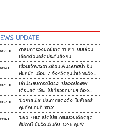
EWS UPDATE
ศาลปกครองนัดชี้ขาด 11 ส.ค. ปมเลื่อน
19:23 น.
เลือกตั้งบอร์ดประกันสังคม
เขื่อนเจ้าพระยาเตรียมเพิ่มระบายน้ำ รับ
19:19 น.
ฝนหนัก เตือน 7 จังหวัดลุ่มน้ำเฝ้าระวัง
ระดับน้ำสูงขึ้น
เล่าประสบการณ์ตรง! 'ปลอดประสพ'
18:45 น.
เตือนสติ 'วีระ' ไปเที่ยวอุทยานฯ ต้อง
ยอมรับธรรมชาติดิบๆให้ได้
'นิวคาสเซิล' ประกาศแต่งตั้ง 'ไยส์เลอร์'
18:24 น.
คุมทัพแทนที่ 'ฮาว'
'ช่อง 7HD' เปิดโปรแกรมมวยเดือดสุด
18:14 น.
สัปดาห์ มันจัดเต็มกับ 'ONE ลุมพิ