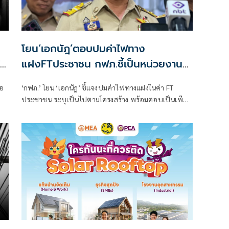
โยน‘เอกนัฎ’ตอบปมค่าไฟทาง
แฝงFTประชาชน กฟภ.ชี้เป็นหน่วยงาน
ปฏิบัติตามนโยบาย
่อ
‘กฟภ.’ โยน ‘เอกนัฎ’ ชี้แจงปมค่าไฟทางแฝงในค่า FT
ประชาชน ระบุเป็นไปตามโครงสร้าง พร้อมตอบเป็นเพียง
าร
หน่วยงานปฏิบัติ ต้องทำตามนโยบาย
ัล