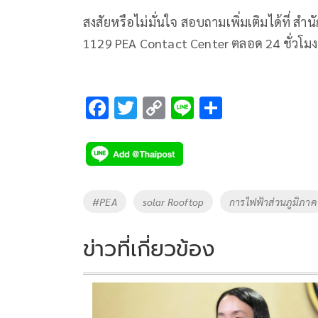
สงสัยหรือไม่มั่นใจ สอบถามเพิ่มเติมได้ที่ ส
1129 PEA Contact Center ตลอด 24 ชั่วโมง
F
T
C
Li
S
ac
wi
o
n
h
e
tt
p
e
ar
b
er
y
e
o
Li
Tags
#PEA
solar Rooftop
การไฟฟ้าส่วนภูมิภาค
o
n
k
k
ข่าวที่เกี่ยวข้อง