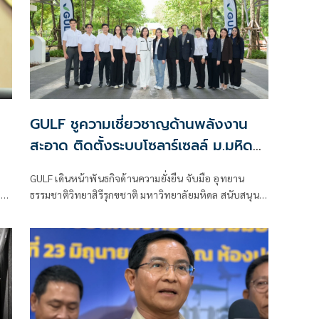
GULF ชูความเชี่ยวชาญด้านพลังงาน
สะอาด ติดตั้งระบบโซลาร์เซลล์ ม.มหิดล
เสริมแกร่งการวิจัยพัฒนา 'Nature-
GULF เดินหน้าพันธกิจด้านความยั่งยืน จับมือ อุทยาน
based Innovation' พร้อมหนุน
บ
ธรรมชาติวิทยาสิรีรุกขชาติ มหาวิทยาลัยมหิดล สนับสนุน
ศักยภาพเด็กกลุ่มเปราะบาง
การปรับปรุงหลังคา และติดตั้งระบบผลิตไฟฟ้าพลังงาน
แสงอาทิตย์ (Solar Rooftop) มูลค่า 3.6 ล้านบาท เพื่อส่ง
เสริมการใช้พลังงานสะอาดในพื้นที่อุทยานฯ มุ่งยกระดับ
งานวิจัยด้านสมุนไพรไทยสู่ระดับอุตสาหกรรม และสร้าง
โอกาสทางการเรียนรู้ให้กับกลุ่มเด็กที่มีความเปราะบางและ
ประชาชนทั่วไป