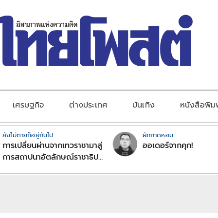
เศรษฐกิจ
ต่างประเทศ
บันเทิง
หนังสือพิม
ยังไม่ตายก็อยู่กันไป
ผักกาดหอม
การเปลี่ยนผ่านจากเทวราชามาสู่
ออเดอร์จากคุก!
การสถาปนาอัตลักษณ์ราชาธิป
ไตยแบบพุทธศาสนาในพระไตร
ปิฏก : สามัญผลสูตรในฐานะ
ทฤษฎีขีดจำกัดของอำนาจรัฐ
เหนือแรงงานและทรัพย์สิน