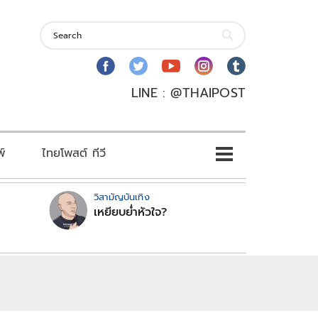
LINE : @THAIPOST
พ์
ไทยโพสต์ ทีวี
วิสามัญบันเทิง
เหยียบย่ำหัวใจ?