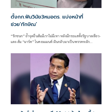
ตั้งกก.ฟันวินัย3หมอตร. แบ่งหน้าที่
ช่วย‘ทักษิณ’
“รักชนก” ย้ำจุดยืนส้มมีเราไม่มีเทา หลังมีกระแสตั้งรัฐบาลเขียว-
แดง-ส้ม “มาร์ค” โนคอมเมนต์ ฝันกลับมาเป็นพรรคหลัก
“ผบ.ตร.” ตั้งกรรมการสอบ