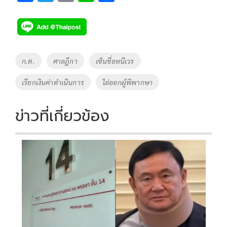
ac
wi
o
n
h
e
tt
p
e
ar
b
er
y
e
o
Li
Tags
ก.ต.
ศาลฎีกา
เซ็นชื่อหนีเวร
o
n
เรียกเงินค่าดำเนินการ
ไล่ออกผู้พิพากษา
k
k
ข่าวที่เกี่ยวข้อง