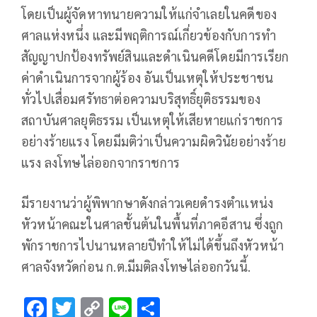
โดยเป็นผู้จัดหาทนายความให้แก่จำเลยในคดีของ
ศาลแห่งหนึ่ง และมีพฤติการณ์เกี่ยวข้องกับการทำ
สัญญาปกป้องทรัพย์สินและดำเนินคดีโดยมีการเรียก
ค่าดำเนินการจากผู้ร้อง อันเป็นเหตุให้ประชาชน
ทั่วไปเสื่อมศรัทธาต่อความบริสุทธิ์ยุติธรรมของ
สถาบันศาลยุติธรรม เป็นเหตุให้เสียหายแก่ราชการ
อย่างร้ายแรง โดยมีมติว่าเป็นความผิดวินัยอย่างร้าย
แรง ลงโทษไล่ออกจากราชการ
มีรายงานว่าผู้พิพากษาดังกล่าวเคยดำรงตำเเหน่ง
หัวหน้าคณะในศาลชั้นต้นในพื้นที่ภาคอีสาน ซึ่งถูก
พักราชการไปนานหลายปีทำให้ไม่ได้ขึ้นถึงหัวหน้า
ศาลจังหวัดก่อน ก.ต.มีมติลงโทษไล่ออกวันนี้.
F
T
C
Li
S