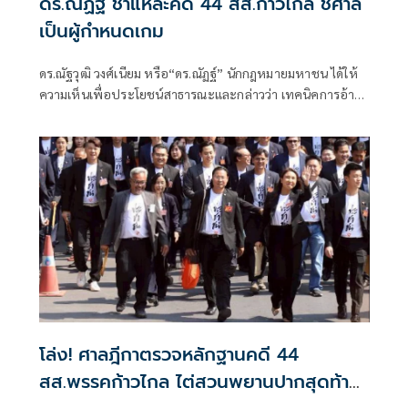
ดร.ณัฏฐ์ ชำแหละคดี 44 สส.ก้าวไกล ชี้ศาล
เป็นผู้กำหนดเกม
ดร.ณัฐวุฒิ วงศ์เนียม หรือ“ดร.ณัฏฐ์” นักกฎหมายมหาชน ได้ให้
ความเห็นเพื่อประโยชน์สาธารณะและกล่าวว่า เทคนิคการอ้าง
พยานจำ
โล่ง! ศาลฎีกาตรวจหลักฐานคดี 44
สส.พรรคก้าวไกล ไต่สวนพยานปากสุดท้าย