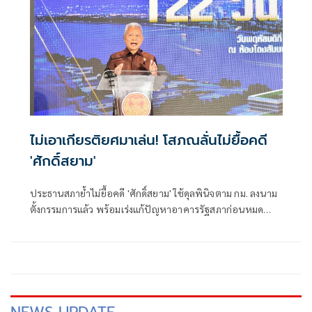
ไม่เอาเกียรติยศมาเล่น! โสภณลั่นไม่ยื้อคดี
'ศักดิ์สยาม'
ประธานสภาย้ำไม่ยื้อคดี 'ศักดิ์สยาม' ใช้ดุลพินิจตาม กม. ลงนาม
ตั้งกรรมการแล้ว พร้อมเร่งแก้ปัญหาอาคารรัฐสภาก่อนหมด
ประกัน ย้อนถามทำหนังสือจี้ตอบกระทู้ แล้วยุคนั้นนายกฯ มา
ตอบไหม