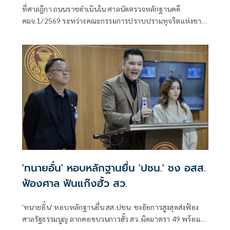
18 พ.ค.ปีหน้าก่อนนัดตัดสิน
ที่ศาลฎีกา ถนนราชดำเนินใน ศาลนัดตรวจหลักฐานคดี
คมจ.1/2569 ระหว่างคณะกรรมการปราบปรามทุจริตแห่งชาติ
ผู้ร้อง กับ 44 สส.พร
'ทนายอั๋น' หอบหลักฐานยื่น 'ปชน.' ชง อสส.
ฟ้องศาล ฟันแก๊งฮั้ว สว.
'ทนายอั๋น' หอบหลักฐานยื่น สส.ปชน. ชงอัยการสูงสุดส่งฟ้อง
ศาลรัฐธรรมนูญ ลากคอขบวนการฮั้ว สว. ผิดมาตรา 49 พร้อม