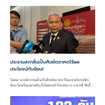
ฟันกกต. ผิด 157 ด้าน 'ภัณฑิล' ย้ำต้องคุ้มครองพยาน ไม่ใช่ข่มขู่
ประธานสภาลั่นเป็นศิษย์ตถาคตไร้ผล
ประโยชน์ทับซ้อน!
'โสภณ' ยกหลักธรรมลั่นเป็นศิษย์ตถาคต ไร้ผลประโยชน์ทับ
ซ้อน-ไม่หวั่นแรงกดดัน ยันไม่ดองคำร้องสอบ ป.ป.ช.คดี 'ศักดิ์
สยาม' ชี้ต้องรอคณะผู้ทรงคุณวุฒิชงความเห็น ย้ำยึดหลัก
กฎหมายไม่ใช่อารมณ์