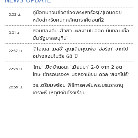
NEWS UPDATE
คู่มือทบทวนชีวิตช่วงพระเสาร์จร(7)เดินถอย
0:03 น.
หลังสำหรับคนทุกลัคนาราศีตอนที่2
สอบท้องถิ่น-ฮั้วสว.-ผลงานไม่ออก บั่นทอนเชื่อ
0:01 น.
มั่น'รัฐบาลอนุทิน'
'ลิโอเนล เมสซี' สูญเสียคุณพ่อ 'ฮอร์เก' จากไป
22:37 น.
อย่างสงบในวัย 68 ปี
'ไทย' เปิดบ้านชนะ 'เมียนมา' 2-0 จาก 2 จุด
22:26 น.
โทษ เข้ารอบรองฯ บอลอาเซียน ดวล 'สิงคโปร์'
วธ.เตรียมพร้อม พิธีการศพในพระบรมราชานุ
20:59 น.
เคราะห์ เหตุยิงในโรงเรียน