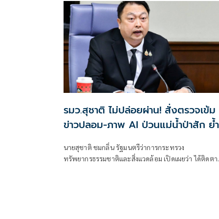
ป้องกันและแก้ไขปัญหาภัยความมั่นคงและภัยทางสังคม
ของนายไชยชนก ชิดชอบ รัฐมนตรีว่าการกระทรวงดิจิท
เพื่อเศรษฐกิจและสังคม (ดีอี)
รมว.สุชาติ ไม่ปล่อยผ่าน! สั่งตรวจเข้ม
ข่าวปลอม-ภาพ AI ป่วนแม่น้ำป่าสัก ย้ำ
แก้ปัญหาจริง ไม่ปล่อยข้อมูลเท็จหลอ
นายสุชาติ ชมกลิ่น รัฐมนตรีว่าการกระทรวง
ประชาชน
ทรัพยากรธรรมชาติและสิ่งแวดล้อม เปิดเผยว่า ได้ติดตา
สถานการณ์ข่าวสารด้านสิ่งแวดล้อมบนสื่อสังคมออนไลน
อย่างใกล้ชิด