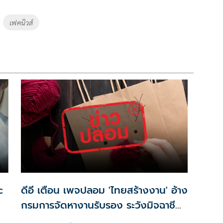
เฟคนิวส์
c
ดีอี เตือน เพจปลอม 'ไทยสร้างงาน' อ้าง
กรมการจัดหางานรับรอง ระวังมิจฉาชีพ
ัง
หลอก สูญเงิน-ข้อมูลส่วนบุคคล