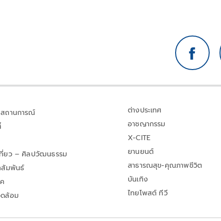
ต่างประเทศ
สถานการณ์
อาชญากรรม
้
X-CITE
ยานยนต์
เที่ยว – ศิลปวัฒนธรรม
สาธารณสุข-คุณภาพชีวิต
สัมพันธ์
บันเทิง
าค
ไทยโพสต์ ทีวี
วดล้อม