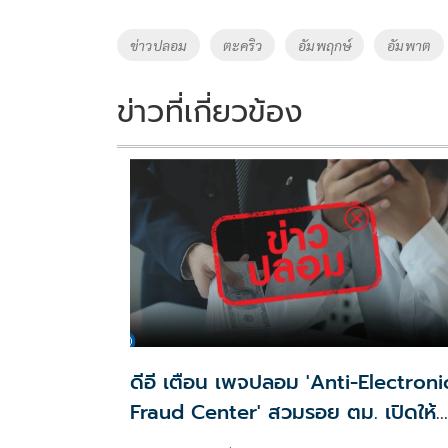
b
er
y
e
o
Li
Tags
ข่าวปลอม
ตะคริว
อัมพฤกษ์
อัมพาต
o
n
k
k
ข่าวที่เกี่ยวข้อง
ดีอี เตือน เพจปลอม 'Anti-Electroni
Fraud Center' สวมรอย ตม. เปิดให้
ติดตามรับเงินคืนจาก 'สแกมเมอร์' ระว