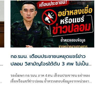
ัล
กอ.รมน. เตือนประชาชนหยุดแชร์ข่าว
ปลอม วิสามัญโจรใต้ดับ 3 ศพ ไม่เป็น
ก
ความจริง
รองโฆษก กอ.รมน. ภาค 4 สน. เตือนประชาชน อย่าหลง
ม
เชื่อหรือแชร์ข่าวปลอม ย้ำตรวจสอบข้อมูลจากหน่วยงาน
์
ทางการ ก่อนส่งต่อ