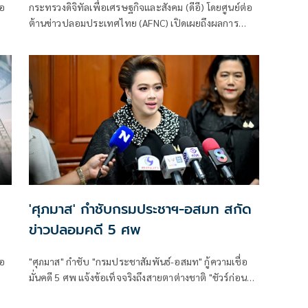
่อ
กระทรวงดิจิทัลเพื่อเศรษฐกิจและสังคม (ดีอี) โดยศูนย์ต่อ
ต้านข่าวปลอมประเทศไทย (AFNC) เปิดเผยถึงผลการ
าร
มอนิเตอร์และรับแจ้งข่าวปลอม ซึ่งเป็นไปตามนโยบายการ
ป้องกันและแก้ไขปัญหาภัยความมั่นคงและภัยทางสังคม
ัล
ของนายไชยชนก ชิดชอบ รัฐมนตรีว่าการกระทรวงดิจิทัล
เพื่อเศรษฐกิจและสังคม (ดีอี) โดยยกระดับความสำคัญ
ง
เรื่องการสร้างความตระหนักรู้เท่าทันภัยอาชญากรรมทาง
เทคโนโลยี ข่าวปลอม และข้อมูลบิดเบือน
'ศุภมาส' กำชับกรมประชาฯ-อสมท สกัด
ข่าวปลอมคดี 5 ศพ
่อ
"ศุภมาส" กำชับ "กรมประชาสัมพันธ์-อสมท" กู้ความเชื่อ
มั่นคดี 5 ศพ แจ้งข้อเท็จจริงถึงสายตาต่างชาติ "ชัวร์ก่อน
าร
แชร์" สกัดข่าวปลอมซ้ำเติมครอบครัวเหยื่อ