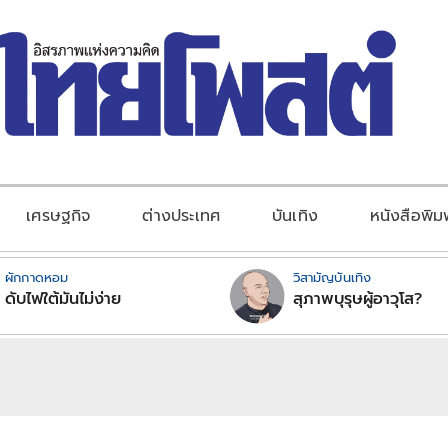
เศรษฐกิจ
ต่างประเทศ
บันเทิง
หนังสือพิม
ผักกาดหอม
วิสามัญบันเทิง
ดับไฟใต้มันไม่ง่าย
สุภาพบุรุษผู้อาวุโส?