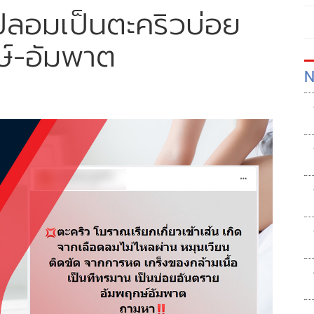
าวปลอมเป็นตะคริวบ่อย
ษ์-อัมพาต
N