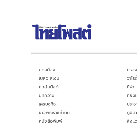
การเมือง
กรอง
เปลว สีเงิน
วาไรตี
คอลัมนิสต์
กีฬา
บทความ
ท่อง
เศรษฐกิจ
ประชา
ข่าวพระราชสำนัก
ภูมิภ
หนังสือพิมพ์
สิ่งแ