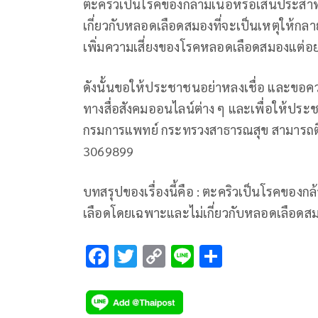
ตะคริวเป็นโรคของกล้ามเนื้อหรือเส้นประสา
เกี่ยวกับหลอดเลือดสมองที่จะเป็นเหตุให้กลายเ
เพิ่มความเสี่ยงของโรคหลอดเลือดสมองแต่อย
ดังนั้นขอให้ประชาชนอย่าหลงเชื่อ และขอความ
ทางสื่อสังคมออนไลน์ต่าง ๆ และเพื่อให้ปร
กรมการแพทย์ กระทรวงสาธารณสุข สามารถติดต
3069899
บทสรุปของเรื่องนี้คือ : ตะคริวเป็นโรคของก
เลือดโดยเฉพาะและไม่เกี่ยวกับหลอดเลือดสมอ
F
T
C
Li
S
ac
wi
o
n
h
e
tt
p
e
ar