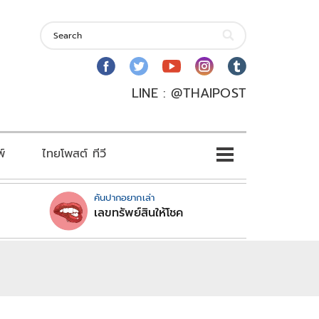
LINE : @THAIPOST
พ์
ไทยโพสต์ ทีวี
คันปากอยากเล่า
เลขทรัพย์สินให้โชค