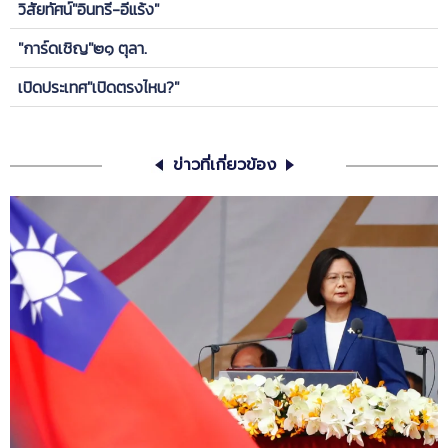
วิสัยทัศน์"อินทรี-อีแร้ง"
"การ์ดเชิญ"๒๑ ตุลา.
เปิดประเทศ"เปิดตรงไหน?"
ข่าวที่เกี่ยวข้อง