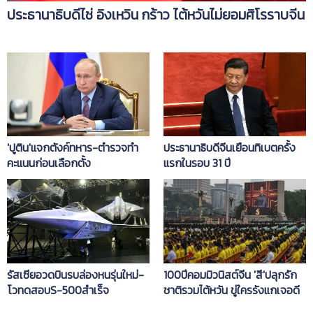
ประธานาธิบดีไช่ อิงเหวิน กร้าว ไต้หวันไม่ยอมศิโรราบจีน
'ปูติน'แจกตังค์ทหาร-ตำรวจทำ
ประธานาธิบดีจีนเยือนทิเบตครั้ง
คะแนนก่อนเลือกตั้ง
แรกในรอบ 31 ปี
รัสเซียอวดบินรบล่องหนรุ่นใหม่-
100ปีคอมมิวนิสต์จีน 'สี'ปลุกรัก
โวทดสอบS-500สำเร็จ
ชาติรวมไต้หวัน ขู่ใครรังแกเจอดี