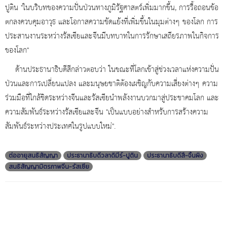
ปูติน "ในบริบทของความปั่นป่วนทางภูมิรัฐศาสตร์เพิ่มมากขึ้น, การรื้อถอนข้อ
ตกลงควบคุมอาวุธ และโอกาสความขัดแย้งที่เพิ่มขึ้นในมุมต่างๆ ของโลก การ
ประสานงานระหว่างรัสเซียและจีนมีบทบาทในการรักษาเสถียรภาพในกิจการ
ของโลก"
ด้านประธานาธิบดีสีกล่าวตอบว่า ในขณะที่โลกเข้าสู่ช่วงเวลาแห่งความปั่น
ป่วนและการเปลี่ยนแปลง และมนุษยชาติต้องเผชิญกับความเสี่ยงต่างๆ ความ
ร่วมมือที่ใกล้ชิดระหว่างจีนและรัสเซียนำพลังงานบวกมาสู่ประชาคมโลก และ
ความสัมพันธ์ระหว่างรัสเซียและจีน "เป็นแบบอย่างสำหรับการสร้างความ
สัมพันธ์ระหว่างประเทศในรูปแบบใหม่".
ต่ออายุสนธิสัญญา
ประธานาธิบดีวลาดิมีร์-ปูติน
ประธานาธิบดีสี-จิ้นผิง
สนธิสัญญามิตรภาพจีน-รัสเซีย