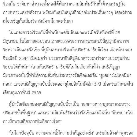
ร่วมกัน ชาติมหาอำนาจทั้งสองได้พัฒนาความสัมพันธ์กันทั้งด้านเศรษฐกิจ,
การทหารและพลังงาน พร้อมกับสนับสนุนอีกฝ่ายในประเด็นต่างๆ โดยเฉพาะ
เมื่อเผชิญกับเสียงวิจารณ์จากโลกตะวันตก
ในแถลงการณ์ร่วมกันที่ทำเนียบเครมลินเผยแพร่เมื่อวันจันทร์ที่ 28
มิถุนายน ในโอกาสครบรอบ 2 ทศวรรษของการลงนามสนธิสัญญามิตรภาพ
ระหว่างจีนและรัสเซีย ที่ปูตินลงนามร่วมกับประธานาธิบดีเจียง เจ๋อหมิน ของ
จีนเมื่อปี 2544 เปิดเผยว่า ประธานาธิบดีปูตินกล่าวระหว่างการประชุมผ่าน
ระบบวีดิทัศน์ทางไกลกับประธานาธิบดีสีในวันเดียวกันนี้ว่า สนธิสัญญา
มิตรภาพฉบับนี้ทำให้ความสัมพันธ์ระหว่างรัสเซียและจีน "สูงอย่างไม่เคยมีมา
ก่อน" และสนธิสัญญาฉบับนี้จะต่ออายุโดยอัตโนมัติอีก 5 ปี เมื่อครบกำหนดใน
เดือนกุมภาพันธ์ 2565
ผู้นำรัสเซียยกย่องสนธิสัญญาฉบับนี้ว่าเป็น "เอกสารทางกฎหมายระหว่าง
ประเทศขั้นพื้นฐาน" และความสัมพันธ์ระหว่างรัสเซียและจีนนั้น "มีบทบาทใน
การรักษาเสถียรภาพในกิจการโลก"
"ในโลกปัจจุบัน ความตกลงนี้มีความสำคัญอย่างยิ่ง" เครมลินอ้างคำพูดของ