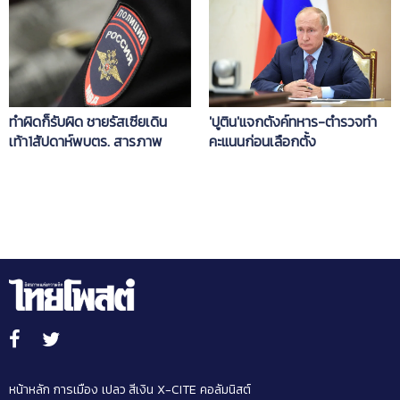
ทำผิดก็รับผิด ชายรัสเซียเดิน
'ปูติน'แจกตังค์ทหาร-ตำรวจทำ
เท้า1สัปดาห์พบตร. สารภาพ
คะแนนก่อนเลือกตั้ง
ฆ่า3ศพ
หน้าหลัก
การเมือง
เปลว สีเงิน
X-CITE
คอลัมนิสต์