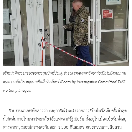
เจ้าหน้าที่ตรวจสอบรอยกระสุนปืนที่ประตูเข้าอาคารของมหาวิทยาลัยเปียร์มฝั่งถนนเกน
เคลยา หลังเกิดเหตุกราดยิงเมื่อวันจันทร์ (Photo by Investigative Committee\TASS
via Getty Images)
รายงานเอเอฟพีกล่าวว่า เหตุการณ์รุนแรงจากอาวุธปืนในรัสเซียครั้งล่าสุด
นี้เกิดขึ้นภายในมหาวิทยาลัยวิจัยแห่งชาติรัฐเปียร์ม ตั้งอยู่ในเมืองเปียร์มซึ่งอยู่
ห่างจากกรุงมอสโกทางตะวันออก 1,300 กิโลเมตร คณะกรรมการสืบสวน