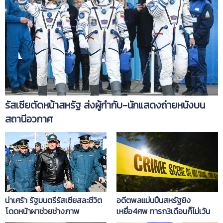
รัสเซียตัดหน้าสหรัฐ ส่งผู้กำกับ-นักแสดงถ่ายหนังบน
สถานีอวกาศ
น่าเศร้า รัฐมนตรีรัสเซียสละชีวิต
อดีตพลแม่นปืนสหรัฐยิง
โดดหน้าผาช่วยช่างภาพ
เหยื่อ4ศพ ทารก3เดือนก็ไม่เว้น