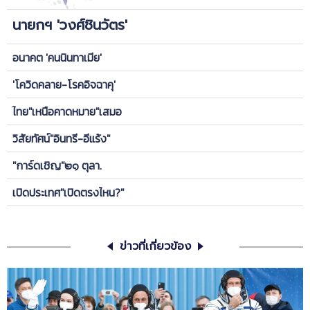
นายกฯ 'วงศ์ชินวัตร'
อนาคต 'คนนินทาเมีย'
'โควิดคลาย-โรคอิจฉาคุ'
ไทย"เหนือคาดหมาย"เสมอ
วิสัยทัศน์"อินทรี-อีแร้ง"
"การ์ดเชิญ"๒๑ ตุลา.
เปิดประเทศ"เปิดตรงไหน?"
ข่าวที่เกี่ยวข้อง