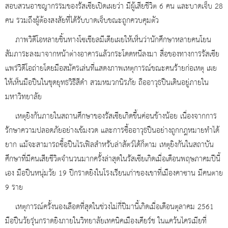
สอบสวนอาชญากรรมของรัสเซียเปิดเผยว่า มีผู้เสียชีวิต 6 คน และบาดเจ็บ 28
คน รวมถึงผู้ต้องสงสัยที่ได้รับบาดเจ็บขณะถูกควบคุมตัว
ภาพวิดีโอหลายชิ้นทางโซเชียลมีเดียเผยให้เห็นว่านักศึกษาหลายคนโยน
สัมภาระลงมาจากหน้าต่างอาคารแล้วกระโดดหนีลงมา สื่อของทางการรัสเซีย
แพร่วิดีโอถ่ายโดยมือสมัครเล่นที่แสดงภาพเหตุการณ์ขณะคนร้ายก่อเหตุ เผย
ให้เห็นมือปืนในชุดยุทธวิธีสีดำ สวมหมวกนิรภัย ถืออาวุธปืนเดินอยู่ภายใน
มหาวิทยาลัย
เหตุยิงกันภายในสถานศึกษาของรัสเซียเกิดขึ้นค่อนข้างน้อย เนื่องจากการ
รักษาความปลอดภัยอย่างเข้มงวด และการซื้ออาวุธปืนอย่างถูกกฎหมายทำได้
ยาก แม้จะสามารถซื้อปืนไรเฟิลสำหรับล่าสัตว์ได้ก็ตาม เหตุยิงกันในสถาบัน
ศึกษาที่มีคนเสียชีวิตจำนวนมากครั้งล่าสุดในรัสเซียเกิดเมื่อเดือนพฤษภาคมปีนี้
เอง มือปืนหนุ่มวัย 19 ปีกราดยิงในโรงเรียนเก่าของเขาที่เมืองคาซาน มีคนตาย
9 ราย
เหตุการณ์ครั้งนองเลือดที่สุดในช่วงไม่กี่ปีมานี้เกิดเมื่อเดือนตุลาคม 2561
มือปืนวัยรุ่นกราดยิงภายในวิทยาลัยเทคนิคเมืองเคียร์ช ในแคว้นไครเมียที่