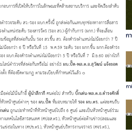
การที่เปิดให้บริการในลักษณะที่คล้ายสถานบริการ และจัดเรียงลำดับ
ำรวจระดับ สว.-รอง ผบก.ครั้งนี้ ถูกส่งต่อกันแทบทุกช่องทางการสื่อสาร
ำแหน่งระดับ รองสารวัตร (รอง สว.)-ผู้กำกับการ (ผกก.) ที่จะเลื่อน
กา
้อมูลที่ส่งต่อกันนั้น รอง สว.ขึ้น สว. ต้องดำรงตำแหน่งไม่น้อยกว่า 7 ปี
ไม่น้อยกว่า 6 ปี หรือวันที่ 15 พ.ค.59 ระดับ รอง ผกก.ขึ้น ผกก.ต้องดำรง
รอง ผบก.ต้องดำรงตำแหน่งไม่น้อยกว่า 5 ปี หรือวันที่ 7 มิ.ย.60 อย่างไรก็
ผบ.ปั๊ด-พล.ต.อ.สุวัฒน์ แจ้งยอด
ไลน์ตำรวจที่ส่งต่อกันหรือไม่ อย่างไร
ตั้ง ที่ต้องยึดตามกฎ ตามระเบียบที่กำหนดไว้แล้ว ๐
กาก
ผู้นำสีกากี
บิ๊กเด่น-พล.ต.อ.ดํารงศักดิ์
ือต่อไม้นั่งเก้าอี้
คนต่อไป สำหรับ
ผบ.ปั๊ด
รอง ผบ.ตร.
ัวหน้าศูนย์ต่างๆ ของ
ที่มอบหมายให้
แต่ละคนรับ
๊กเด่น
ถูกแปะทำหน้าที่หัวหน้าศูนย์ไปถึง 6 ศูนย์ และเป็นหัวหน้าศูนย์ร่วม
างเทคโนโลยีสารสนเทศ (ศปอส.ตร.), หัวหน้าศูนย์ต่อต้านข่าวปลอมและ
รแข่งรถในทาง (ศปข.ตร.), หัวหน้าศูนย์บริหารงานจราจร (ศจร.ตร.),