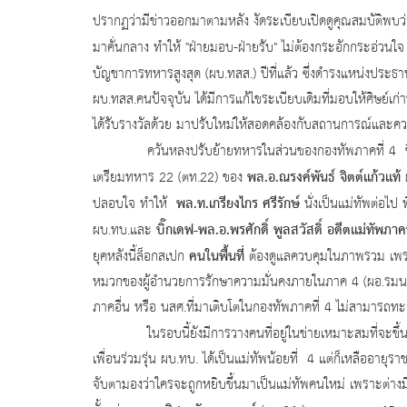
ปรากฏว่ามีข่าวออกมาตามหลัง งัดระเบียบเปิดดูคุณสมบัติพบว่าไม
มาคั่นกลาง ทำให้ "ฝ่ายมอบ-ฝ่ายรับ" ไม่ต้องกระอักกระอ่วนใจ
บัญชาการทหารสูงสุด (ผบ.ทสส.) ปีที่แล้ว ซึ่งดำรงแหน่งป
ผบ.ทสส.คนปัจจุบัน ได้มีการแก้ไขระเบียบเดิมที่มอบให้ศิษย์เก
ได้รับรางวัลด้วย มาปรับใหม่ให้สอดคล้องกับสถานการณ์และความ
ควันหลงปรับย้ายทหารในส่วนของกองทัพภาคที่ 4 ช
พล.อ.ณรงค์พันธ์ จิตต์แก้วแท้
เตรียมทหาร 22 (ตท.22) ของ
ผ
พล.ท.เกรียงไกร ศรีรักษ์
ปลอบใจ ทำให้
นั่งเป็นแม่ทัพต่อไป 
บิ๊กเดฟ-พล.อ.พรศักดิ์ พูลสวัสดิ์ อดีตแม่ทัพภาค
ผบ.ทบ.และ
คนในพื้นที่
ยุคหลังนี้ล็อกสเปก
ต้องดูแลควบคุมในภาพรวม เพราะ
หมวกของผู้อำนวยการรักษาความมั่นคงภายในภาค 4 (ผอ.รมน.
ภาคอื่น หรือ นสศ.ที่มาเติบโตในกองทัพภาคที่ 4 ไม่สามารถทะลุขึ้
ในรอบนี้ยังมีการวางคนที่อยู่ในข่ายเหมาะสมที่จะขึ้น
เพื่อนร่วมรุ่น ผบ.ทบ. ได้เป็นแม่ทัพน้อยที่ 4 แต่ก็เหลืออาย
จับตามองว่าใครจะถูกหยิบขึ้นมาเป็นแม่ทัพคนใหม่ เพราะต่างมีอ