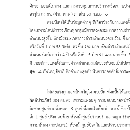
จักรยานยนต์ในทาง และการควบคุมสถานบริการหรือสถานประกอบ
อาวุโส ส่ง ตร. (ผ่าน สกพ.) ภายใน 30 ก.ย.64 ๐
ตอนนี้เลยได้เห็นข้อมูลต่างๆ ที่เกี่ยวข้องกับการแต่งตั้งต
โดยเฉพาะไลน์ตำรวจเกือบทุกกลุ่มมีการส่งต่อระยะเวลาการดำรงต
ตำแหน่งสูงขึ้น ต้องมีระยะเวลาการดำรงตำแหน่งครบถ้วน ซึ่งตามข
หรือวันที่ 1 ก.พ.58 ระดับ สว.ขึ้น รอง ผกก. ต้องดำรงตำแหน่ง
ตำแหน่งไม่น้อยกว่า 4 ปี หรือวันที่ 15 มี.ค.61 และ ผกก.ขึ้น 
ดี เกณฑ์การแต่งตั้งในการดำรงตำแหน่งแต่ละระดับจะเป็นไปตาม
สุข
แม่ทัพใหญ่สีกากี คือคำตอบสุดท้ายในการออกคำสั่งการแต่ง
ผบ.ปั๊ด
ไม่เสียแรงถูกมองเป็นขวัญใจ
ที่จะปั้นให้แตะม
กิตติประภัสร์
รอง ผบ.ตร. เพราะแพลมๆ การมอบหมายหน้าที่ห
บิ
ผิดชอบศูนย์จากทั้งหมด 19 ศูนย์ ซึ่งจะเริ่มตั้งแต่1 ต.ค.นี้ ชื่อ
อีก 1 ศูนย์ ประกอบด้วย หัวหน้าศูนย์ปราบปรามอาชญากรรมท
ความมั่นคง (ศตปค.ตร.), หัวหน้าศูนย์ป้องกันและปราบปรามกา