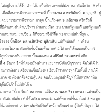
่อยู่ในข่ายได้รับ เรียกได้ว่าเป็นจังหวะพอดีที่มีสถานการณ์โควิด-19 เข้า
บิ๊กกบ-พล.อ.พรพิพัฒน์ เบญญศรี
 เมื่อเลื่อนการพิจารณาจากช่วงที่
ผู้
บิ๊กแก้ว-พล.อ.เฉลิมพล ศรีสวัสดิ์
ระธานคณะกรรมการพิจารณา มายุค
่าที่มีตำแหน่งในฝ่ายบริหาร ฝ่ายการเมือง เช่น นายกรัฐมนตรี และรัฐมนตรี
เหมาะสม รายชื่อ 2 ปีที่ออกมาจึงไร้ชื่อ ร.อ.ธรรมนัสในที่สุด ๐
บิ๊กป๊อด-พล.ท.สิทธิพร
มุสิกะสิน
ื่อของ
แม่ทัพน้อยที่ 4 เพื่อน
บ.ทบ.ไม่สามารถขยับขึ้นนั่งแม่ทัพภาคที่ 4 ได้ แต่ก็ได้พลเอกเป็นการ
บิ๊กแดง-พล.อ.อภิรัชต์ คงสมพงษ์
พิสูจน์ว่าแรงดันเก่าจาก
อดีต
ที่
4
ดับไฟใต้
ยังแรง อีกทั้งโครงสร้างอำนาจและการบังคับบัญชาการ
ใน
การต่อสายเครือข่ายเชื่อมโยงพลเรือนข้าราชการทุกสีในพื้นที่ ภายใต้
ภาค 4) ต้องอาศัยความคุ้นเคย จนเป็นเหตุผลสำคัญทำให้ทหารจากทัพ
นนั่งเก้าอี้แม่ทัพได้ ๐
พล.ต.ธิรา แดหวา
มาแทน “บิ๊กเกรียง” หลายคน แม้ในส่วน
แม้จะเป็น
ุราชการเพียงปีเดียว ทำให้ในระนาบของรองแม่ทัพภาคที่ขึ้นมาใหม่ 3 คน ถูก
ีเวนต์ออกข่าวประชาสัมพันธ์กันทั่วหน้า พร้อมเข้าตาผู้บังคับบัญชา ไล่