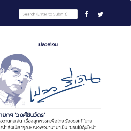
เปลวสีเงิน
ายกฯ 'วงศ์ชินวัตร'
ื่อวานคุยเล่น เรื่องลูกพรรคเพื่อไทย ร้องขอให้ "นาย
หญ่" ส่งเมีย "คุณหญิงพจมาน" มาเป็น "ขอนไม้ดุ้นใหม่"