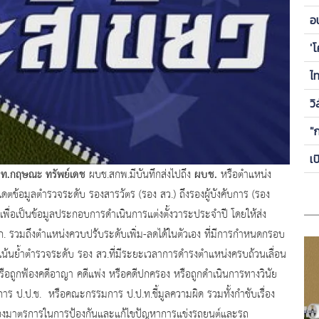
ข
อ
ซี
'
ไ
วิ
"
เ
ต.ท.กฤษณะ ทรัพย์เดช
ผบช.
ผบช.สกพ.มีบันทึกส่งไปถึง
หรือตำแหน่ง
ปเดตข้อมูลตำรวจระดับ รองสารวัตร (รอง สว.) ถึงรองผู้บังคับการ (รอง
เพื่อเป็นข้อมูลประกอบการดำเนินการแต่งตั้งวาระประจำปี โดยให้ส่ง
. รวมถึงตำแหน่งควบปรับระดับเพิ่ม-ลดได้ในตัวเอง ที่มีการกำหนดกรอบ
น้นย้ำตำรวจระดับ รอง สว.ที่มีระยะเวลาการดำรงตำแหน่งครบถ้วนเลื่อน
หรือถูกฟ้องคดีอาญา คดีแพ่ง หรือคดีปกครอง หรือถูกดำเนินการทางวินัย
าร ป.ป.ช. หรือคณะกรรมการ ป.ป.ท.ชี้มูลความผิด รวมทั้งกำชับเรื่อง
สช.เรื่องมาตรการในการป้องกันและแก้ไขปัญหาการแข่งรถยนต์และรถ