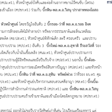
กาก
 (ศปม.ตร.), หัวหน้าศูนย์บังคับและต่อต้านอากาศยานไร้คนขับ (โดรน)
บิ๊กหิน-พล.ต.อ.วิสนุ ปราสาททองโอสถ
เข้าเมือง (ศปชก.ตร.) ร่วมกับ
หัวหน้าศูนย์
บิ๊กรอย-ว่าที่ พล.ต.อ.รอย อิงค
่
โดยขวัญใจอันดับ 2
บปรามการลักลอบตัดไม้ทำลายป่า ทรัพยากรธรรมชาติและสิ่งแวดล้อม
ติด (ศอ.ปส.ตร.), หัวหน้าศูนย์พิทักษ์เด็ก สตรี ครอบครัว และปราบ
บิ๊กใหม่-พล.ต.อ.สุชาติ ธีระสวัสดิ์
กันปราบปราม (ศปป.ตร.) อันดับ 3
รอง
ดเกี่ยวกับน้ำมันเชื้อเพลิง (ศนม.ตร.), หัวหน้าศูนย์ปราบปรามการ
บิ๊กต้อย-
ราบปรามผู้มีอิทธิพลและมือปืนรับจ้าง (ศปอร.ตร.) นอกนั้น
น้าศูนย์ปราบปรามการละเมิดทรัพย์สินทางปัญญา (ศปลป.ตร.) และหัวหน้า
บิ๊กทิน-ว่าที่ พล.ต.อ.สุทิน ทรัพย์พ่วง
บบ (ศปน.ตร.)
ว่าที่รอง ผบ.ตร. คุม
บิ๊กเบิ้ม-
ปปง.ตร.) และหัวหน้าศูนย์บริหารงานสอบสวนคดีอาญา (ศส.ตร.)
บิ๊กหิน-พล.ต.อ.วิสนุ
์ปฏิบัติการสำนักงานตำรวจแห่งชาติ (ศปก.ตร.) และ
้าศูนย์ปราบปรามคนร้ายข้ามชาติและเข้าเมืองโดยผิดกฎหมาย (ศปชก.ตร.)
กรณ์ ออกตัวไม่ขอรับรางวัลศิษย์เก่าดีเด่น โรงเรียนเตรียมทหาร แต่