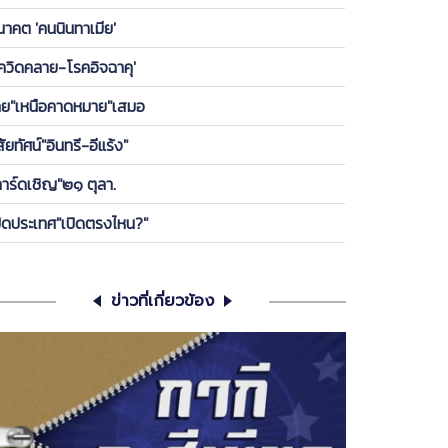
องพรรค ให้ลูกกบ-ลูกเขียดในพรรคได้เกาะ วันนี้ ขอคุย
นาคต 'คนนินทาเมีย'
เครียดซักนิด
โควิดคลาย-โรคอิจฉาคุ'
ทย"เหนือคาดหมาย"เสมอ
สัยทัศน์"อินทรี-อีแร้ง"
การ์ดเชิญ"๒๑ ตุลา.
ปิดประเทศ"เปิดตรงไหน?"
ข่าวที่เกี่ยวข้อง