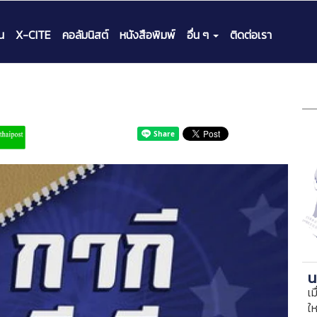
น
X-CITE
คอลัมนิสต์
หนังสือพิมพ์
อื่น ๆ
ติดต่อเรา
น
เม
ใ