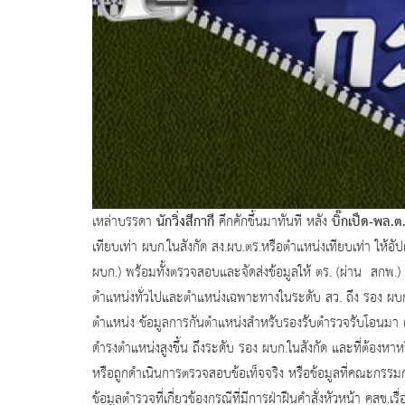
นักวิ่งสีกากี
บิ๊กเป็ด-พล.
เหล่าบรรดา
คึกคักขึ้นมาทันที หลัง
เทียบเท่า ผบก.ในสังกัด สง.ผบ.ตร.หรือตำแหน่งเทียบเท่า ให้อั
ผบก.) พร้อมทั้งตรวจสอบและจัดส่งข้อมูลให้ ตร. (ผ่าน สกพ.) 
ตำแหน่งทั่วไปและตำแหน่งเฉพาะทางในระดับ สว. ถึง รอง ผบก
ตำแหน่ง ข้อมูลการกันตำแหน่งสำหรับรองรับตำรวจรับโอนมา เ
ดำรงตำแหน่งสูงขึ้น ถึงระดับ รอง ผบก.ในสังกัด และที่ต้องหา
หรือถูกดำเนินการตรวจสอบข้อเท็จจริง หรือข้อมูลที่คณะกรรมก
ข้อมูลตำรวจที่เกี่ยวข้องกรณีที่มีการฝ่าฝืนคำสั่งหัวหน้า ค