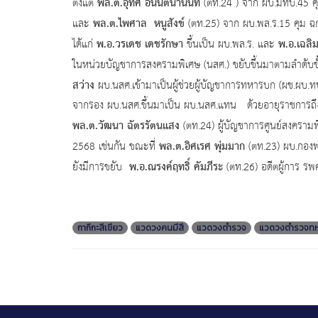
พล.ต.อุทิศ อนันตนานนท์
ตั้งแต่
(ตท.24 ) จาก ผบ.มทบ.45 ค
พล.ต.ไพศาล หนูสังข์
และ
(ตท.25) จาก ผบ.พล.ร.15 คุม ฉก.
พ.อ.วรเดช เดชรักษา
พ.อ.เฉลิ
ได้แก่
ขึ้นเป็น ผบ.พล.ร. และ
ในหน่วยบัญชาการสงครามพิเศษ (นสศ.) ขยับขึ้นมาตามลำดั
สว่าง
ผบ.นสศ.เข้ามาเป็นผู้ช่วยผู้บัญชาการทหารบก (ผช.ผบ.ท
จากรอง ผบ.นสศ.ขึ้นมาเป็น ผบ.นสศ.แทน ด้วยอายุราชการถึงปี
พล.ต.วัฒนา ฉัตรรัตนแสง
(ตท.24) ผู้บัญชาการศูนย์สงครามพิ
พล.ต.อิศเรศ พุ่มมาก
2568 เช่นกัน ขณะที่
(ตท.23) ผบ.กองพล
พ.อ.ณรงค์ฤทธิ์ คัมภีระ
ยังมีการขยับ
(ตท.26) อดีตผู้การ รพ
กากีกะสีเขียว
แวดวงคนมีสี
แวดวงตำรวจ
แวดวงตำรวจท