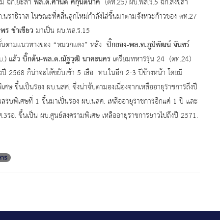
พล.ต.ศานติ ศกุนตนาค
ุม ฉก.ยะลา
(ตท.25) ผบ.พล.ร.5 ฉก.สงขลา
นราธิวาส ในขณะที่คลื่นลูกใหม่กำลังไล่ขึ้นมาตามจังหวะก้าวของ ตท.27
มพร ขำเขียว
มาเป็น ผบ.พล.ร.15
บิ๊กยอง-พล.ท.ภูมิพัฒน์ จันทร์
บขั้นตามแนวทางของ “หมวกแดง” หลัง
บิ๊กต้น-พล.ต.ณัฐวุฒิ นาคะนคร
บ.) แล้ว
เตรียมทหารรุ่น
24 (ตท.24)
 2568 ก็น่าจะได้ขยับเข้า 5 เสือ ทบ.ในอีก 2-3 ปีข้างหน้า โดยมี
เศษ ขึ้นเป็นรอง ผบ.นสศ. ซึ่งน่าจับตามองเนื่องจากเหลืออายุราชการถึงปี
รบพิเศษที่ 1 ขึ้นมาเป็นรอง ผบ.นสศ. เหลืออายุราชการอีกแค่ 1 ปี และ
ศ.3รอ. ขึ้นเป็น ผบ.ศูนย์สงครามพิเศษ เหลืออายุราชการยาวไปถึงปี 2571.
หาร