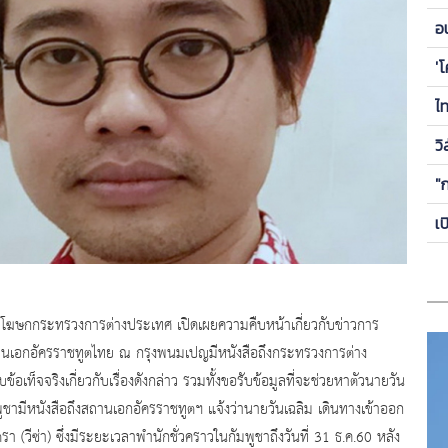
ข
อ
ซี
'
ไ
วิ
"
เ
ละโฆษกกระทรวงการต่างประเทศ เปิดเผยความคืบหน้าเกี่ยวกับข่าวการ
ี่สถานเอกอัครราชทูตไทย ณ กรุงพนมเปญมีหนังสือถึงกระทรวงการต่าง
อเท็จจริงเกี่ยวกับเรื่องดังกล่าว รวมทั้งขอรับข้อมูลที่จะช่วยหาตัวนายวัน
ูชามีหนังสือถึงสถานเอกอัครราชทูตฯ แจ้งว่านายวันเฉลิม เดินทางเข้าออก
วีซ่า) ซึ่งมีระยะเวลาพำนักชั่วคราวในกัมพูชาถึงวันที่ 31 ธ.ค.60 หลัง