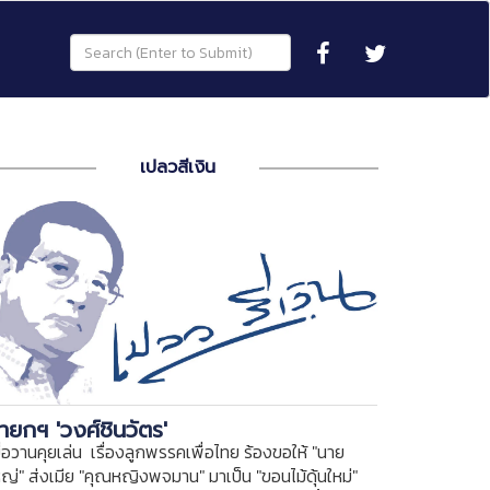
เปลวสีเงิน
ายกฯ 'วงศ์ชินวัตร'
ื่อวานคุยเล่น เรื่องลูกพรรคเพื่อไทย ร้องขอให้ "นาย
หญ่" ส่งเมีย "คุณหญิงพจมาน" มาเป็น "ขอนไม้ดุ้นใหม่"