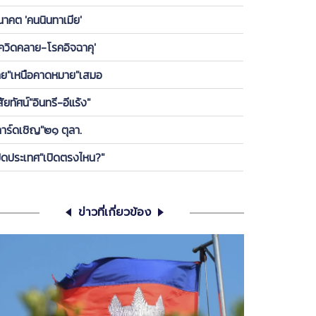
องพรรค ให้ลูกกบ-ลูกเขียดในพรรคได้เกาะ วันนี้ ขอคุย
นาคต 'คนนินทาเมีย'
เครียดซักนิด
โควิดคลาย-โรคอิจฉาคุ'
ทย"เหนือคาดหมาย"เสมอ
สัยทัศน์"อินทรี-อีแร้ง"
การ์ดเชิญ"๒๑ ตุลา.
ปิดประเทศ"เปิดตรงไหน?"
ข่าวที่เกี่ยวข้อง