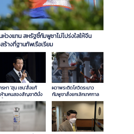
็นห่วงแทน สหรัฐชี้กัมพูชาไม่โปร่งใสให้จีน
อสร้างที่ฐานทัพเรือเรียม
รหา 'ฮุน เซน'สั่งแก้
ผวาพระติดโควิดระนาว
.ห้ามคนสองสัญชาตินั่ง
กัมพูชาสั่งยกเลิกเทศกาล
าอี้นายกฯ
เซ่นไหว้บรรพบุรุษ