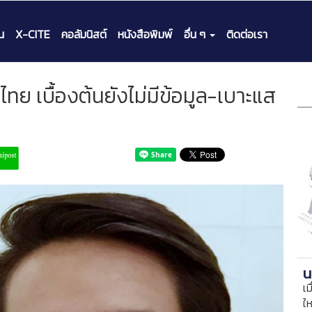
น
X-CITE
คอลัมนิสต์
หนังสือพิมพ์
อื่น ๆ
ติดต่อเรา
ย เบื้องต้นยังไม่มีข้อมูล-เบาะแส
น
เม
ใ