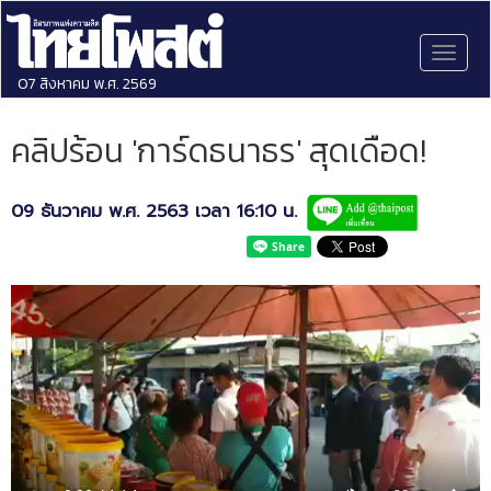
Toggl
naviga
07 สิงหาคม พ.ศ. 2569
คลิปร้อน 'การ์ดธนาธร' สุดเดือด!
09 ธันวาคม พ.ศ. 2563 เวลา 16:10 น.