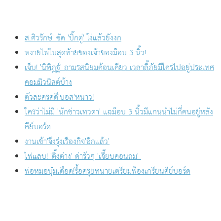
ส.ศิวรักษ์' ซัด 'บิ๊กตู่' โง่แล้วยังงก
หงายไพ่ใบสุดท้ายของเจ้าของม็อบ 3 นิ้ว!
เจ็บ! 'นิพิฏฐ์' ถามรสนิยมค้อนเคียว เวลาลี้ภัยมีใครไปอยู่ประเทศ
คอมมิวนิสต์บ้าง
ตัวละครคดี'บอส'หนาว!
ใครว่าไม่มี 'นักข่าวเทวดา' แฉม็อบ 3 นิ้วมีแกนนำไม่กี่คนอยู่หลัง
คีย์บอร์ด
งานเข้า'จึงรุ่งเรืองกิจ'อีกแล้ว'
ไฟแลบ! 'ติ๊งต่าง' ด่ารัวๆ 'เจี๊ยบคอนถม'
พ่อหมอบุ๋มเดือด!รื้อครุยทนายเตรียมฟ้องเกรียนคีย์บอร์ด