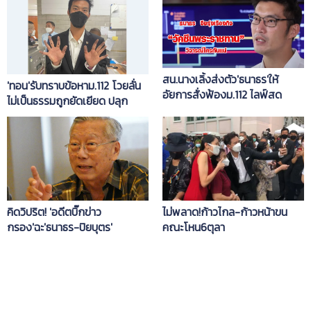
สน.นางเลิ้งส่งตัว'ธนาธร'ให้
'ทอน'รับทราบข้อหาม.112 โวยลั่น
อัยการสั่งฟ้องม.112 ไลฟ์สด
ไม่เป็นธรรมถูกยัดเยียด ปลุก
วัคซีนพาดพิงสถาบัน
สังคมช่วยปกป้อง
คิดวิปริต! 'อดีตบิ๊กข่าว
ไม่พลาด!ก้าวไกล-ก้าวหน้าขน
กรอง'ฉะ'ธนาธร-ปิยบุตร'
คณะโหน6ตุลา