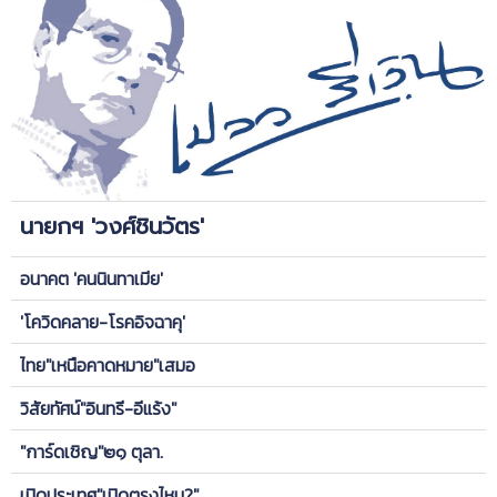
นายกฯ 'วงศ์ชินวัตร'
อนาคต 'คนนินทาเมีย'
'โควิดคลาย-โรคอิจฉาคุ'
ไทย"เหนือคาดหมาย"เสมอ
วิสัยทัศน์"อินทรี-อีแร้ง"
"การ์ดเชิญ"๒๑ ตุลา.
เปิดประเทศ"เปิดตรงไหน?"