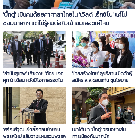
'บิ๊กตู่' เมินคนด้อยค่าศาลาไทยใน 'เวิลด์ เอ็กซ์โป' แค่ไม่
ชอบนายกฯ แต่ไม่รู้คนต่อคิวเข้าชมเยอะแค่ไหน
'กำนันสุเทพ' เสียดาย 'ต้อย' เจอ
'ไทยสร้างไทย' ลุยอีสานเปิดตัวผู้
คุก 8 เดือน หวังมีโอกาสรอดใน
สมัคร ส.ส.ขอนแก่น ชูนโยบาย
ชั้นศาลฎีกา
บำนาญประชาชน 3,000 บาท
'ศรัณย์วุฒิ' ยังกั๊กตอบย้ายซบ
เบาได้เบา 'บิ๊กตู่' วอนอย่าเล่น
พรรคใหม่ แย้มวางแผนรวมพรรค
การเมืองกันมากนัก