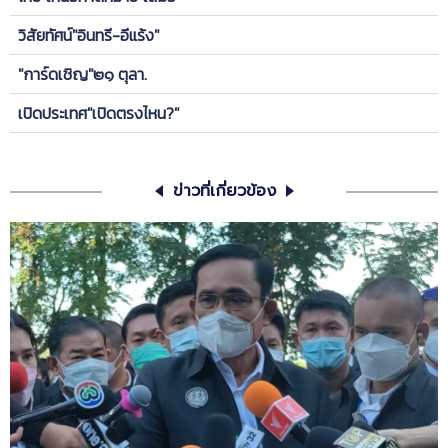
วิสัยทัศน์"อินทรี-อีแร้ง"
"การ์ดเชิญ"๒๑ ตุลา.
เปิดประเทศ"เปิดตรงไหน?"
ข่าวที่เกี่ยวข้อง