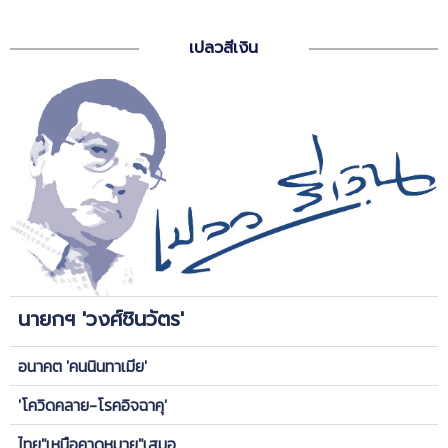
เปลวสีเงิน
นายกฯ 'วงศ์ชินวัตร'
อนาคต 'คนนินทาเมีย'
'โควิดคลาย-โรคอิจฉาคุ'
ไทย"เหนือคาดหมาย"เสมอ