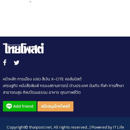
เล็กสู้ศึกเลือกตั้ง
หน้าหลัก
การเมือง
เปลว สีเงิน
X-CITE
คอลัมนิสต์
เศรษฐกิจ
หนังสือพิมพ์
กรองสถานการณ์
ต่างประเทศ
บันเทิง
กีฬา
การศึกษา
สาธารณสุข
ศิลปวัฒนธรรม
อาหาร
คุณภาพชีวิต
สนับสนุนไทยโพสต์
Copyright© thaipost.net, All rights reserved., | Powered by
IT Life