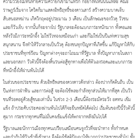
ความวัวยังไม่ทันหายความควายก็เข้ามาแทรก ก็อย่างที่เห็นนั่นแหละ คณะ
ราษฎร์เริ่มจาง โควิดก็มาแสดงอิทธิฤทธิ์ของดาวเสาร์ สร้างความบาดเจ็บ
สับสนอลหม่าน เกิดวิกฤตอยู่ประมาณ 3 เดือน เป็นลักษณะของวัวดุ วัวชน
และก็วัวเจ็บ จากนั้นก็จะจางไป รัฐบาลจะต้องแบกภาระหนักมาก ทั้งคอและ
หลังวัวมีภาระหนักอึ้ง ไม่ใช่วัวทองเหมือนเก่า และก็ไม่ใช่เป็นปีแห่งความสุข
สนุกสนาน จึงทำให้วัวกลายเป็นวัวดุ ต้องชนทุกปัญหาที่เกิดขึ้น แก้ปัญหาให้กับ
ประชาชนที่ทุกข์ร้อน ปัญหาต่างๆจะถาโถมมาที่รัฐบาล ทั้งปัญหาภายในสภา
และนอกสภา วัวตัวนี้จึงต้องดิ้นรนต่อสู้ทุกทางเพื่อให้ตัวเองรอดและแบกภาระ
ที่หนักอึ้งให้ผ่านพ้นไปได้
ในส่วนของประชาชน ด้วยอิทธิพลของดวงดาวดังกล่าว ต้องปากกัดตีนถีบ เป็น
ปีแห่งการฝ่าฟัน และการต่อสู้ จะต้องใช้พละกำลังทุกส่วนให้มากที่สุด เป็นวัว
ชนที่รอดอยู่ด้วยสู้ชนะเท่านั้น ในช่วง 2-3 เดือนนี้ต้องระมัดระวัง อดทน เข้ม
แข็ง ถ้าประคับประคองผ่านพ้นไปได้ก็จะยืนหยัดได้ต่อไป เริ่มต้นของปีนี้วัวตัวนี้
ดุมาก กระชากทุกคนที่ไม่มั่นคงเข้มแข็งให้ตกจากหลังมันไปได้
รัฐบาลและนักการเมืองทุกคนเปรียบเสมือนคนจูงวัวที่จะนำทาง ทั้งกำหนด
และกำกับให้วัวเข้าที่เข้าทาง จึงต้องใช้สติปัญญาให้มากกว่าประชาชนทั่วไป ทั้ง