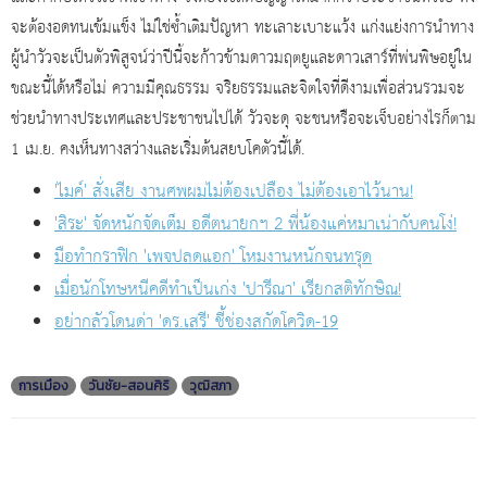
จะต้องอดทนเข้มแข็ง ไม่ใช่ซ้ำเติมปัญหา ทะเลาะเบาะแว้ง แก่งแย่งการนำทาง
ผู้นำวัวจะเป็นตัวพิสูจน์ว่าปีนี้จะก้าวข้ามดาวมฤตยูและดาวเสาร์ที่พ่นพิษอยู่ใน
ขณะนี้ได้หรือไม่ ความมีคุณธรรม จริยธรรมและจิตใจที่ดีงามเพื่อส่วนรวมจะ
ช่วยนำทางประเทศและประชาชนไปได้ วัวจะดุ จะชนหรือจะเจ็บอย่างไรก็ตาม
1 เม.ย. คงเห็นทางสว่างและเริ่มต้นสยบโคตัวนี้ได้.
'ไมค์' สั่งเสีย งานศพผมไม่ต้องเปลือง ไม่ต้องเอาไว้นาน!
'สิระ' จัดหนักจัดเต็ม อดีตนายกฯ 2 พี่น้องแค่หมาเน่ากับคนโง่!
มือทำกราฟิก 'เพจปลดแอก' โหมงานหนักจนทรุด
เมื่อนักโทษหนีคดีทำเป็นเก่ง 'ปารีณา' เรียกสติทักษิณ!
อย่ากลัวโดนด่า 'ดร.เสรี' ชี้ช่องสกัดโควิด-19
การเมือง
วันชัย-สอนศิริ
วุฒิสภา