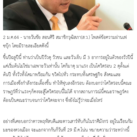
2 ม.ค.64 - นายวันชัย สอนศิริ สมาชิกวุฒิสภา(ส.ว.) โพสต์ข้อความผ่านเฟ
ซบุ๊ก โดยมีรายละเอียดดังนี้
ขึ้นปีฉลูปีนี้ ท่านว่าเป็นปีวัวดุ วัวชน และวัวเจ็บ มี 3 อาการอยู่ในตัวของวัวปีนี้
แค่เริ่มต้นไม่ใช่มาเฉพาะวัวเท่านั้น โคก็มาดุ มาแรง เป็นโควิดรอบ 2 ดุตั้งแต่
ต้นปี ทั้งวัวทั้งโคมาพร้อมกัน ขวิดไปทั่ว กระทบทั้งเศรษฐกิจ สังคมและ
การเมืองซึ่งกำลังกระเตื้องขึ้น ทำให้ฟุบลงอีกรอบ ต้องบอกว่าโควิดรอบนี้คณะ
ราษฎร์ที่ว่าแรงๆก็คงจะสู้โควิดรอบนี้ไม่ได้ จากสถานการณ์นี้คณะราษฎร์คง
ต้องเป็นคณะราบจนกว่าโควิดจะจาง ซึ่งยังไม่รู้ว่าจะเมื่อไหร่
อย่างที่เคยบอกว่าดาวพฤหัสบดีและดาวเสาร์ทับกันในราศีมังกร อยู่ในเรือนกัม
มะของดวงเมือง จะแยกจากกันก็วันที่ 29 มี.ค.โน่น หมายความว่าระหว่างนี้