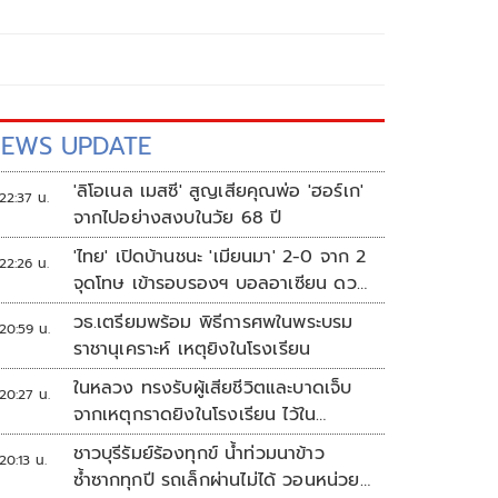
EWS UPDATE
'ลิโอเนล เมสซี' สูญเสียคุณพ่อ 'ฮอร์เก'
22:37 น.
จากไปอย่างสงบในวัย 68 ปี
'ไทย' เปิดบ้านชนะ 'เมียนมา' 2-0 จาก 2
22:26 น.
จุดโทษ เข้ารอบรองฯ บอลอาเซียน ดวล
'สิงคโปร์'
วธ.เตรียมพร้อม พิธีการศพในพระบรม
20:59 น.
ราชานุเคราะห์ เหตุยิงในโรงเรียน
ในหลวง ทรงรับผู้เสียชีวิตและบาดเจ็บ
20:27 น.
จากเหตุกราดยิงในโรงเรียน ไว้ใน
พระบรมราชานุเคราะห์
ชาวบุรีรัมย์ร้องทุกข์ น้ำท่วมนาข้าว
20:13 น.
ซ้ำซากทุกปี รถเล็กผ่านไม่ได้ วอนหน่วย