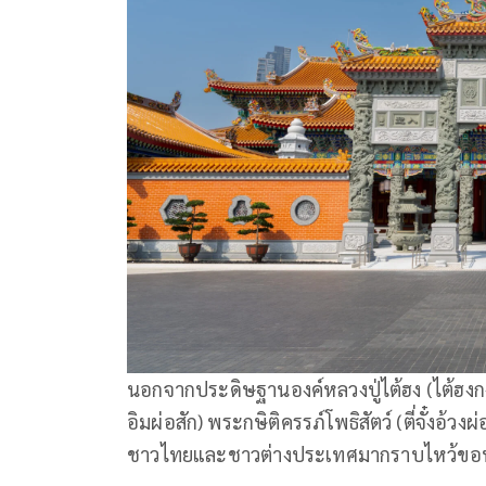
นอกจากประดิษฐานองค์หลวงปู่ไต้ฮง (ไต้ฮงก
อิมผ่อสัก) พระกษิติครรภ์โพธิสัตว์ (ตี่จั๋งอ้ว
ชาวไทยและชาวต่างประเทศมากราบไหว้ขอพร