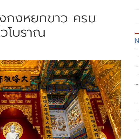
้ฮงกงหยกขาว ครบ
จิ๋วโบราณ
N