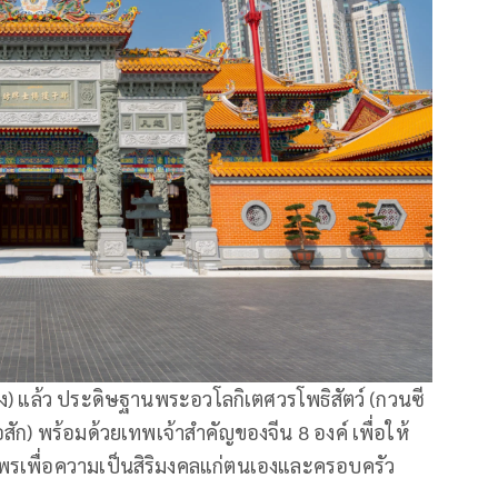
ง) แล้ว ประดิษฐานพระอวโลกิเตศวรโพธิสัตว์ (กวนซี
งผ่อสัก) พร้อมด้วยเทพเจ้าสำคัญของจีน 8 องค์ เพื่อให้
เพื่อความเป็นสิริมงคลแก่ตนเองและครอบครัว