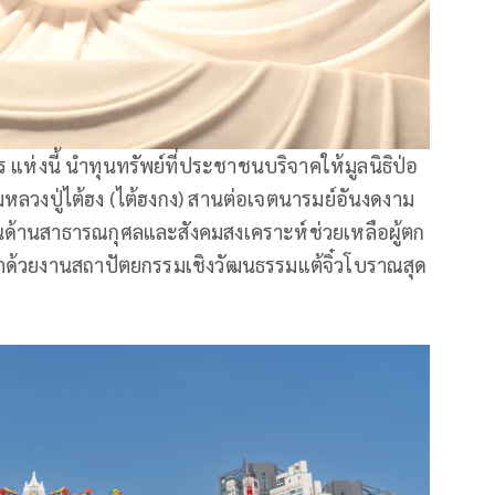
ห่งนี้ นำทุนทรัพย์ที่ประชาชนบริจาคให้มูลนิธิป่อ
หลวงปู่ไต้ฮง (ไต้ฮงกง) สานต่อเจตนารมย์อันงดงาม
านด้านสาธารณกุศลและสังคมสงเคราะห์ช่วยเหลือผู้ตก
าด้วยงานสถาปัตยกรรมเชิงวัฒนธรรมแต้จิ๋วโบราณสุด
ด