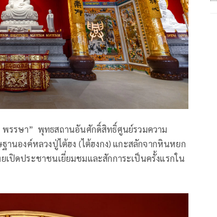
 พรรษา” พุทธสถานอันศักดิ์สิทธิ์ศูนย์รวมความ
ษฐานองค์หลวงปู่ไต้ฮง (ไต้ฮงกง) แกะสลักจากหินหยก
ไทยเปิดประชาชนเยี่ยมชมและสักการะเป็นครั้งแรกใน