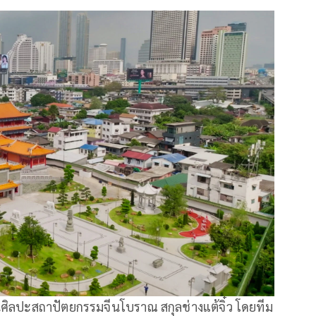
ิลปะสถาปัตยกรรมจีนโบราณ สกุลช่างแต้จิ๋ว โดยทีม