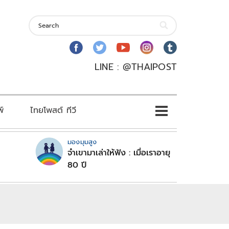
LINE : @THAIPOST
พ์
ไทยโพสต์ ทีวี
มองมุมสูง
จำเขามาเล่าให้ฟัง : เมื่อเราอายุ
80 ปี