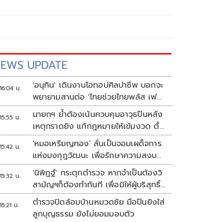
EWS UPDATE
'อนุทิน' เดินงานโอทอปศิลปาชีพ บอกจะ
16:04 น.
พยายามสานต่อ 'ไทยช่วยไทยพลัส เฟส
2'
นายกฯ ย้ำต้องเน้นควบคุมอาวุธปืนหลัง
15:55 น.
เหตุกราดยิง แก้กฎหมายให้เข้มงวด ตั้ง
ด่านตรวจเพิ่ม
'หมอเหรียญทอง' ลั่นเป็นจอมเผด็จการ
15:42 น.
แห่งมงกุฎวัฒนะ เพื่อรักษาความสงบ
ปลอดภัยภายในรพ.
'นิพิฏฐ์' กระตุกตำรวจ หากจำเป็นต้องวิ
15:32 น.
สามัญฯก็ต้องทำทันที เพื่อมิให้ผู้บริสุทธิ์
เสียชีวิตเพิ่ม
ตำรวจปิดล้อมบ้านหมวดชัย มือปืนยิงใส่
15:21 น.
ลูกบุญธรรม ยังไม่ยอมมอบตัว