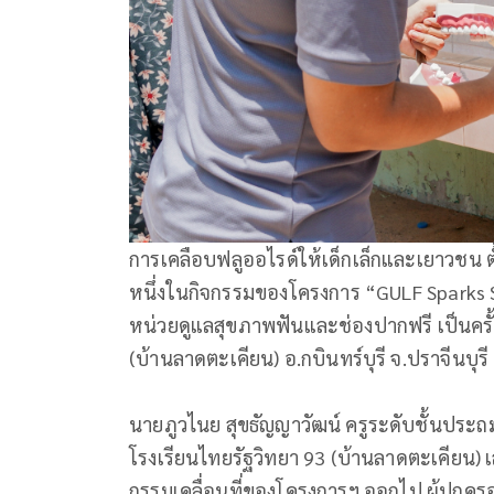
การเคลือบฟลูออไรด์ให้เด็กเล็กและเยาวชน ต
หนึ่งในกิจกรรมของโครงการ “GULF Sparks Sm
หน่วยดูแลสุขภาพฟันและช่องปากฟรี เป็นครั้ง
(บ้านลาดตะเคียน) อ.กบินทร์บุรี จ.ปราจีนบุรี
นายภูวไนย สุขธัญญาวัฒน์ ครูระดับชั้นประถม
โรงเรียนไทยรัฐวิทยา 93 (บ้านลาดตะเคียน) เล
กรรมเคลื่อนที่ของโครงการฯ ออกไป ผู้ปกครอ