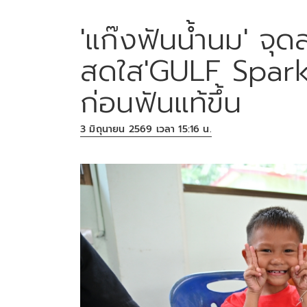
'แก๊งฟันน้ำนม' จุด
สดใส'GULF Sparks
ก่อนฟันแท้ขึ้น
3 มิถุนายน 2569 เวลา 15:16 น.