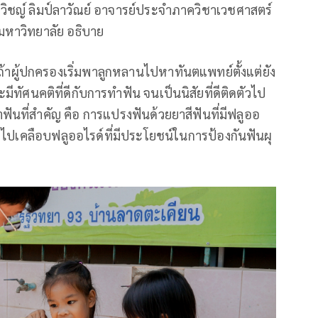
วิชญ์ ลิมป์ลาวัณย์ อาจารย์ประจำภาควิชาเวชศาสตร์
หาวิทยาลัย อธิบาย
ถ้าผู้ปกครองเริ่มพาลูกหลานไปหาทันตแพทย์ตั้งแต่ยัง
มีทัศนคติที่ดีกับการทำฟัน จนเป็นนิสัยที่ดีติดตัวไป
ษาฟันที่สำคัญ คือ การแปรงฟันด้วยยาสีฟันที่มีฟลูออ
ๆ ไปเคลือบฟลูออไรด์ที่มีประโยชน์ในการป้องกันฟันผุ