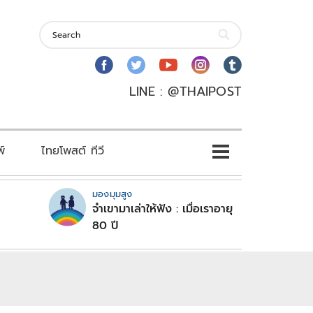
LINE : @THAIPOST
พ์
ไทยโพสต์ ทีวี
มองมุมสูง
จำเขามาเล่าให้ฟัง : เมื่อเราอายุ
80 ปี