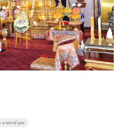
า นวพรรษ์ ยุคล