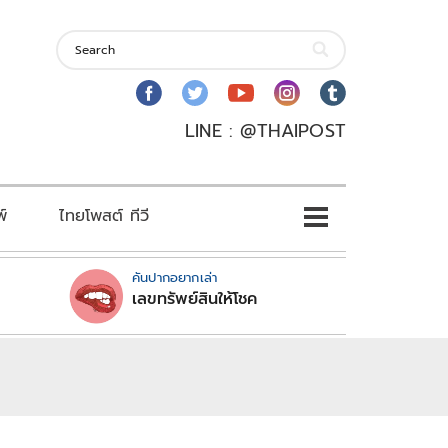
LINE : @THAIPOST
พ์
ไทยโพสต์ ทีวี
คันปากอยากเล่า
เลขทรัพย์สินให้โชค