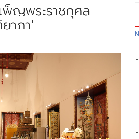
เพ็ญพระราชกุศล
ติยาภา'
N