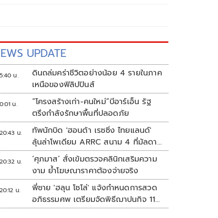
EWS UPDATE
ดินถล่มคร่าชีวิตอย่างน้อย 4 รายในภาค
5:40 น.
เหนือของฟิลิปปินส์
“โครงสร้างเก่า-คนใหม่”บีอาร์เอ็น รัฐ
0:01 น.
ตรึงกำลังรักษาพื้นที่ปลอดภัย
ทัพนักบิด 'ฮอนด้า เรซซิ่ง ไทยแลนด์'
20:43 น.
ลุ้นล่าโพเดียม ARRC สนาม 4 ที่มัลดาลิ
กา
‘ศุภมาส’ สั่งเข้มตรวจคลินิกเสริมความ
20:32 น.
งาม ย้ำโฆษณาราคาต้องจ่ายจริง
พี่ชาย 'ฮลุน โซโล่' แจ้งกำหนดการสวด
20:12 น.
อภิธรรมศพ เตรียมจัดพิธีฌาปนกิจ 11
ส.ค.