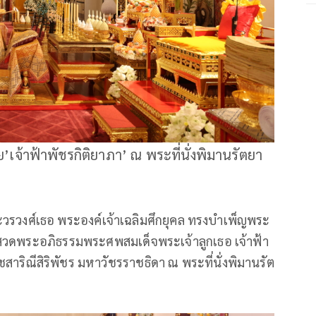
้าฟ้าพัชรกิติยาภา’ ณ พระที่นั่งพิมานรัตยา
ะวรวงศ์เธอ พระองค์เจ้าเฉลิมศึกยุคล ทรงบำเพ็ญพระ
สวดพระอภิธรรมพระศพสมเด็จพระเจ้าลูกเธอ เจ้าฟ้า
าริณีสิริพัชร มหาวัชรราชธิดา ณ พระที่นั่งพิมานรัต