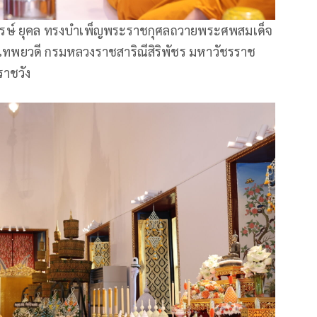
วพรรษ์ ยุคล ทรงบำเพ็ญพระราชกุศลถวายพระศพสมเด็จ
ราเทพยวดี กรมหลวงราชสาริณีสิริพัชร มหาวัชรราช
ราชวัง