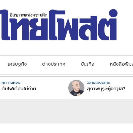
เศรษฐกิจ
ต่างประเทศ
บันเทิง
หนังสือพิม
ผักกาดหอม
วิสามัญบันเทิง
ดับไฟใต้มันไม่ง่าย
สุภาพบุรุษผู้อาวุโส?