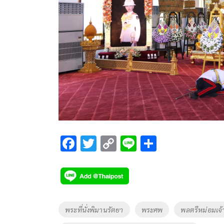
F
T
C
Li
S
ac
wi
o
n
h
e
tt
p
e
ar
b
er
y
e
o
Li
Tags
พระที่นั่งพิมานรัตยา
พระศพ
พลตรีหม่อมเจ้
o
n