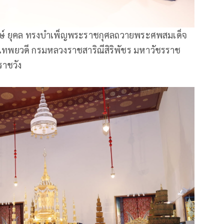
รรษ์ ยุคล ทรงบำเพ็ญพระราชกุศลถวายพระศพสมเด็จ
ราเทพยวดี กรมหลวงราชสาริณีสิริพัชร มหาวัชรราช
ราชวัง