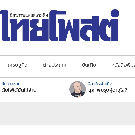
เศรษฐกิจ
ต่างประเทศ
บันเทิง
หนังสือพิม
ผักกาดหอม
วิสามัญบันเทิง
ดับไฟใต้มันไม่ง่าย
สุภาพบุรุษผู้อาวุโส?