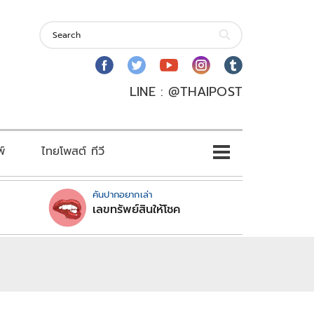
LINE : @THAIPOST
พ์
ไทยโพสต์ ทีวี
คันปากอยากเล่า
เลขทรัพย์สินให้โชค