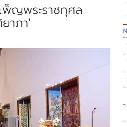
เพ็ญพระราชกุศล
ติยาภา'
N