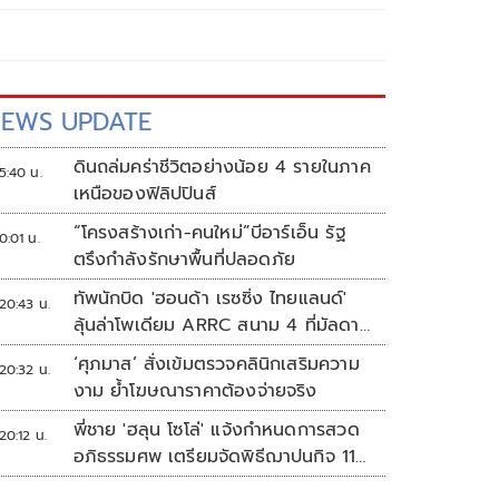
EWS UPDATE
ดินถล่มคร่าชีวิตอย่างน้อย 4 รายในภาค
5:40 น.
เหนือของฟิลิปปินส์
“โครงสร้างเก่า-คนใหม่”บีอาร์เอ็น รัฐ
0:01 น.
ตรึงกำลังรักษาพื้นที่ปลอดภัย
ทัพนักบิด 'ฮอนด้า เรซซิ่ง ไทยแลนด์'
20:43 น.
ลุ้นล่าโพเดียม ARRC สนาม 4 ที่มัลดาลิ
กา
‘ศุภมาส’ สั่งเข้มตรวจคลินิกเสริมความ
20:32 น.
งาม ย้ำโฆษณาราคาต้องจ่ายจริง
พี่ชาย 'ฮลุน โซโล่' แจ้งกำหนดการสวด
20:12 น.
อภิธรรมศพ เตรียมจัดพิธีฌาปนกิจ 11
ส.ค.