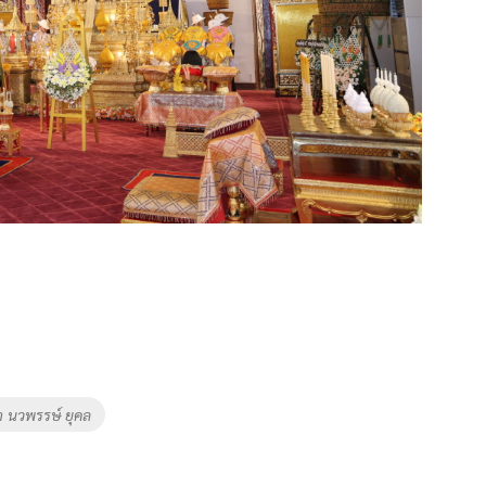
า นวพรรษ์ ยุคล