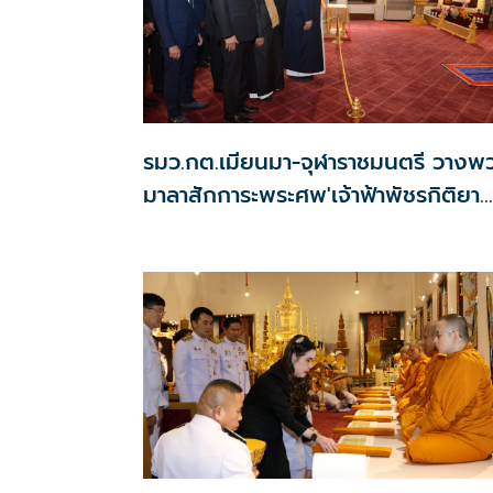
รมว.กต.เมียนมา-จุฬาราชมนตรี วางพ
มาลาสักการะพระศพ'เจ้าฟ้าพัชรกิติยา
ภาฯ'