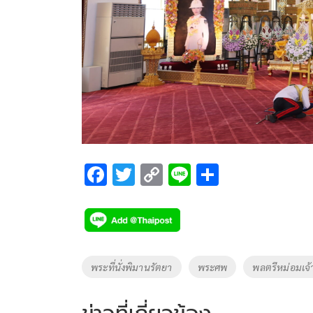
F
T
C
Li
S
ac
wi
o
n
h
e
tt
p
e
ar
b
er
y
e
o
Li
Tags
พระที่นั่งพิมานรัตยา
พระศพ
พลตรีหม่อมเจ้
o
n
k
k