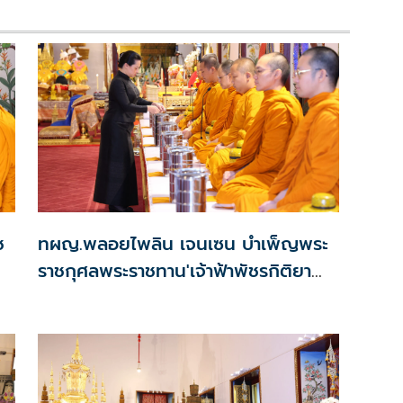
ช
ทผญ.พลอยไพลิน เจนเซน บำเพ็ญพระ
ราชกุศลพระราชทาน'เจ้าฟ้าพัชรกิติยา
ภาฯ'