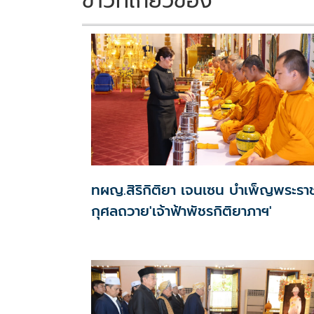
ข่าวที่เกี่ยวข้อง
ทผญ.สิริกิติยา เจนเซน บำเพ็ญพระรา
กุศลถวาย'เจ้าฟ้าพัชรกิติยาภาฯ'