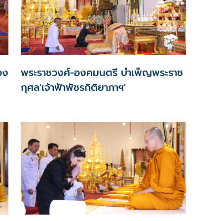
วง
พระราชวงศ์-องคมนตรี บำเพ็ญพระราช
กุศล'เจ้าฟ้าพัชรกิติยาภาฯ'