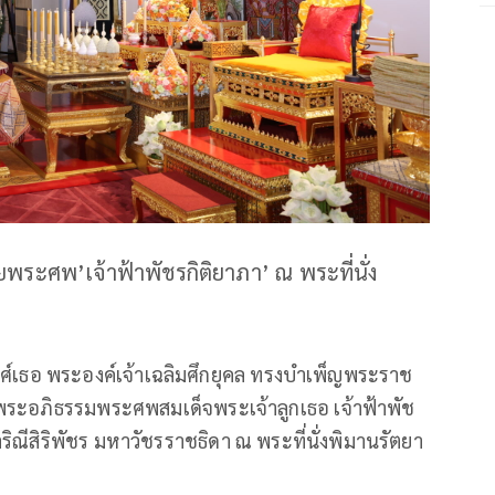
ะศพ’เจ้าฟ้าพัชรกิติยาภา’ ณ พระที่นั่ง
งศ์เธอ พระองค์เจ้าเฉลิมศึกยุคล ทรงบำเพ็ญพระราช
พระอภิธรรมพระศพสมเด็จพระเจ้าลูกเธอ เจ้าฟ้าพัช
ณีสิริพัชร มหาวัชรราชธิดา ณ พระที่นั่งพิมานรัตยา