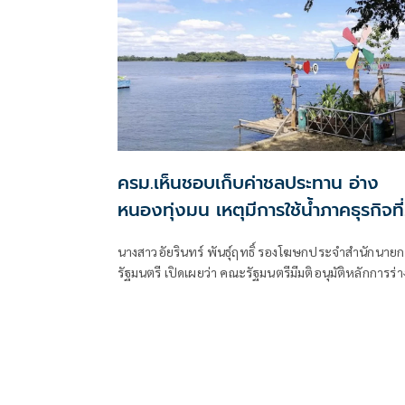
ครม.เห็นชอบเก็บค่าชลประทาน อ่าง
หนองทุ่งมน เหตุมีการใช้น้ำภาคธุรกิจที่
มิใช่การเกษตร
นางสาวอัยรินทร์ พันธุ์ฤทธิ์ รองโฆษกประจำสำนักนายก
รัฐมนตรี เปิดเผยว่า คณะรัฐมนตรีมีมติอนุมัติหลักการร่า
กฎกระทรวงกำหนดให้ทางน้ำชลประทานอ่างเก็บน้ำห
ทุ่งมน เป็นทางน้ำชลประทาน ที่จะเรียกเก็บค่า
ชลประทาน พ.ศ. …. ตามที่กระทรวงเกษตรและสหกรณ์
(กษ.) เสนอและให้สำนักงานคณะกรรมการกฤษฎีกาตรว
พิจารณา แล้วดำเนินการต่อไปได้