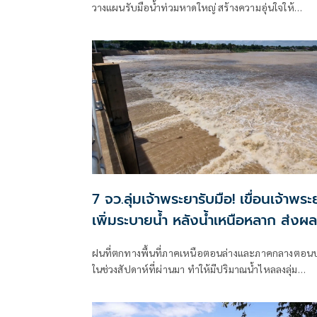
วางแผนรับมือน้ำท่วมหาดใหญ่ สร้างความอุ่นใจให้
ประชาชน ก่อนเข้าสู่ฤดูฝน
7 จว.ลุ่มเจ้าพระยารับมือ! เขื่อนเจ้าพระ
เพิ่มระบายน้ำ หลังน้ำเหนือหลาก ส่งผล
ท้ายเขื่อนสูงขึ้น
ฝนที่ตกทางพื้นที่ภาคเหนือตอนล่างและภาคกลางตอน
ในช่วงสัปดาห์ที่ผ่านมา ทำให้มีปริมาณน้ำไหลลงลุ่ม
เจ้าพระยาเพิ่มขึ้นต่อเนื่อง