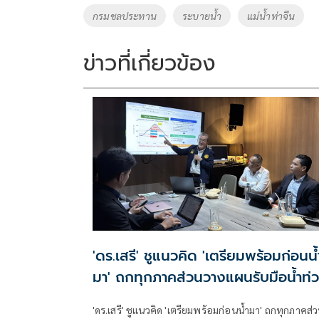
o
Li
Tags
กรมชลประทาน
ระบายน้ำ
แม่น้ำท่าจีน
o
n
k
k
ข่าวที่เกี่ยวข้อง
'ดร.เสรี' ชูแนวคิด 'เตรียมพร้อมก่อนน้
มา' ถกทุกภาคส่วนวางแผนรับมือน้ำท่
หาดใหญ่
'ดร.เสรี' ชูแนวคิด 'เตรียมพร้อมก่อนน้ำมา' ถกทุกภาคส่