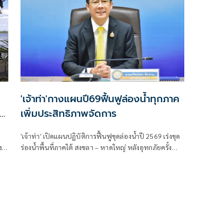
บริหารกรมชลประทานได้นำสื่อมวลชน
'เจ้าท่า'กางแผนปี69ฟื้นฟูล่องน้ำทุกภาค
เพิ่มประสิทธิภาพจัดการ
'เจ้าท่า' เปิดแผนปฏิบัติการฟื้นฟูขุดล่องน้ำปี 2569 เร่งขุด
ง
ร่องน้ำพื้นที่ภาคใต้ สงขลา – หาดใหญ่ หลังอุทกภัยครั้ง
นอง
ใหญ่ สร้างความเสียหายกว่า12,000 ล้านบาท ลุยขุดลอก
24 ร่องน้ำ ภายใต้งบปี 69 พร้อมเสนอของบกลางเพิ่ม 3
โครงการเร่งด่วน ปากคลองอู่ตะเภา - ปากคลอง ร.1 และ
จ
ปากคลอง ร.3 มูลค่าร 92.5 ล้านบาท คาดแล้วเสร็จภาย
กลางปี 69