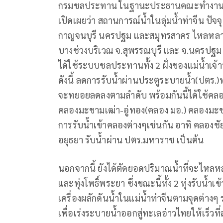
กรมชลประทาน ในฐานะประธานคณะทำงานศูนย์บ
เปิดเผยว่า สถานการณ์น้ำในลุ่มน้ำท่าจีน ปัจ
กาญจนบุรี นครปฐม และสมุทรสาคร ไหลหลากลงสู
บางช่วงบริเวณ จ.สุพรรณบุรี และ จ.นครปฐม 
ได้ใช้ระบบชลประทานทั้ง 2 ฝั่งของแม่น้ำเจ้
ดังนี้ ลดการรับน้ำผ่านประตูระบายน้ำ(ปตร.)
จะทยอยลดลงตามลำดับ พร้อมกันนี้ได้ใช้คลอง
คลองมะขามเฒ่า-อู่ทอง(คลอง มอ.) คลองมะขาม
การรับน้ำเข้าคลองต่างๆเช่นกัน อาทิ คลอง
อยุธยา รับน้ำผ่าน ปตร.มหาราช เป็นต้น
นอกจากนี้ ยังได้ตัดยอดปริมาณน้ำที่จะไหลหลากลง
และทุ่งโพธิ์พระยา ซึ่งขณะนี้ทั้ง 2 ทุ่งรับน้ำเ
เครื่องผลักดันน้ำในแม่น้ำท่าจีนตามจุดต่างๆ รว
เพื่อเร่งระบายน้ำออกสู่ทะเลอ่าวไทยให้เร็วที่