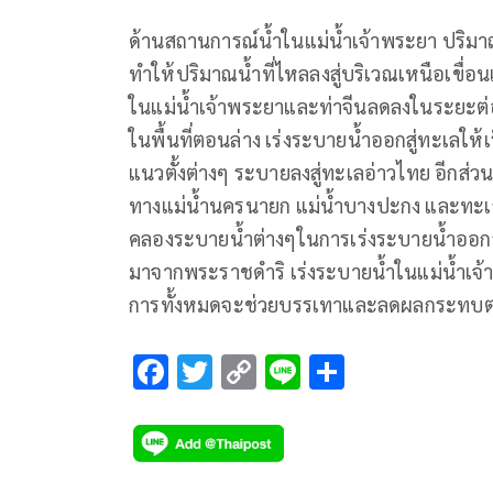
ด้านสถานการณ์น้ำในแม่น้ำเจ้าพระยา ปริมาณ
ทำให้ปริมาณน้ำที่ไหลลงสู่บริเวณเหนือเขื่
ในแม่น้ำเจ้าพระยาและท่าจีนลดลงในระยะต
ในพื้นที่ตอนล่าง เร่งระบายน้ำออกสู่ทะเลให้เ
แนวตั้งต่างๆ ระบายลงสู่ทะเลอ่าวไทย อีกส่
ทางแม่น้ำนครนายก แม่น้ำบางปะกง และทะเล
คลองระบายน้ำต่างๆในการเร่งระบายน้ำออกสู่
มาจากพระราชดำริ เร่งระบายน้ำในแม่น้ำเจ้
การทั้งหมดจะช่วยบรรเทาและลดผลกระทบ
F
T
C
Li
S
ac
wi
o
n
h
e
tt
p
e
ar
b
er
y
e