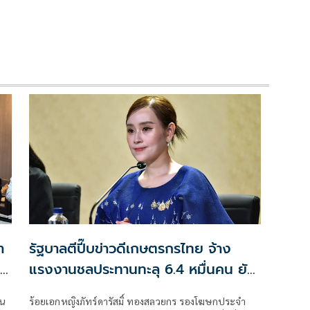
ำ
รัฐบาลตีปี๊บข่าวดีเกษตรกรไทย จ้าง
วม
แรงงานชลประทานทะลุ 6.4 หมื่นคน ยัง
เปิดรับสมัครโค้งสุดท้ายอีก 2 หมื่นคน
วน
ร้อยเอกหญิงภัทร์ดารัสมิ์ ทองสลวยกร รองโฆษกประจำ