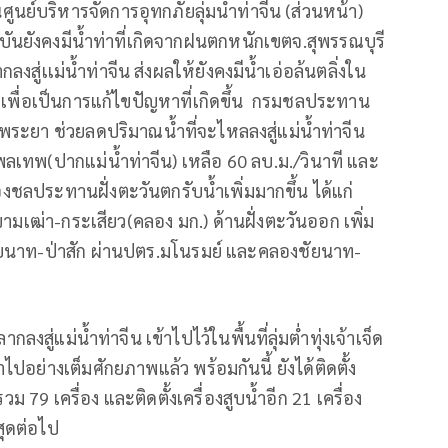
ริหารจัดการอุทกภัยลุ่มน้ำท่าจีน (ส่วนหน้า)
จุบันยังคงมีน้ำท่าที่เกิดจากฝนตกหนักเขตจ.สุพรรณบุรี
่เเม่น้ำท่าจีน ส่งผลให้ยังคงมีน้ำเอ่อล้นตลิ่งใน
เพื่อเป็นการแก้ไขปัญหาที่เกิดขึ้น กรมชลประทาน
าพระยา ช่วยลดปริมาณน้ำที่จะไหลลงสู่แม่น้ำท่าจีน
พลเทพ(ปากแม่น้ำท่าจีน) เหลือ 60 ลบ.ม./วินาที และ
ชลประทานฝั่งตะวันตกรับน้ำเพิ่มมากขึ้น ได้แก่
เฒ่า-กระเสียว(คลอง มก.) ด้านฝั่งตะวันออก เพิ่ม
ชัยนาท-ป่าสัก ผ่านปตร.มโนรมย์ และคลองชัยนาท-
สู่แม่น้ำท่าจีน เข้าไปไว้ในพื้นที่ลุ่มต่ำทุ่งเจ้าเจ็ด
ข้าไปอย่างเต็มศักยภาพแล้ว พร้อมกันนี้ ยังได้ติดตั้ง
ม 79 เครื่อง และติดตั้งเครื่องสูบน้ำอีก 21 เครื่อง
สุดต่อไป