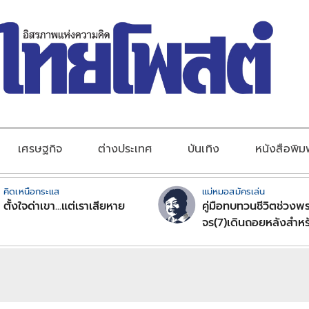
เศรษฐกิจ
ต่างประเทศ
บันเทิง
หนังสือพิม
คิดเหนือกระแส
แม่หมอสมัครเล่น
ตั้งใจด่าเขา...แต่เราเสียหาย
คู่มือทบทวนชีวิตช่วงพร
จร(7)เดินถอยหลังสำหร
ลัคนาราศีตอนที่2