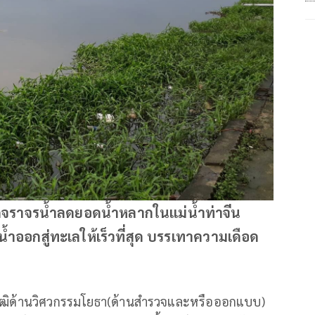
ัดจราจรน้ำลดยอดน้ำหลากในแม่น้ำท่าจีน
ยน้ำออกสู่ทะเลให้เร็วที่สุด บรรเทาความเดือด
ณวุฒิด้านวิศวกรรมโยธา(ด้านสำรวจและหรือออกแบบ)