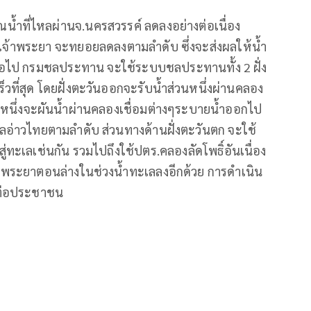
น้ำที่ไหลผ่านจ.นครสวรรค์ ลดลงอย่างต่อเนื่อง
อนเจ้าพระยา จะทยอยลดลงตามลำดับ ซึ่งจะส่งผลให้น้ำ
่อไป กรมชลประทาน จะใช้ระบบชลประทานทั้ง 2 ฝั่ง
ร็วที่สุด โดยฝั่งตะวันออกจะรับน้ำส่วนหนึ่งผ่านคลอง
วนหนึ่งจะผันน้ำผ่านคลองเชื่อมต่างๆระบายน้ำออกไป
อ่าวไทยตามลำดับ ส่วนทางด้านฝั่งตะวันตก จะใช้
ทะเลเช่นกัน รวมไปถึงใช้ปตร.คลองลัดโพธิ์อันเนื่อง
าพระยาตอนล่างในช่วงน้ำทะเลลงอีกด้วย การดำเนิน
ต่อประชาชน