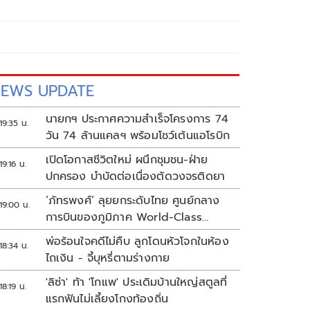
EWS UPDATE
นายกฯ ประกาศความสำเร็จโครงการ 74
19:35 น.
วัน 74 ล้านแคลฯ พร้อมโชว์เต้นแอโรบิก
เปิดโอกาสชีวิตใหม่ ผนึกชุมชน-ฝ่าย
19:16 น.
ปกครอง บำบัดต่อเนื่องตัดวงจรติดยา
‘ภัทรพงศ์’ ลุยยกระดับไทย ศูนย์กลาง
19:00 น.
การบินของภูมิภาค World-Class
Aviation Hub | ห้องข่าวไทยโพสต์สุด
พ่อร้อนใจคดีไม่คืบ ลูกโดนหัวโจกในห้อง
18:34 น.
สัปดาห์
ไถเงิน - จี้บุหรี่ตามร่างกาย
'ลิซ่า' ท้า 'โกแพ' ประเดิมบ้านใหญ่สตูลที่
18:19 น.
แรกฟันไม่เลี้ยงโกงท้องถิ่น