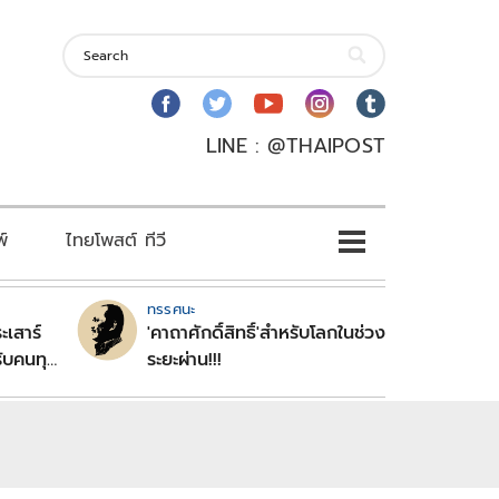
LINE : @THAIPOST
พ์
ไทยโพสต์ ทีวี
ทรรศนะ
ะเสาร์
'คาถาศักดิ์สิทธิ์'สำหรับโลกในช่วง
ับคนทุก
ระยะผ่าน!!!