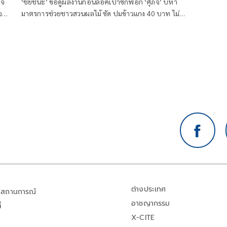
ิจ
‘ชัยชนะ’ ขอดูผลงานก่อนล็อคเป้าซักฟอก ‘ศุภจี’ บี้หา
จ
มาตรการช่วยชาวสวนผลไม้ ซัด ปมข้าวแกง 40 บาท ไม่
ดูราคาจริงแค่ 30 บาท
ต่างประเทศ
สถานการณ์
อาชญากรรม
้
X-CITE