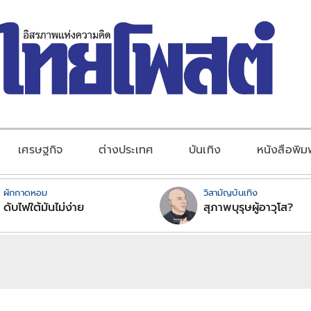
เศรษฐกิจ
ต่างประเทศ
บันเทิง
หนังสือพิม
ผักกาดหอม
วิสามัญบันเทิง
ดับไฟใต้มันไม่ง่าย
สุภาพบุรุษผู้อาวุโส?