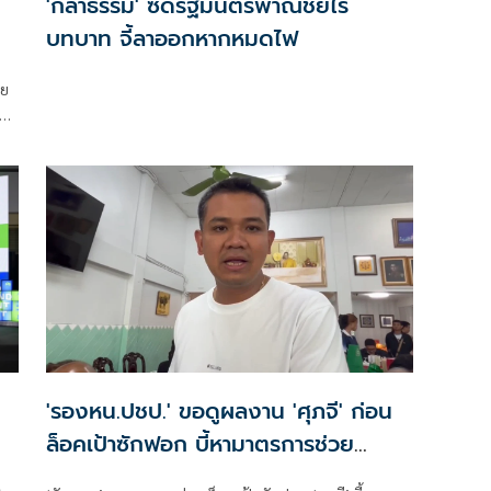
'กล้าธรรม' ซัดรัฐมนตรีพาณิชย์ไร้
บทบาท จี้ลาออกหากหมดไฟ
ทย
ัฐ
อน
'รองหน.ปชป.' ขอดูผลงาน 'ศุภจี' ก่อน
ล็อคเป้าซักฟอก บี้หามาตรการช่วย
ชาวสวนฤดูเก็บเกี่ยว