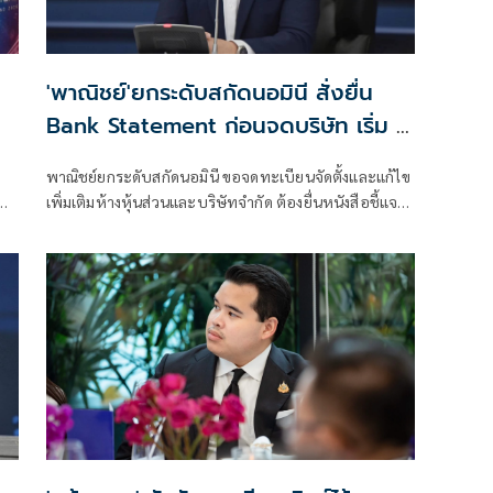
'พาณิชย์'ยกระดับสกัดนอมินี สั่งยื่น
Bank Statement ก่อนจดบริษัท เริ่ม 1
ส.ค.นี้
พาณิชย์ยกระดับสกัดนอมินี ขอจดทะเบียนจัดตั้งและแก้ไข
น
เพิ่มเติมห้างหุ้นส่วนและบริษัทจำกัด ต้องยื่นหนังสือชี้แจง
การลงทุน Bank Statement มีผลบังคับใช้ตั้งแต่ 1 ส.ค.69
เป็นต้นไป