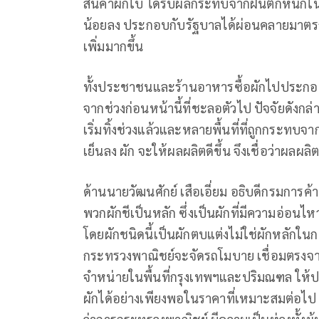
สินค้าผักใบ ได้รับผลกระทบจากฝนตกหนักใน
น้อยลง ประกอบกับรัฐบาลได้ผ่อนคลายมาตรก
เพิ่มมากขึ้น
ทั้งประชาชนและร้านอาหารซื้อผักไปประกอบอา
จากช่วงก่อนหน้านี้ที่ชะลอตัวไป ปัจจัยดังกล่
เริ่มทิ้งช่วงแล้วและหลายพื้นที่ที่ถูกกระทบ
เย็นลง ผัก จะให้ผลผลิตดีขึ้น จึงเชื่อว่าผลผล
ด้านนายวัฒนศักย์ เสือเอี่ยม อธิบดีกรมการค้าภ
พวกผักชีเป็นหลัก ซึ่งเป็นผักที่มีความอ่อ
โดยผักชนิดนี้เป็นผักตบแต่งไม่ใช่ผักหลักใน
กระทรวงพาณิชย์จะจัดรถโมบาย เชื่อมตรงจาก
จำหน่ายในพื้นที่กรุงเทพฯและปริมณฑล ให
ผักได้อย่างเพียงพอในราคาที่เหมาะสมต่อไป ท