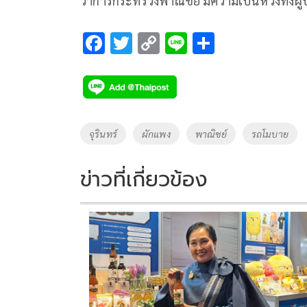
ว่าการกระทรวงพาณิชย์ มีความเป็นห่วงทั้งผู
F
T
C
Li
S
ac
wi
o
n
h
e
tt
p
e
ar
b
er
y
e
o
Li
Tags
จุรินทร์
ผักแพง
พาณิชย์
รถโมบาย
o
n
k
k
ข่าวที่เกี่ยวข้อง