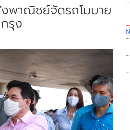
 สั่งพาณิชย์จัดรถโมบาย
กรุง
N