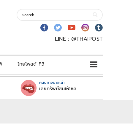
LINE : @THAIPOST
พ์
ไทยโพสต์ ทีวี
คันปากอยากเล่า
เลขทรัพย์สินให้โชค