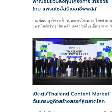
พาณิชย์ชวนลงทุนโครงการ‘ไทยช่วย
ไทย แฟรนไชส์สร้างอาชีพพลัส’
กรมพัฒนาธุรกิจการค้า ชวนลงทุนโครงการ ‘ไทยช่วยไ
แฟรนไชส์สร้างอาชีพพลัส’ ลดความเสี่ยง เลี่ยงขาดทุน ร
ช่วยจ่าย 50% พร้อมหาทำเลขายให้และฟรีค่าเช่า 6 เดื
เปิดตัว‘Thailand Content Market’
ดันเศรษฐกิจสร้างสรรค์สู่ตลาดโลก