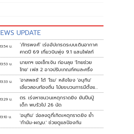
EWS UPDATE
‘ภัทรพงศ์’ เร่งอัปเกรดระบบเดินอากาศ
13:54 น.
คาดปี 69 เที่ยวบินพุ่ง 9.1 แสนไฟลท์
นายกฯ ขอเช็กเงิน ก่อนลุย 'ไทยช่วย
13:53 น.
ไทย' เฟส 2 อาจปรับเกณฑ์คนละครึ่ง
'อาสพลธ์' โต้ 'โรม' หลังโยง 'อนุทิน'
13:33 น.
เอี่ยวสอบท้องถิ่น โบ้ยขบวนการมีตั้งแต่
ปี 62-64
ตร. เร่งหาชนวนเหตุกราดยิง ยันปืนปู่
13:29 น.
เด็ก พบรัวไป 26 นัด
'อนุทิน' จ่อลงดูที่เกิดเหตุกราดยิง ย้ำ
13:10 น.
'กำนัน-ผญบ.' ช่วยดูแลป้องกัน