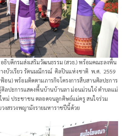
 อธิบดีกรมส่งเสริมวัฒนธรรม (สวธ.) พร้อมคณะลงพื้น
ิ นางบัวเรียว รัตนมณีกรณ์ ศิลปินแห่งชาติ พ.ศ. 2559
งฟ้อน) พร้อมติดตามภารกิจโครงการสืบสานศิลปะการ
ยนรู้ศิลปะการแสดงพื้นบ้านบ้านลา ม่อนม่วนใจ๋ ตำบลแม่
่นใหม่ ประชาชน ตลอดจนลูกศิษย์แม่ครู สนใจร่วม
นบวงสรวงพญามังรายมหาราชปีนี้ด้วย