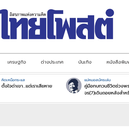
เศรษฐกิจ
ต่างประเทศ
บันเทิง
หนังสือพิม
คิดเหนือกระแส
แม่หมอสมัครเล่น
ตั้งใจด่าเขา...แต่เราเสียหาย
คู่มือทบทวนชีวิตช่วงพร
จร(7)เดินถอยหลังสำหร
ลัคนาราศีตอนที่2