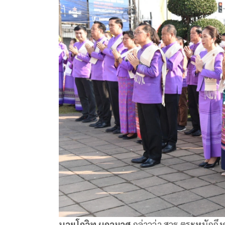
นายโกวิท ผกามาศ
กล่าวว่า สวธ.ตระหนักถึง