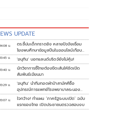
EWS UPDATE
ตร.ชี้ปมเด็กกราดยิง หลายปัจจัยเชื่อม
14:08 น.
โยงพบศึกษาข้อมูลปืนในออนไลน์เกือบ
2 ปี
13:45 น.
'อนุทิน' บอกแลนด์บริดจ์ยังไม่คุ้ม!
นักวิชาการชี้ไทยต้องขีดเส้นให้ชัดเปิด
13:40 น.
สัมพันธ์เมียนมา
'อนุทิน' นำทีมทอดผ้าป่าสามัคคีซื้อ
13:29 น.
อุปกรณ์การแพทย์โรงพยาบาลระนอง
ยอดเงินทำบุญ 20 ล้านบาท
ใจกว้าง! ทำแผน ‘ภาครัฐระบบเปิด’ ฉบับ
13:07 น.
แรกของไทย เปิดประชาชนตรวจสอบงบ