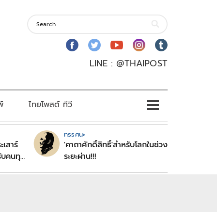
LINE : @THAIPOST
พ์
ไทยโพสต์ ทีวี
ทรรศนะ
ะเสาร์
'คาถาศักดิ์สิทธิ์'สำหรับโลกในช่วง
ับคนทุก
ระยะผ่าน!!!