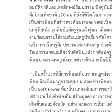
สมบัติชาติและเอกลักษณ์วัฒนธรรม ปัจจุบันมีศิ
ศิลปินแห่งชาติ 170 คน ที่ยังมีชีวิต ในภาคเห
เป็นช่างฟ้อนที่สร้างสรรค์ผลงานอย่างต่อเนื
แก่ผู้ที่สนใจ ลูกศิษย์แม่ครูรุ่นแล้วรุ่นเล่าค
งานวัฒนธรรมได้ร่วมกับแม่ครูบัวเรียว จัดโค
เสริมการเรียนรู้ศิลปะการแสดงสายสกุลช่างฟ
วัฒนธรรม ขณะเดียวกันศิลปินแห่งชาติแม่ครูบ
ฟ้อนบวงสรวงพญามังรายช่วงเช้าและเย็นปีนี้
“ เป็นครั้งแรกที่มีการฟ้อนเล็บถวายพญามัง
ฟ้อน ถือเป็นนาฏกรรมชุมชน คณะช่างฟ้อนจาก 
เป็น Soft Power ท้องถิ่น แสดงศักยภาพของวั
สร้างรายได้เข้าท้องถิ่น สร้างมูลค่าทางการ
เกิดขึ้นแต่ละจังหวัด อย่าง จ.นครราชสีมา เต
จะมีนางรำร่วมกว่า 1.5 หมื่นคน เราจะมาร่ว