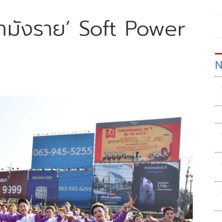
ามังราย’ Soft Power
N