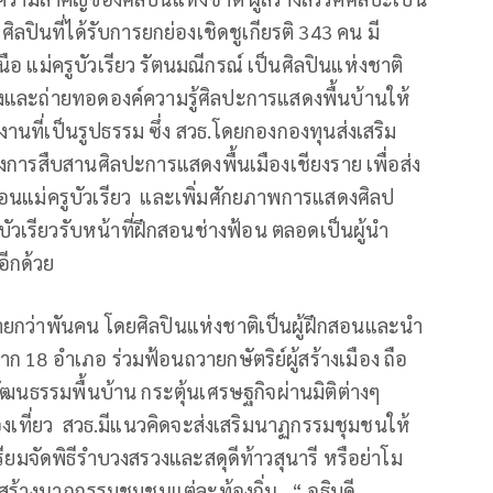
ลปินที่ได้รับการยกย่องเชิดชูเกียรติ 343 คน มี
นือ แม่ครูบัวเรียว รัตนมณีกรณ์ เป็นศิลปินแห่งชาติ
่องและถ่ายทอดองค์ความรู้ศิลปะการแสดงพื้นบ้านให้
ือผลงานที่เป็นรูปธรรม ซึ่ง สวธ.โดยกองกองทุนส่งเสริม
รงการสืบสานศิลปะการแสดงพื้นเมืองเชียงราย เพื่อส่ง
้อนแม่ครูบัวเรียว และเพิ่มศักยภาพการแสดงศิลป
ัวเรียวรับหน้าที่ฝึกสอนช่างฟ้อน ตลอดเป็นผู้นำ
อีกด้วย
รายกว่าพันคน โดยศิลปินแห่งชาติเป็นผู้ฝึกสอนและนำ
18 อำเภอ ร่วมฟ้อนถวายกษัตริย์ผู้สร้างเมือง ถือ
ฒนธรรมพื้นบ้าน กระตุ้นเศรษฐกิจผ่านมิติต่างๆ
ท่องเที่ยว สวธ.มีแนวคิดจะส่งเสริมนาฏกรรมชุมชนให้
รียมจัดพิธีรำบวงสรวงและสดุดีท้าวสุนารี หรือย่าโม
มสร้างนาฏกรรมชุมชนแต่ละท้องถิ่น “ อธิบดี