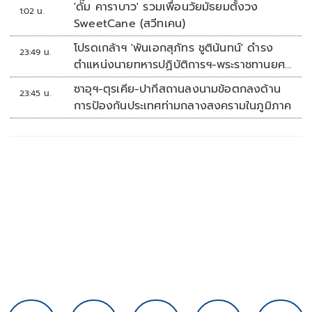
'ดั๊ม คาราบาว' รวมเพื่อนวัยมัธยมตั้งวง
1:02 น.
SweetCane (สวีทเคน)
โปรดเกล้าฯ 'พันเอกสุภัทร ชูตินันทน์' ดำรง
23:49 น.
ตำแหน่งนายทหารปฏิบัติการฯ-พระราชทานยศ
'พลตรี'
ซาอุฯ-ตุรเคีย-ปากีสถานลงนามข้อตกลงด้าน
23:45 น.
การป้องกันประเทศท่ามกลางสงครามในภูมิภาค