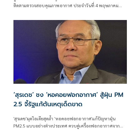
ติดตามตรวจสอบคุณภาพอากาศ ประจำวันที่ 4 พฤษภาคม
2569 ณ 07:00 น. สรุปดังนี้
‘สุรเดช’ ชง ‘หอคอยฟอกอากาศ’ สู้ฝุ่น PM
2.5 จี้รัฐแก้ต้นเหตุเด็ดขาด
'สุรเดช'ผุดไอเดียสุดล้ำ 'หอคอยฟอกอากาศ'แก้ปัญหาฝุ่น
PM2.5 แบบอย่างต่างประเทศ ควบคู่เครื่องฟอกอากาศจาก
โครงการฟ้าใส ไทยผลิตเอง จี้รัฐบาลแก้ที่ต้นเหตุ 'จริงใจแก้