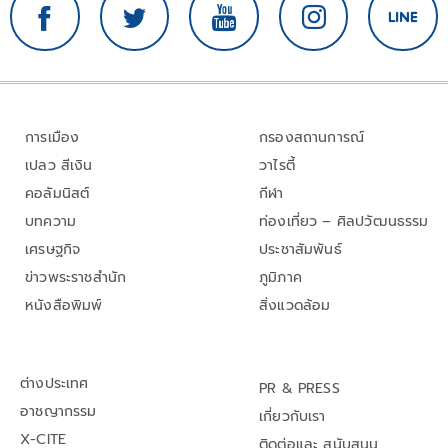
การเมือง
กรองสถานการณ์
เปลว สีเงิน
วาไรตี้
คอลัมนิสต์
กีฬา
บทความ
ท่องเที่ยว – ศิลปวัฒนธรรม
เศรษฐกิจ
ประชาสัมพันธ์
ข่าวพระราชสำนัก
ภูมิภาค
หนังสือพิมพ์
สิ่งแวดล้อม
ต่างประเทศ
PR & PRESS
อาชญากรรม
เกี่ยวกับเรา
X-CITE
ติดต่อและ สนับสนุน