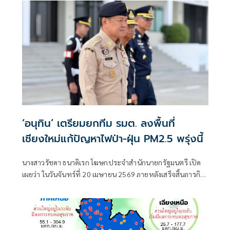
ปัญหา จริงจังจัดการเด็ดขาด' บังคับ
‘อนุทิน’ เตรียมยกทีม รมต. ลงพื้นที่
เชียงใหม่แก้ปัญหาไฟป่า-ฝุ่น PM2.5 พรุ่งนี้
นางสาวรัชดา ธนาดิเรก โฆษกประจำสำนักนายกรัฐมนตรี เปิด
เผยว่า ในวันจันทร์ที่ 20 เมษายน 2569 ภายหลังเสร็จสิ้นภารกิจ
เป็นประธานเปิดการประชุมสัมมนาการมอบนโยบาย