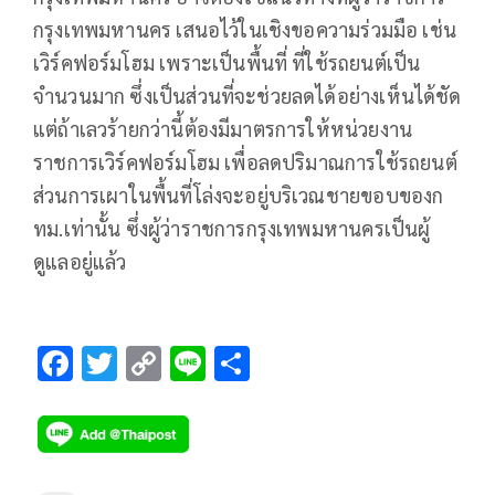
กรุงเทพมหานคร เสนอไว้ในเชิงขอความร่วมมือ เช่น
เวิร์คฟอร์มโฮม เพราะเป็นพื้นที่ ที่ใช้รถยนต์เป็น
จำนวนมาก ซึ่งเป็นส่วนที่จะช่วยลดได้อย่างเห็นได้ชัด
แต่ถ้าเลวร้ายกว่านี้ต้องมีมาตรการให้หน่วยงาน
ราชการเวิร์คฟอร์มโฮม เพื่อลดปริมาณการใช้รถยนต์
ส่วนการเผาในพื้นที่โล่งจะอยู่บริเวณชายขอบของก
ทม.เท่านั้น ซึ่งผู้ว่าราชการกรุงเทพมหานครเป็นผู้
ดูแลอยู่แล้ว
F
T
C
Li
S
ac
wi
o
n
h
e
tt
p
e
ar
b
er
y
e