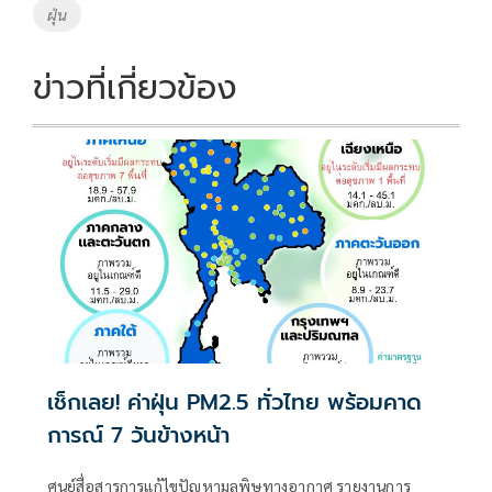
o
Li
Tags
ฝุ่น
o
n
k
k
ข่าวที่เกี่ยวข้อง
เช็กเลย! ค่าฝุ่น PM2.5 ทั่วไทย พร้อมคาด
การณ์ 7 วันข้างหน้า
ศูนย์สื่อสารการแก้ไขปัญหามลพิษทางอากาศ รายงานการ