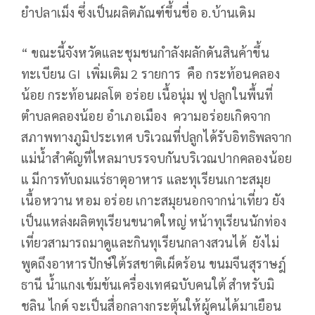
ยำปลาเม็ง ซึ่งเป็นผลิตภัณฑ์ขึ้นชื่อ อ.บ้านเดิม
“ ขณะนี้จังหวัดและชุมชนกำลังผลักดันสินค้าขึ้น
ทะเบียน GI เพิ่มเติม 2 รายการ คือ กระท้อนคลอง
น้อย กระท้อนผลโต อร่อย เนื้อนุ่ม ฟู ปลูกในพื้นที่
ตำบลคลองน้อย อำเภอเมือง ความอร่อยเกิดจาก
สภาพทางภูมิประเทศ บริเวณที่ปลูกได้รับอิทธิพลจาก
แม่น้ำสำคัญที่ไหลมาบรรจบกันบริเวณปากคลองน้อย
แ มีการทับถมแร่ธาตุอาหาร และทุเรียนเกาะสมุย
เนื้อหวาน หอม อร่อย เกาะสมุยนอกจากน่าเที่ยว ยัง
เป็นแหล่งผลิตทุเรียนขนาดใหญ่ หน้าทุเรียนนักท่อง
เที่ยวสามารถมาดูและกินทุเรียนกลางสวนได้ ยังไม่
พูดถึงอาหารปักษ์ใต้รสชาติเผ็ดร้อน ขนมจีนสุราษฎ์
ธานี น้ำแกงเข้มข้นเครื่องเทศฉบับคนใต้ สำหรับมิ
ชลิน ไกด์ จะเป็นสื่อกลางกระตุ้นให้ผู้คนได้มาเยือน