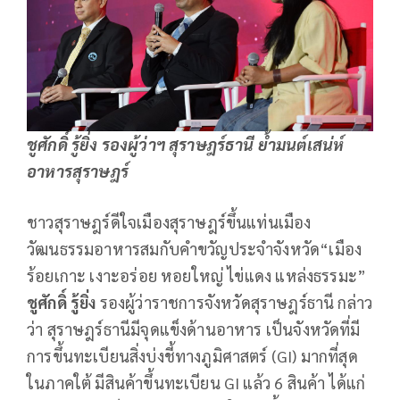
ชูศักดิ์ รู้ยิ่ง รองผู้ว่าฯ สุราษฎร์ธานี ย้ำมนต์เสน่ห์
อาหารสุราษฎร์
ชาวสุราษฎร์ดีใจเมืองสุราษฎร์ขึ้นแท่นเมือง
วัฒนธรรมอาหารสมกับคำขวัญประจำจังหวัด“เมือง
ร้อยเกาะ เงาะอร่อย หอยใหญ่ ไข่แดง แหล่งธรรมะ”
ชูศักดิ์ รู้ยิ่ง
รองผู้ว่าราชการจังหวัดสุราษฎร์ธานี กล่าว
ว่า สุราษฎร์ธานีมีจุดแข็งด้านอาหาร เป็นจังหวัดที่มี
การขึ้นทะเบียนสิ่งบ่งชี้ทางภูมิศาสตร์ (GI) มากที่สุด
ในภาคใต้ มีสินค้าขึ้นทะเบียน GI แล้ว 6 สินค้า ได้แก่