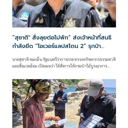
“สุชาติ" สั่งลุยต่อไม่พัก” ส่งเจ้าหน้าที่สนธิ
กำลังยึด “โอเวอร์แลปสโตน 2” รุกป่า
เกาะสมุยกว่า 4 ไร่ ย้ำชัดบังคับใช้กฎหมาย
นายสุชาติ ชมกลิ่น รัฐมนตรีว่าการกระทรวงทรัพยากรธรรมชาติ
ไม่ปล่อยผ่านพวกแสวงประโยชน์จากที่ดินรัฐ
และสิ่งแวดล้อม เปิดเผยว่า ได้สั่งการให้กรมป่าไม้บูรณาการ
หน่วยงานที่เกี่ยวข้อง