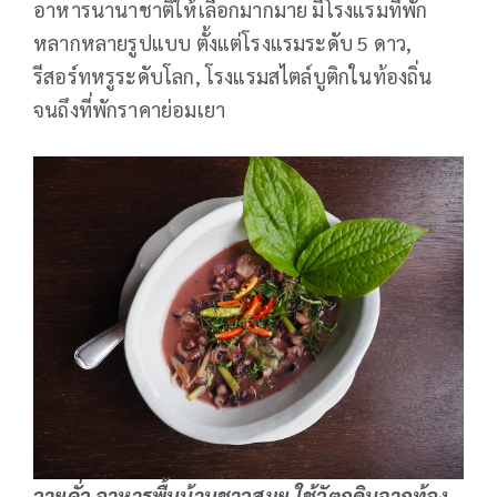
อาหารนานาชาติให้เลือกมากมาย มีโรงแรมที่พัก
หลากหลายรูปแบบ ตั้งแต่โรงแรมระดับ 5 ดาว,
รีสอร์ทหรูระดับโลก, โรงแรมสไตล์บูติกในท้องถิ่น
จนถึงที่พักราคาย่อมเยา
วายคั่ว อาหารพื้นบ้านชาวสมุย ใช้วัตถุดิบจากท้อง