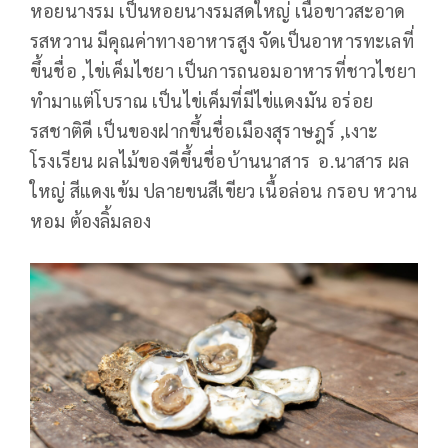
หอยนางรม เป็นหอยนางรมสดใหญ่ เนื้อขาวสะอาด
รสหวาน มีคุณค่าทางอาหารสูง จัดเป็นอาหารทะเลที่
ขึ้นชื่อ ,ไข่เค็มไชยา เป็นการถนอมอาหารที่ชาวไชยา
ทำมาแต่โบราณ เป็นไข่เค็มที่มีไข่แดงมัน อร่อย
รสชาติดี เป็นของฝากขึ้นชื่อเมืองสุราษฎร์ ,เงาะ
โรงเรียน ผลไม้ของดีขึ้นชื่อบ้านนาสาร อ.นาสาร ผล
ใหญ่ สีแดงเข้ม ปลายขนสีเขียว เนื้อล่อน กรอบ หวาน
หอม ต้องลิ้มลอง