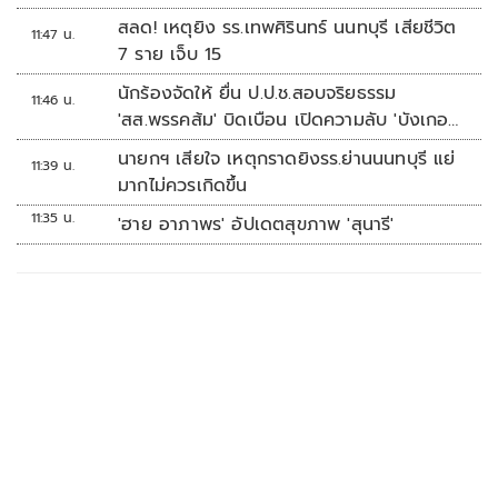
สลด! เหตุยิง รร.เทพศิรินทร์ นนทบุรี เสียชีวิต
11:47 น.
7 ราย เจ็บ 15
นักร้องจัดให้ ยื่น ป.ป.ช.สอบจริยธรรม
11:46 น.
'สส.พรรคส้ม' บิดเบือน เปิดความลับ 'บังเกอร์
ทหาร'
นายกฯ เสียใจ เหตุกราดยิงรร.ย่านนนทบุรี แย่
11:39 น.
มากไม่ควรเกิดขึ้น
11:35 น.
'ฮาย อาภาพร' อัปเดตสุขภาพ 'สุนารี'