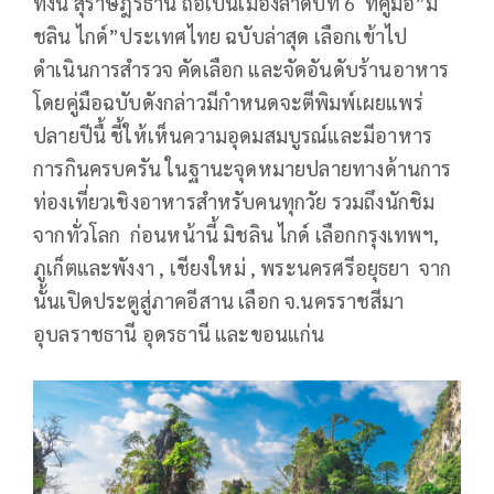
ทั้งนี้ สุราษฎร์ธานี ถือเป็นเมืองลำดับที่ 6 ที่คู่มือ”มิ
ชลิน ไกด์”ประเทศไทย ฉบับล่าสุด เลือกเข้าไป
ดำเนินการสำรวจ คัดเลือก และจัดอันดับร้านอาหาร
โดยคู่มือฉบับดังกล่าวมีกำหนดจะตีพิมพ์เผยแพร่
ปลายปีนื้ ชี้ให้เห็นความอุดมสมบูรณ์และมีอาหาร
การกินครบครัน ในฐานะจุดหมายปลายทางด้านการ
ท่องเที่ยวเชิงอาหารสำหรับคนทุกวัย รวมถึงนักชิม
จากทั่วโลก ก่อนหน้านี้ มิชลิน ไกด์ เลือกกรุงเทพฯ,
ภูเก็ตและพังงา , เชียงใหม่ , พระนครศรีอยุธยา จาก
นั้นเปิดประตูสู่ภาคอีสาน เลือก จ.นครราชสีมา
อุบลราชธานี อุดรธานี และขอนแก่น