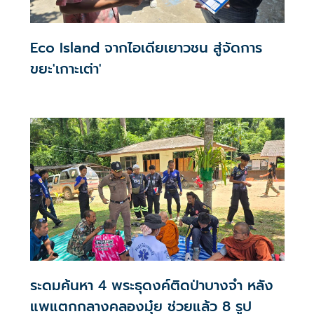
Eco Island จากไอเดียเยาวชน สู่จัดการ
ขยะ'เกาะเต่า'
ระดมค้นหา 4 พระธุดงค์ติดป่าบางจำ หลัง
แพแตกกลางคลองมุ๋ย ช่วยแล้ว 8 รูป