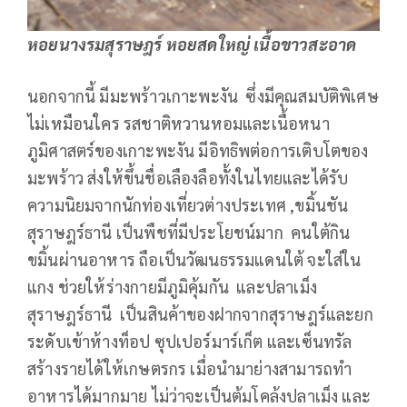
หอยนางรมสุราษฎร์ หอยสดใหญ่ เนื้อขาวสะอาด
นอกจากนี้ มีมะพร้าวเกาะพะงัน ซึ่งมีคุณสมบัติพิเศษ
ไม่เหมือนใคร รสชาติหวานหอมและเนื้อหนา
ภูมิศาสตร์ของเกาะพะงัน มีอิทธิพต่อการเติบโตของ
มะพร้าว ส่งให้ขึ้นชื่อเลืองลือทั้งในไทยและได้รับ
ความนิยมจากนักท่องเที่ยวต่างประเทศ ,ขมิ้นชัน
สุราษฎร์ธานี เป็นพืชที่มีประโยชน์มาก คนใต้กิน
ขมิ้นผ่านอาหาร ถือเป็นวัฒนธรรมแดนใต้ จะใส่ใน
แกง ช่วยให้ร่างกายมีภูมิคุ้มกัน และปลาเม็ง
สุราษฎร์ธานี เป็นสินค้าของฝากจากสุราษฎร์และยก
ระดับเข้าห้างท็อป ซุปเปอร์มาร์เก็ต และเซ็นทรัล
สร้างรายได้ให้เกษตรกร เมื่อนำมาย่างสามารถทำ
อาหารได้มากมาย ไม่ว่าจะเป็นต้มโคล้งปลาเม็ง และ