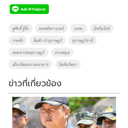
Tags
ชูศักดิ์ รู้ยิ่ง
ซอฟต์พาวเวอร์
ททท.
มิชลินไกด์
วายคั่ว
สินค้า GI สุราษฎร์
สุราษฎร์ธานี
หอยนางรมสุราษฎร์
เกาะสมุย
เมืองวัฒนธรรมอาหาร
ไข่เค็มไชยา
ข่าวที่เกี่ยวข้อง