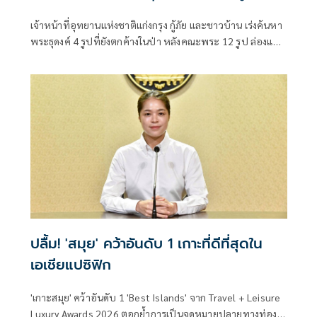
เจ้าหน้าที่อุทยานแห่งชาติแก่งกรุง กู้ภัย และชาวบ้าน เร่งค้นหา
พระธุดงค์ 4 รูปที่ยังตกค้างในป่า หลังคณะพระ 12 รูป ล่องแพ
ไม้ไผ่จาก จ.ระนอง ก่อนเกิดเหตุแพแตก
ปลื้ม! 'สมุย' คว้าอันดับ 1 เกาะที่ดีที่สุดใน
เอเชียแปซิฟิก
'เกาะสมุย' คว้าอันดับ 1 'Best Islands' จาก Travel + Leisure
Luxury Awards 2026 ตอกย้ำการเป็นจุดหมายปลายทางท่อง