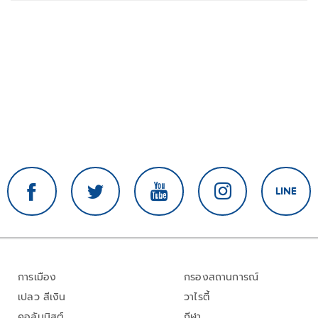
การเมือง
กรองสถานการณ์
เปลว สีเงิน
วาไรตี้
คอลัมนิสต์
กีฬา