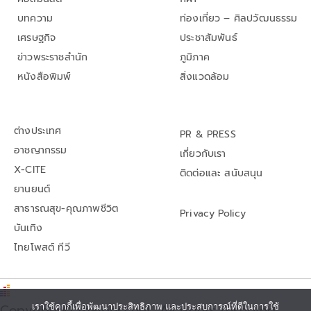
บทความ
ท่องเที่ยว – ศิลปวัฒนธรรม
เศรษฐกิจ
ประชาสัมพันธ์
ข่าวพระราชสำนัก
ภูมิภาค
หนังสือพิมพ์
สิ่งแวดล้อม
ต่างประเทศ
PR & PRESS
อาชญากรรม
เกี่ยวกับเรา
X-CITE
ติดต่อและ สนับสนุน
ยานยนต์
สาธารณสุข-คุณภาพชีวิต
Privacy Policy
บันเทิง
ไทยโพสต์ ทีวี
เราใช้คุกกี้เพื่อพัฒนาประสิทธิภาพ และประสบการณ์ที่ดีในการใช้
Copyright© thaipost.net, All rights reserved.,