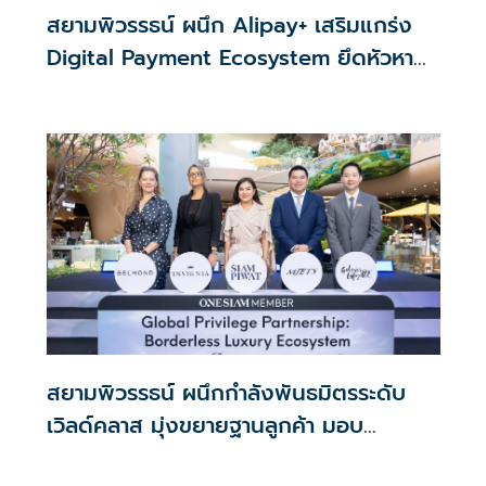
สยามพิวรรธน์ ผนึก Alipay+ เสริมแกร่ง
Digital Payment Ecosystem ยึดหัวหาด
นักท่องเที่ยวคุณภาพใน APAC
สยามพิวรรธน์ ผนึกกำลังพันธมิตรระดับ
เวิลด์คลาส มุ่งขยายฐานลูกค้า มอบ
ประสบการณ์สุดลักชูรี