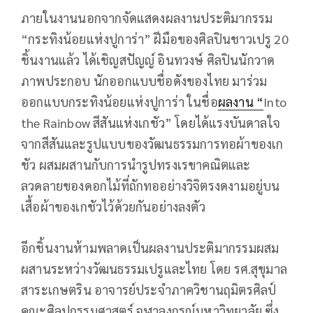
ภายในงานนอกจากจัดแสดงผลงานประติมากรรม
“กระทิงน้อยแห่งปูการ่า” ฝีมือของศิลปินชาวเปรู 20
ชิ้นงานแล้ว ได้เชิญสปัญญ์ อินทวงษ์ ศิลปินนักวาด
ภาพประกอบ นักออกแบบชื่อดังของไทย มาร่วม
ออกแบบกระทิงน้อยแห่งปูการ่า ในชื่อ
ผลงาน “
Into
the Rainbow สีสันแห่งเกชัว” โดยได้แรงบันดาลใจ
จากสีสันและรูปแบบของวัฒนธรรมการทอผ้าของเก
ชัว ผสมผสานกับการนำรูปทรงเรขาคณิตและ
ลวดลายของดอกไม้ที่ถักทออย่างวิจิตรงดงามอยู่บน
เสื้อผ้าของเกชัวไว้ด้วยกันอย่างลงตัว
อีกชิ้นงานห้ามพลาดเป็นผลงานประติมากรรมผสม
ผสานระหว่างวัฒนธรรมเปรูและไทย โดย รศ.สุขุมาล
สาระเกษตริน อาจารย์ประจำภาควิชานฤมิตรศิลป์
คณะศิลปกรรมศาสตร์ จุฬาลงกรณ์มหาวิทยาลัย ซึ่ง