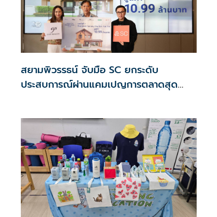
สยามพิวรรธน์ จับมือ SC ยกระดับ
ประสบการณ์ผ่านแคมเปญการตลาดสุด
เอ็กคลูซีฟ ตอบโจทย์ไลฟ์สไตล์ทุกมิติ