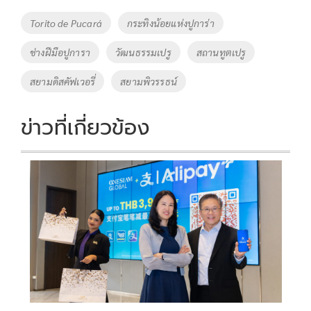
Tags
Torito de Pucará
กระทิงน้อยแห่งปูการ่า
ช่างฝีมือปูการา
วัฒนธรรมเปรู
สถานทูตเปรู
สยามดิสคัฟเวอรี่
สยามพิวรรธน์
ข่าวที่เกี่ยวข้อง