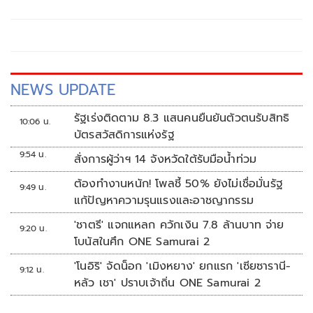
NEWS UPDATE
รัฐเร่งติดตาม 8.3 แสนคนยืนยันตัวตนรับสิทธิ
10:06 น.
บัตรสวัสดิการแห่งรัฐ
9:54 น.
สั่งการผู้ว่าฯ 14 จังหวัดใต้รับมือน้ำท่วม
ต้องทำงานหนัก! โพลชี้ 50% ยังไม่เชื่อมั่นรัฐ
9:49 น.
แก้ปัญหาความรุนแรงและอาชญากรรม
'ชาตรี' แจกแหลก ควักเงิน 7.8 ล้านบาท จ่าย
9:20 น.
โบนัสในศึก ONE Samurai 2
'โนอิริ' จัดน็อก 'เมิงหยาง' ยกแรก 'เซียซารานี-
9:12 น.
หลัว เชา' ปราบเจ้าถิ่น ONE Samurai 2