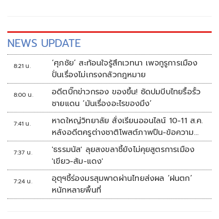
NEWS UPDATE
‘ศุภชัย’ สะท้อนใจรู้สึกเวทนา เพจกูรูการเมือง
8:21 น.
ปั่นเรื่องไม่เกรงกลัวกฎหมาย
อดีตบิ๊กข่าวกรอง ของขึ้น! ซัดปมบีบไทยรื้อรั้ว
8:00 น.
ชายแดน ‘มันเรื่องอะไรของมึง’
หาดใหญ่วิทยาลัย สั่งเรียนออนไลน์ 10-11 ส.ค.
7:41 น.
หลังอดีตครูต่างชาติโพสต์ภาพปืน-ข้อความ
ข่มขู่
'ธรรมนัส' ลุยสงขลาชี้ยังไม่คุยสูตรการเมือง
7:37 น.
'เขียว-ส้ม-แดง'
อุตุฯชี้ร่องมรสุมพาดผ่านไทยส่งผล ‘ฝนตก’
7:24 น.
หนักหลายพื้นที่