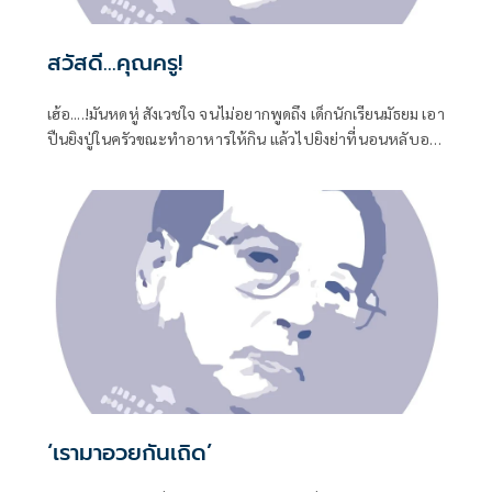
สวัสดี...คุณครู!
เฮ้อ....!มันหดหู่ สังเวชใจ จนไม่อยากพูดถึง เด็กนักเรียนมัธยม เอา
ปืนยิงปู่ในครัวขณะทำอาหารให้กิน แล้วไปยิงย่าที่นอนหลับอยู่
เป็นศพที่สอง
‘เรามาอวยกันเถิด’