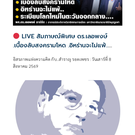
LIVE สัมภาษณ์พิเศษ ดร.เลอพงษ์
.เบื้องลับสงครามโหด .อิหร่านจะไม่แพ้..
.ระเบียบโลกใหม่ในตะวันออกกลาง…. |
อิสรภาพแห่งความคิด กับ..สำราญ รอดเพชร : วันเสาร์ที่ 8
อิสรภาพแห่งความคิด กับ..สำราญ รอด
สิงหาคม 2569
เพชร