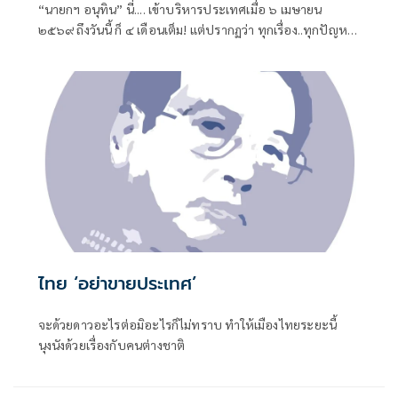
“นายกฯ อนุทิน” นี่.... เข้าบริหารประเทศเมื่อ ๖ เมษายน
๒๕๖๙ ถึงวันนี้ ก็ ๔ เดือนเต็ม! แต่ปรากฏว่า ทุกเรื่อง..ทุกปัญหา
หมักหมมมาแต่ยุคไหน-สมัยไหน ทั้งหมด-ทั้งมวล
ไทย ‘อย่าขายประเทศ’
จะด้วยดาวอะไรต่อมิอะไรก็ไม่ทราบ ทำให้เมืองไทยระยะนี้
นุงนังด้วยเรื่องกับคนต่างชาติ