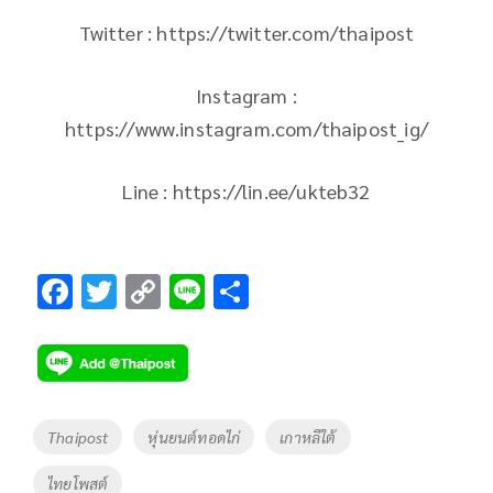
Twitter : https://twitter.com/thaipost
Instagram :
https://www.instagram.com/thaipost_ig/
Line : https://lin.ee/ukteb32
F
T
C
Li
S
ac
wi
o
n
h
e
tt
p
e
ar
b
er
y
e
o
Li
Tags
Thaipost
หุ่นยนต์ทอดไก่
เกาหลีใต้
o
n
ไทยโพสต์