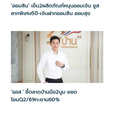
‘ออมสิน’ เข็น2ผลิตภัณฑ์หนุนออมเงิน ชูส
ลากพิเศษ5ปี-เงินฝากออมสิน ออมสุข
‘ธอส.’ ชี้ตลาดบ้านมือ2บูม ยอด
โอนQ2/69ทะยาน60%