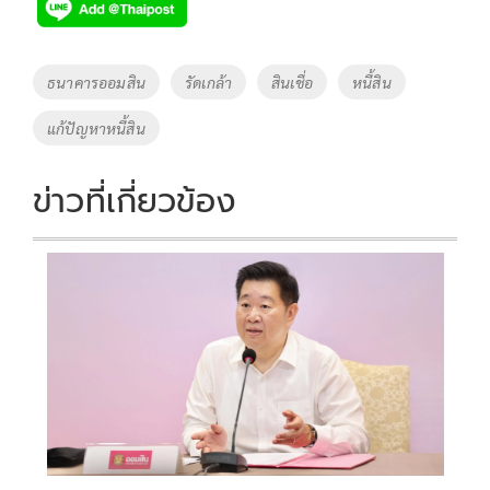
e
tt
p
e
ar
b
er
y
e
o
Li
Tags
ธนาคารออมสิน
รัดเกล้า
สินเชื่อ
หนี้สิน
o
n
แก้ปัญหาหนี้สิน
k
k
ข่าวที่เกี่ยวข้อง