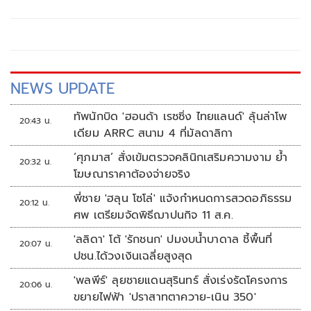
NEWS UPDATE
ทัพนักบิด 'ฮอนด้า เรซซิ่ง ไทยแลนด์' ลุ้นล่าโพ
20:43 น.
เดียม ARRC สนาม 4 ที่มัลดาลิกา
‘ศุภมาส’ สั่งเข้มตรวจคลินิกเสริมความงาม ย้ำ
20:32 น.
โฆษณาราคาต้องจ่ายจริง
พี่ชาย 'ฮลุน โซโล่' แจ้งกำหนดการสวดอภิธรรม
20:12 น.
ศพ เตรียมจัดพิธีฌาปนกิจ 11 ส.ค.
'ลลิดา' โต้ 'รักชนก' ปมงบน้ำบาดาล ชี้พื้นที่
20:07 น.
ปชน.ได้วงเงินเฉลี่ยสูงสุด
'พลพีร์' ลุยชายแดนสุรินทร์ สั่งเร่งรัดโครงการ
20:06 น.
ขยายไฟฟ้า 'ปราสาทตาควาย-เนิน 350'