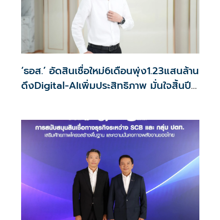
‘ธอส.’ อัดสินเชื่อใหม่6เดือนพุ่ง1.23แสนล้าน
ดึงDigital-AIเพิ่มประสิทธิภาพ มั่นใจสิ้นปี
ผลงานฉลุย