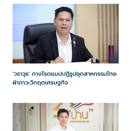
'วราวุธ' กางโรดแมปปฏิรูปอุตสาหกรรมไทย
ฝ่าภาวะวิกฤตเศรษฐกิจ