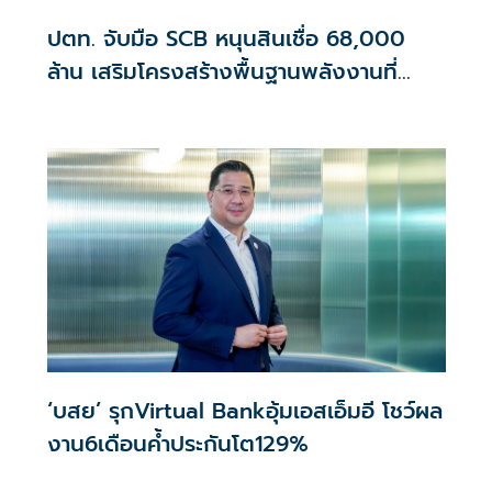
ปตท. จับมือ SCB หนุนสินเชื่อ 68,000
ล้าน เสริมโครงสร้างพื้นฐานพลังงานที่
ยั่งยืน
‘บสย’ รุกVirtual Bankอุ้มเอสเอ็มอี โชว์ผล
งาน6เดือนค้ำประกันโต129%