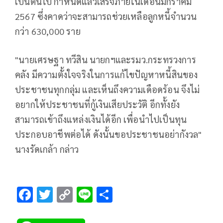
เป็นต้นไป กำหนดแล้วเสร็จภายในเดือนมกราคม
2567 ซึ่งคาดว่าจะสามารถช่วยเหลือลูกหนี้จำนวน
กว่า 630,000 ราย
"นายเศรษฐา ทวีสิน นายกฯและรมว.กระทรวงการ
คลัง มีความตั้งใจจริงในการแก้ไขปัญหาหนี้สินของ
ประชาชนทุกกลุ่ม และเห็นถึงความเดือดร้อน จึงไม่
อยากให้ประชาชนที่กู้เงินเสียประวัติ อีกทั้งยัง
สามารถเข้าถึงแหล่งเงินได้อีก เพื่อนำไปเป็นทุน
ประกอบอาชีพต่อได้ ดังนั้นขอประชาชนอย่ากังวล"
นางรัดเกล้า กล่าว
F
T
C
Li
S
ac
wi
o
n
h