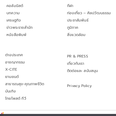
คอลัมนิสต์
กีฬา
บทความ
ท่องเที่ยว – ศิลปวัฒนธรรม
เศรษฐกิจ
ประชาสัมพันธ์
ข่าวพระราชสำนัก
ภูมิภาค
หนังสือพิมพ์
สิ่งแวดล้อม
ต่างประเทศ
PR & PRESS
อาชญากรรม
เกี่ยวกับเรา
X-CITE
ติดต่อและ สนับสนุน
ยานยนต์
สาธารณสุข-คุณภาพชีวิต
Privacy Policy
บันเทิง
ไทยโพสต์ ทีวี