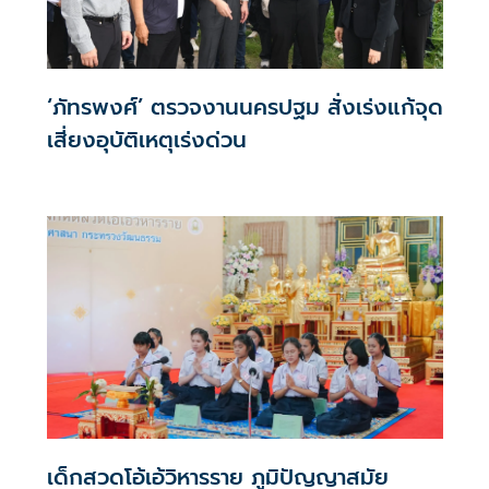
‘ภัทรพงศ์’ ตรวจงานนครปฐม สั่งเร่งแก้จุด
เสี่ยงอุบัติเหตุเร่งด่วน
เด็กสวดโอ้เอ้วิหารราย ภูมิปัญญาสมัย