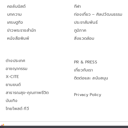
คอลัมนิสต์
กีฬา
บทความ
ท่องเที่ยว – ศิลปวัฒนธรรม
เศรษฐกิจ
ประชาสัมพันธ์
ข่าวพระราชสำนัก
ภูมิภาค
หนังสือพิมพ์
สิ่งแวดล้อม
ต่างประเทศ
PR & PRESS
อาชญากรรม
เกี่ยวกับเรา
X-CITE
ติดต่อและ สนับสนุน
ยานยนต์
สาธารณสุข-คุณภาพชีวิต
Privacy Policy
บันเทิง
ไทยโพสต์ ทีวี