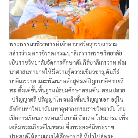
พระธรรมวชิราจารย์
เจ้าอาวาสวัดสุวรรณาราม
กล่าวว่า มหาวชิราลงกรณบาลีเถรวาทราชวิทยาลัย
เป็นราชวิทยาลัยจัดการศึกษาคัมภีร์บาลีเถรวาท พํฒ
นาศาสนทายาทให้มีความรู้ความเชี่ยวชาญคัมภีร์
บาลีเถรวาท และพัฒนาหลักสูตรเตปิฎกบาลีศากยสี
หะ ตั้งแต่ขั้นพื้นฐานมัธยมศึกษาตอนต้น-ตอนปลาย
ปริญญาตรี ปริญญาโท จนถึงขั้นปริญญาเอก อยู่ใน
สังกัดมหาวิทยาลัยมหาจุฬาลงกรณราชวิทยาลัย โดย
เปิดการเรียนการสอนเป็นบาลี อังกฤษ โปรแกรม เพื่อ
เฉลิมพระเกียรติในหลวง ซึ่งพระองค์มีพระราช
ประสงค์ให้สามเณรได้ศึกษาบาลี ที่นำไปสู่พระ