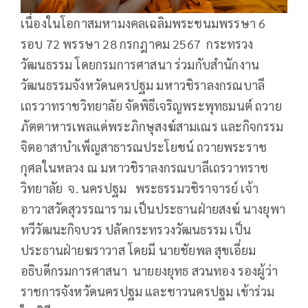
เนื่องในโอกาสมหามงคลเฉลิมพระชนมพรรษา 6
รอบ 72 พรรษา 28 กรกฎาคม 2567 กระทรวง
วัฒนธรรม โดยกรมการศาสนา ร่วมกับสำนักงาน
วัฒนธรรมจังหวัดนครปฐม มหาวชิราลงกรณบาลี
เถรวาทราชวิทยาลัย จัดพิธีเจริญพระพุทธมนต์ ถวาย
ภัตตาหารเพลแด่พระภิกษุสงฆ์สามเณร และกิจกรรม
จิตอาสาบำเพ็ญสาธารณประโยชน์ ถวายพระราช
กุศลในหลวง ณ มหาวชิราลงกรณบาลีเถรวาทราช
วิทยาลัย จ. นครปฐม พระธรรมวชิราจารย์ เจ้า
อาวาสวัดสุวรรณาราม เป็นประธานฝ่ายสงฆ์ นางยุพา
ทวีวัฒนะกิจบวร ปลัดกระทรวงวัฒนธรรม เป็น
ประธานฝ่ายฆราวาส โดยมี นายชัยพล สุขเอี่ยม
อธิบดีกรมการศาสนา นายยงยุทธ สวนทอง รองผู้ว่า
ราชการจังหวัดนครปฐม และชาวนครปฐม เข้าร่วม