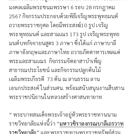
มงคลเฉลิมพระชนมพรรษา 6 รอบ 28 กรกฎาคม
2567 กิจกรรมประกอบด้วยพิธีเจริญพระพุทธมนต์
ถวายพระราชกุศล โดยมีพระสงฆ์10 รูป เจริญ
พระพุทธมนต์ และสามเณร 173 รูป เจริญพระพุทธ
มนต์บทกัจจายนสูตร 3 ภาษา ซึ่งได้แก่ ภาษาบาลี
ภาษาอังกฤษและภาษาไทย ถวายภัตตาหารเพลแด่
พระและสามเณร กิจกรรมจิตอาสาบำเพ็ญ
สาธารณประโยชน์ และกิจกรรมปลูกต้นไม้
เฉลิมพระเกียรติ 73 ต้น ณ ลานธรรม ลาน
เอนกประสงค์ ในส่วนศน. พร้อมสนับสนุนงานสืบสาน
พระราชปนิธานในหลวงสร้างศาสนทายาท
“ พระบาทสมเด็จพระเจ้าอยู่หัวพระราชทานนาม
ราชวิทยาลัยแห่งนี้ว่า “
มหาวชิราลงกรณบาลีเถรวาท
ราชวิทยาลัย
” และพระราชทานพระราชทรัพย์ส่วน