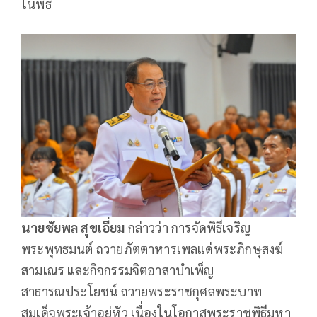
ในพิธี
นายชัยพล สุขเอี่ยม
กล่าวว่า การจัดพิธีเจริญ
พระพุทธมนต์ ถวายภัตตาหารเพลแด่พระภิกษุสงฆ์
สามเณร และกิจกรรมจิตอาสาบำเพ็ญ
สาธารณประโยชน์ ถวายพระราชกุศลพระบาท
สมเด็จพระเจ้าอยู่หัว เนื่องในโอกาสพระราชพิธีมหา