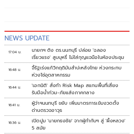
เดนมาร์ค) จัดมอบทุนการศึกษาพร้อมสนับสนุนอาหารและ
เครื่องบำรุงกำลังให้กับนักเรียนและนักฟุตบอลของโรงเรียน
อุบลรัตนราชกัญญาราชวิทยาลัยจังหวัดนครปฐม ด้าน
ร.ต.ท.ดร.มนัส โนนุช นักกีฬา ขอบคุณผู้ใหญ่ใจดีที่ร่วมสนับสนุน
ให้เยาวชนมีการพัฒนาและเติบโตเป็นนักกีฬาที่มีคุณภาพใน
อนาคต
NEWS UPDATE
นายกฯ ติง ตร.นนทบุรี ปล่อย 'ฉลอง
17:04 น.
เรี่ยวแรง' สูบบุหรี่ ไม่ใส่กุญแจมือในห้องประชุม
จี้รัฐเร่งแก้วิกฤติมันสำปะหลังไทย ห่วงกระทบ
16:48 น.
ห่วงโซ่อุตสาหกรรม
'เอกนิติ' สั่งทำ Risk Map สแกนพื้นที่เสี่ยง
16:44 น.
รับมือน้ำท่วม-ภัยแล้งภาคกลาง
ผู้ว่าฯนนทบุรี ขยับ เพิ่มมาตรการเข้มงวดตั้ง
16:41 น.
ด่านตรวจอาวุธ
เปิดปูม 'นายกธงชัย' จากผู้กำกับฯ สู่ 'ผึ้งหลวง'
16:36 น.
5 สมัย