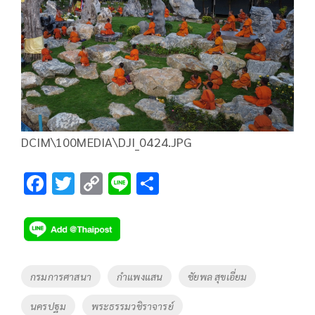
DCIM\100MEDIA\DJI_0424.JPG
F
T
C
Li
S
ac
wi
o
n
h
e
tt
p
e
ar
b
er
y
e
o
Li
Tags
กรมการศาสนา
กำแพงแสน
ชัยพล สุขเอี่ยม
o
n
นครปฐม
พระธรรมวชิราจารย์