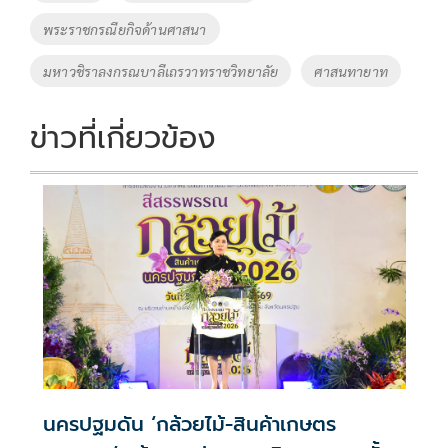
k
k
พระราชกรณียกิจด้านศาสนา
มหาวชิราลงกรณบาลีเถรวาทราชวิทยาลัย
ศาสนทายาท
ข่าวที่เกี่ยวข้อง
นครปฐมดัน ‘กล้วยไม้-สินค้าเกษตร