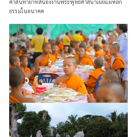
ศาสนทายาทสนองงานพระพุทธศาสนาเผยแผ่หลัก
ธรรมในอนาคต