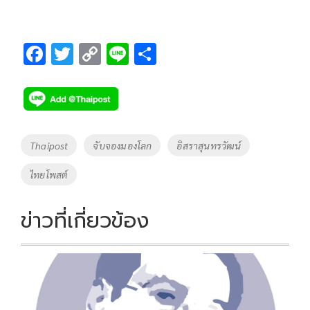
F
T
C
Li
S
ac
wi
o
n
h
e
tt
p
e
ar
b
er
y
e
o
Li
Tags
Thaipost
จับจองมองโลก
อิสราสุนทรวัฒน์
o
n
ไทยโพสต์
k
k
ข่าวที่เกี่ยวข้อง