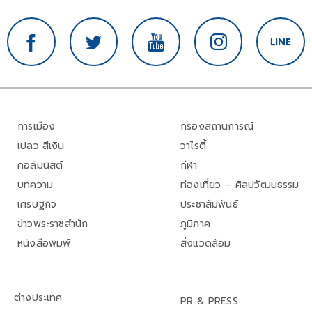
การเมือง
กรองสถานการณ์
เปลว สีเงิน
วาไรตี้
คอลัมนิสต์
กีฬา
บทความ
ท่องเที่ยว – ศิลปวัฒนธรรม
เศรษฐกิจ
ประชาสัมพันธ์
ข่าวพระราชสำนัก
ภูมิภาค
หนังสือพิมพ์
สิ่งแวดล้อม
ต่างประเทศ
PR & PRESS