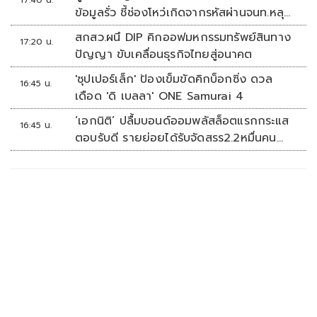
17:40 น.
ข้อมูลรั่ว ชี้ช่องโหว่เกิดจากรหัสผ่านจนท.หลุด
ไม่ใช่ถูกแฮกระบบ
สกสว.ผนึ DIP คิกออฟมหกรรมทรัพย์สินทาง
17:20 น.
ปัญญา ขับเคลื่อนธุรกิจไทยสู่อนาคต
'ซุปเปอร์เล็ก' ป้องเข็มขัดคิกบ็อกซิ่ง ดวล
16:45 น.
เดือด 'ดิ เบลลา' ONE Samurai 4
‘เอกนิติ’ ปลื้มบอนด์ออมพลัสล็อตแรกกระแส
16:45 น.
ตอบรับดี รายย่อยได้รับจัดสรร2.2หมื่นคน
เปิดจองรอบใหม่ก.ย.นี้