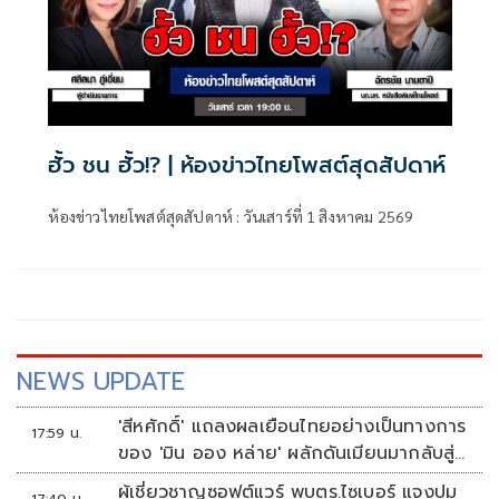
ฮั้ว ชน ฮั้ว!? | ห้องข่าวไทยโพสต์สุดสัปดาห์
ห้องข่าวไทยโพสต์สุดสัปดาห์ : วันเสาร์ที่ 1 สิงหาคม 2569
NEWS UPDATE
'สีหศักดิ์' แถลงผลเยือนไทยอย่างเป็นทางการ
17:59 น.
ของ 'มิน ออง หล่าย' ผลักดันเมียนมากลับสู่
อาเซียน
ผู้เชี่ยวชาญซอฟต์แวร์ พบตร.ไซเบอร์ แจงปม