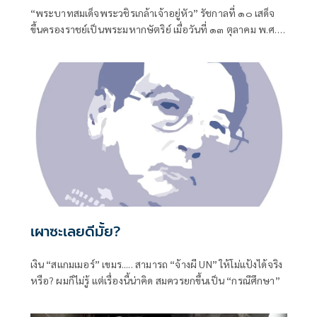
“พระบาทสมเด็จพระวชิรเกล้าเจ้าอยู่หัว” รัชกาลที่ ๑๐ เสด็จ
ขึ้นครองราชย์เป็นพระมหากษัตริย์ เมื่อวันที่ ๑๓ ตุลาคม พ.ศ.
๒๕๕๙
เผาซะเลยดีมั้ย?
เงิน “สแกมเมอร์” เขมร..... สามารถ “จ้างผี UN” ให้โม่แป้งได้จริง
หรือ? ผมก็ไม่รู้ แต่เรื่องนี้น่าคิด สมควรยกขึ้นเป็น “กรณีศึกษา”