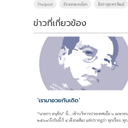
o
Li
Tags
Thaipost
จับจองมองโลก
อิสราสุนทรวัฒน์
o
n
k
k
ข่าวที่เกี่ยวข้อง
‘เรามาอวยกันเถิด’
“นายกฯ อนุทิน” นี่.... เข้าบริหารประเทศเมื่อ ๖ เมษาย
๒๕๖๙ ถึงวันนี้ ก็ ๔ เดือนเต็ม! แต่ปรากฏว่า ทุกเรื่อง..ทุก
ปัญหา หมักหมมมาแต่ยุคไหน-สมัยไหน ทั้งหมด-ทั้งมวล