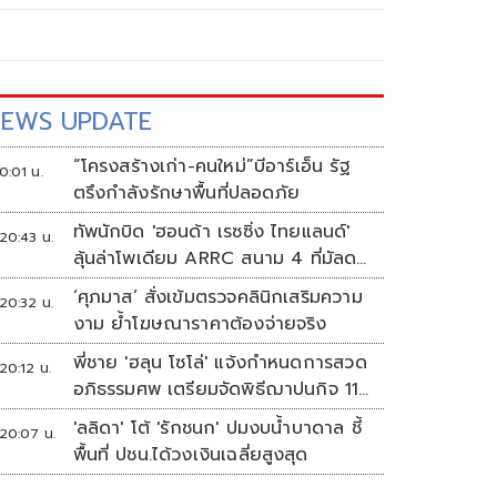
EWS UPDATE
“โครงสร้างเก่า-คนใหม่”บีอาร์เอ็น รัฐ
0:01 น.
ตรึงกำลังรักษาพื้นที่ปลอดภัย
ทัพนักบิด 'ฮอนด้า เรซซิ่ง ไทยแลนด์'
20:43 น.
ลุ้นล่าโพเดียม ARRC สนาม 4 ที่มัลดา
ลิกา
‘ศุภมาส’ สั่งเข้มตรวจคลินิกเสริมความ
20:32 น.
งาม ย้ำโฆษณาราคาต้องจ่ายจริง
พี่ชาย 'ฮลุน โซโล่' แจ้งกำหนดการสวด
20:12 น.
อภิธรรมศพ เตรียมจัดพิธีฌาปนกิจ 11
ส.ค.
'ลลิดา' โต้ 'รักชนก' ปมงบน้ำบาดาล ชี้
20:07 น.
พื้นที่ ปชน.ได้วงเงินเฉลี่ยสูงสุด