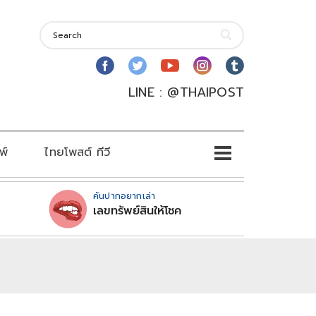
LINE : @THAIPOST
พ์
ไทยโพสต์ ทีวี
คันปากอยากเล่า
เลขทรัพย์สินให้โชค