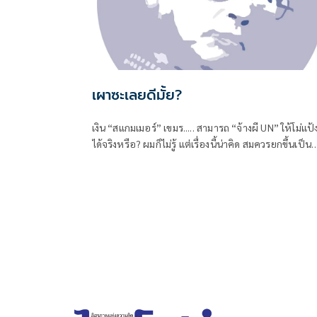
เผาซะเลยดีมั้ย?
เงิน “สแกมเมอร์” เขมร..... สามารถ “จ้างผี UN” ให้โม่แป้
ได้จริงหรือ? ผมก็ไม่รู้ แต่เรื่องนี้น่าคิด สมควรยกขึ้นเป็น
“กรณีศึกษา”