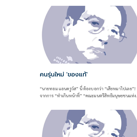
คนรุ่นใหม่ 'ของแท้'
“นายทอม แอนดรูว์ส” นี่ ต้องบอกว่า “เสียหมาไปเลย”!
จากการ “ทำเกินหน้าที่” “คณะมนตรีสิทธิมนุษยชนแห่ง
สหประชาชาติ”