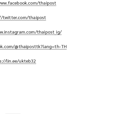
www.facebook.com/thaipost
//twitter.com/thaipost
w.instagram.com/thaipost_ig/
tok.com/@thaiposttk?lang=th-TH
s://lin.ee/ukteb32