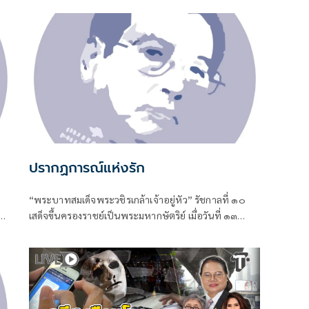
ปรากฏการณ์แห่งรัก
“พระบาทสมเด็จพระวชิรเกล้าเจ้าอยู่หัว” รัชกาลที่ ๑๐
เสด็จขึ้นครองราชย์เป็นพระมหากษัตริย์ เมื่อวันที่ ๑๓
ตุลาคม พ.ศ. ๒๕๕๙