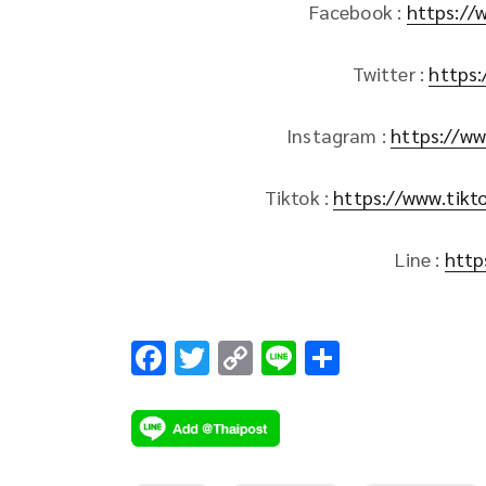
Facebook :
https://
Twitter :
https:
Instagram :
https://ww
Tiktok :
https://www.tik
Line :
http
F
T
C
Li
S
ac
wi
o
n
h
e
tt
p
e
ar
b
er
y
e