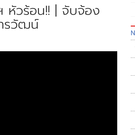
 หัวร้อน!! | จับจ้อง
ทรวัฒน์
N