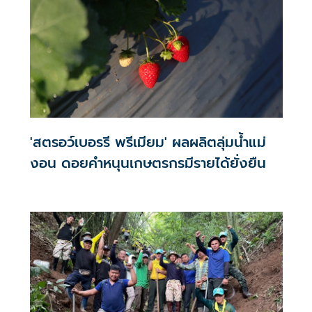
'สตรอว์เบอรรี พรีเมียม' ผลผลิตลุ่มน้ำแม่
งอน ดอยคำหนุนเกษตรกรมีรายได้ยั่งยืน