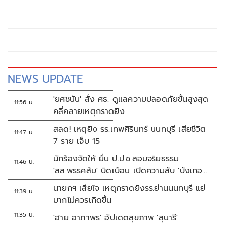
NEWS UPDATE
'ยศชนัน' สั่ง ศธ. ดูแลความปลอดภัยขั้นสูงสุด
11:56 น.
คลี่คลายเหตุกราดยิง
สลด! เหตุยิง รร.เทพศิรินทร์ นนทบุรี เสียชีวิต
11:47 น.
7 ราย เจ็บ 15
นักร้องจัดให้ ยื่น ป.ป.ช.สอบจริยธรรม
11:46 น.
'สส.พรรคส้ม' บิดเบือน เปิดความลับ 'บังเกอร์
ทหาร'
นายกฯ เสียใจ เหตุกราดยิงรร.ย่านนนทบุรี แย่
11:39 น.
มากไม่ควรเกิดขึ้น
11:35 น.
'ฮาย อาภาพร' อัปเดตสุขภาพ 'สุนารี'