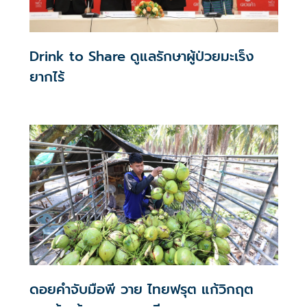
Drink to Share ดูแลรักษาผู้ป่วยมะเร็ง
ยากไร้
ดอยคำจับมือพี วาย ไทยฟรุต แก้วิกฤต