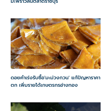
มะพร้าวล้นตลาดราชบุรี
ดอยคำเร่งรับซื้อ'มะม่วงกวน' แก้ปัญหาราคา
ตก เพิ่มรายได้เกษตรกรอ่างทอง