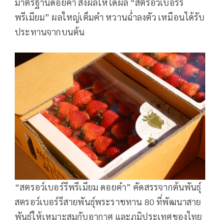
มาตรฐานดอยคำ ส่งผลให้ได้ผล “สตรอว์เบอร์รี
พรีเมียม” ผลใหญ่เต็มคำ หวานฉ่ำลงตัว เหมือนได้รับ
ประทานจากบนต้น
“สตรอว์เบอร์รีพรีเมียม ดอยคำ” คัดสรรจากต้นพันธุ์
สตรอว์เบอร์รีสายพันธุ์พระราชทาน 80 ที่พัฒนาสาย
พันธุ์ให้เหมาะสมกับอากาศ และภูมิประเทศของไทย