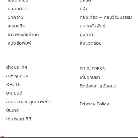
เปลว สีเงิน
วาไรตี้
คอลัมนิสต์
กีฬา
บทความ
ท่องเที่ยว – ศิลปวัฒนธรรม
เศรษฐกิจ
ประชาสัมพันธ์
ข่าวพระราชสำนัก
ภูมิภาค
หนังสือพิมพ์
สิ่งแวดล้อม
ต่างประเทศ
PR & PRESS
อาชญากรรม
เกี่ยวกับเรา
X-CITE
ติดต่อและ สนับสนุน
ยานยนต์
สาธารณสุข-คุณภาพชีวิต
Privacy Policy
บันเทิง
ไทยโพสต์ ทีวี