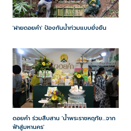
'ฝายดอยคำ' ป้องกันน้ำท่วมแบบยั่งยืน
ดอยคำ ร่วมสืบสาน 'น้ำพระราชหฤทัย...จาก
ฟ้าสู่มหานคร'