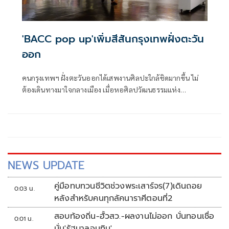
'BACC pop up'เพิ่มสีสันกรุงเทพฝั่งตะวัน
ออก
คนกรุงเทพฯ ฝั่งตะวันออกได้เสพงานศิลปะใกล้ชิดมากขึ้น ไม่
ต้องเดินทางมาใจกลางเมือง เมื่อหอศิลปวัฒนธรรมแห่ง
กรุงเทพมหานคร (BACC) ร่วมกับ MMAD - MunMun Art
Destination คอมมูนิตี้อาร์ตแห่งใหม่โซนกรุงเทพตะวันออก
ภายในมันมัน ศรีนครินทร์ เปิด “BACC pop•up”
NEWS UPDATE
คู่มือทบทวนชีวิตช่วงพระเสาร์จร(7)เดินถอย
0:03 น.
หลังสำหรับคนทุกลัคนาราศีตอนที่2
สอบท้องถิ่น-ฮั้วสว.-ผลงานไม่ออก บั่นทอนเชื่อ
0:01 น.
มั่น'รัฐบาลอนุทิน'