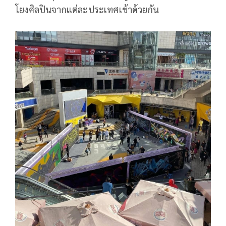
โยงศิลปินจากแต่ละประเทศเข้าด้วยกัน