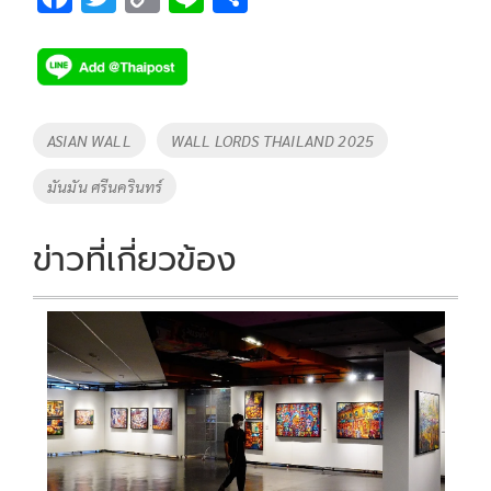
ac
wi
o
n
h
e
tt
p
e
ar
b
er
y
e
o
Li
Tags
ASIAN WALL
WALL LORDS THAILAND 2025
o
n
มันมัน ศรีนครินทร์
k
k
ข่าวที่เกี่ยวข้อง