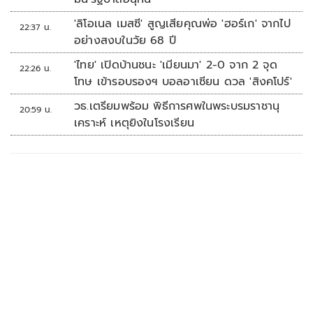
'ลิโอเนล เมสซี' สูญเสียคุณพ่อ 'ฮอร์เก' จากไป
22:37 น.
อย่างสงบในวัย 68 ปี
'ไทย' เปิดบ้านชนะ 'เมียนมา' 2-0 จาก 2 จุด
22:26 น.
โทษ เข้ารอบรองฯ บอลอาเซียน ดวล 'สิงคโปร์'
วธ.เตรียมพร้อม พิธีการศพในพระบรมราชานุ
20:59 น.
เคราะห์ เหตุยิงในโรงเรียน