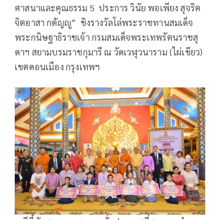
ศาสนาและคุณธรรม 5 ประการ วินัย พอเพียง สุจริต
จิตอาสา กตัญญู” ชิงรางวัลโล่พระราชทานสมเด็จ
พระกนิษฐาธิราชเจ้า กรมสมเด็จพระเทพรัตนราชสุ
ดาฯ สยามบรมราชกุมารี ณ วัดเวฬุวนาราม (ไผ่เขียว)
เขตดอนเมือง กรุงเทพฯ