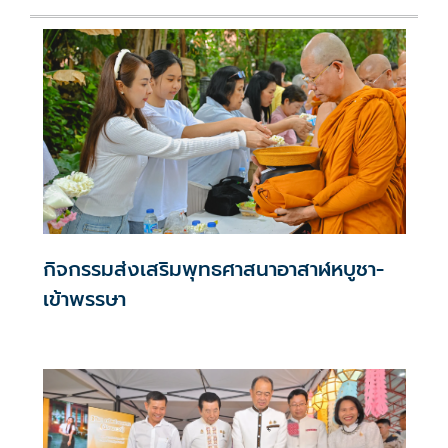
กิจกรรมส่งเสริมพุทธศาสนาอาสาฬหบูชา-
เข้าพรรษา