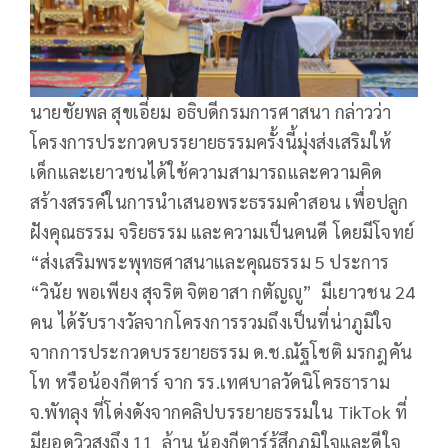
นายชัยพล สุขเอี่ยม อธิบดีกรมการศาสนา กล่าวว่า
โครงการประกวดบรรยายธรรมครั้งนี้มุ่งส่งเสริมให้
เด็กและเยาวชนได้ใช้ความสามารถและความคิด
สร้างสรรค์ในการนำเสนอพระธรรมคำสอน เพื่อปลูก
ฝังคุณธรรม จริยธรรม และความเป็นคนดี โดยมีโจทย์
“ส่งเสริมพระพุทธศาสนาและคุณธรรม 5 ประการ
“วินัย พอเพียง สุจริต จิตอาสา กตัญญู” มีเยาวชน 24
คน ได้รับรางวัลจากโครงการรวมถึงเป็นที่น่าภูมิใจ
จากการประกวดบรรยายธรรม ด.ช.ณัฐโชติ มรกฎคัน
โท หรือน้องกีตาร์ จาก รร.เทศบาลวัดนิโครธาราม
จ.พัทลุง ที่โด่งดังจากคลิปบรรยายธรรมใน TikTok ที่
มียอดวิวสูงถึง 11 ล้าน น้องกีตาร์รู้สึกภูมิใจและดีใจ