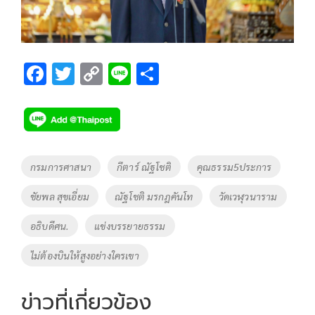
F
T
C
Li
S
ac
wi
o
n
h
e
tt
p
e
ar
b
er
y
e
o
Li
Tags
กรมการศาสนา
กีตาร์ ณัฐโชติ
คุณธรรม5ประการ
o
n
ชัยพล สุขเอี่ยม
ณัฐโชติ มรกฎคันโท
วัดเวฬุวนาราม
k
k
อธิบดีศน.
แข่งบรรยายธรรม
ไม่ต้องบินให้สูงอย่างใครเขา
ข่าวที่เกี่ยวข้อง