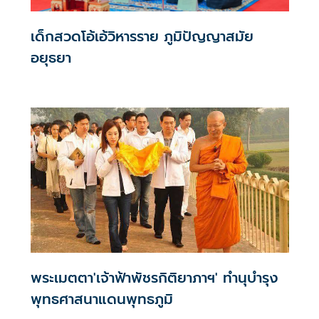
เด็กสวดโอ้เอ้วิหารราย ภูมิปัญญาสมัย
อยุธยา
พระเมตตา'เจ้าฟ้าพัชรกิติยาภาฯ' ทำนุบำรุง
พุทธศาสนาแดนพุทธภูมิ