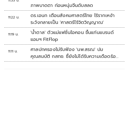
11:33 น.
ภาพบาดตา ก่อนหนุ่มจีนดับสลด
ดร.เอนก เตือนสังคมศาสตร์ไทย ไร้รากเหง้า
11:22 น.
ระวังกลายเป็น 'ศาสตร์ไร้จิตวิญญาณ'
'น้ำตาล' ตัวแม่แฟชั่นไอคอน ขึ้นแท่นแบรนด์
11:19 น.
แอมฯ FitFlop
ศาลปกครองไม่รับฟ้อง 'นพ.สรณ' ปม
11:11 น.
คุณสมบัติ กสทช. ชี้ยังไม่ได้รับความเดือดร้อน
เสียหาย