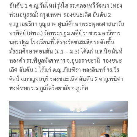
อันดับ 1 ด.ญ.วันใหม่ รุ่งใส รร.คลองทวีวัฒนา (ทอง
ท่วมอนุสรณ์) กรุงเทพฯ รองชนะเลิศ อันดับ 2
ด.ญ.เมฆริกา บุญนาค ศูนย์ศึกษาพระพุทธศาสนาวัน
อาทิตย์ (ศพอ.) วัดพระปฐมเจดีย์ ราชวรมหาวิหาร
นครปฐม โรงเรียนที่ได้รางวัลชนะเลิศ ระดับชั้น
มัธยมศึกษาตอนต้น (ม.1 – ม.3) ได้แก่ น.ส.นิชนันท์
ทองคำ รร.พิบูลมังสาหาร จ.อุบลราชธานี รองชนะ
เลิศ อันดับ 1 ได้แก่ ด.ญ.ภัณฑิรา ทองอินทร์ รร.วีร
ศิลป์ จ.กาญจนบุรี รองชนะเลิศ อันดับ 2 ด.ญ.พนิตา
หงษ์หยก ร.ร.ภูเก็ตวิทยาลัย จ.ภูเก็ต