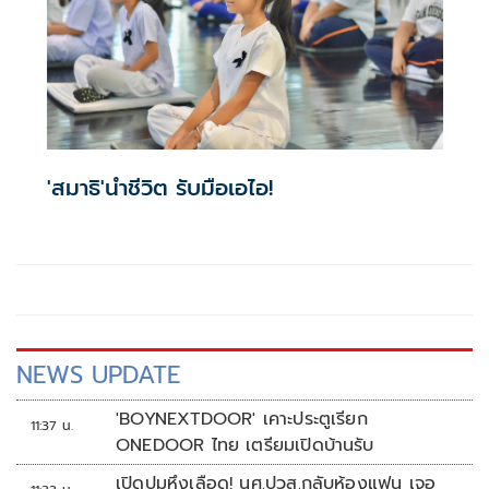
'สมาธิ'นำชีวิต รับมือเอไอ!
NEWS UPDATE
'BOYNEXTDOOR' เคาะประตูเรียก
11:37 น.
ONEDOOR ไทย เตรียมเปิดบ้านรับ
เปิดปมหึงเลือด! นศ.ปวส.กลับห้องแฟน เจอ