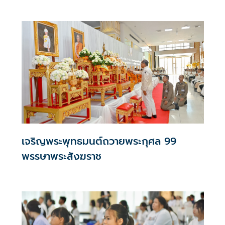
เจริญพระพุทธมนต์ถวายพระกุศล 99
พรรษาพระสังฆราช