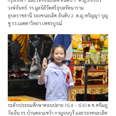
วงษ์จันทร์ รร.มูลนิธิวัดศรีอุบลรัตนาราม
อุบลราชธานี รองชนะเลิศ อันดับ 2 ด.ญ.หริญญา บุญ
ชู รร.เมตตาวิทยา เพชรบูรณ์
ระดับประถมศึกษาตอนปลาย (ป.4 – ป.6) ด.ช.ศรัณยู
วังเย็น รร.บ้านดอนเขว้า กาญจนบุรี และรองชนะเลิศ