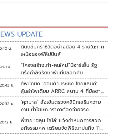
EWS UPDATE
ดินถล่มคร่าชีวิตอย่างน้อย 4 รายในภาค
5:40 น.
เหนือของฟิลิปปินส์
“โครงสร้างเก่า-คนใหม่”บีอาร์เอ็น รัฐ
0:01 น.
ตรึงกำลังรักษาพื้นที่ปลอดภัย
ทัพนักบิด 'ฮอนด้า เรซซิ่ง ไทยแลนด์'
20:43 น.
ลุ้นล่าโพเดียม ARRC สนาม 4 ที่มัลดาลิ
กา
‘ศุภมาส’ สั่งเข้มตรวจคลินิกเสริมความ
20:32 น.
งาม ย้ำโฆษณาราคาต้องจ่ายจริง
พี่ชาย 'ฮลุน โซโล่' แจ้งกำหนดการสวด
20:12 น.
อภิธรรมศพ เตรียมจัดพิธีฌาปนกิจ 11
ส.ค.