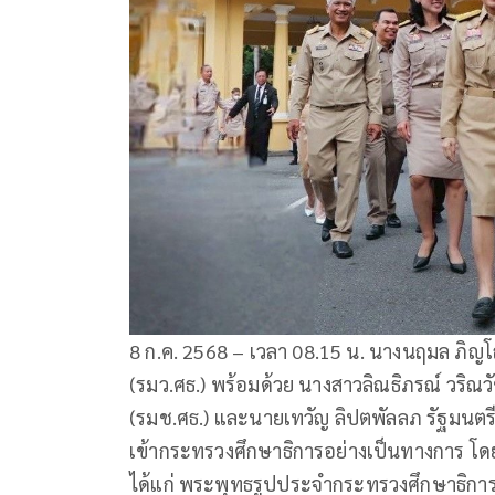
8 ก.ค. 2568 – เวลา 08.15 น. นางนฤมล ภิญโ
(รมว.ศธ.) พร้อมด้วย นางสาวลิณธิภรณ์ วริณว
(รมช.ศธ.) และนายเทวัญ ลิปตพัลลภ รัฐมนตรี
เข้ากระทรวงศึกษาธิการอย่างเป็นทางการ โดยไ
ได้แก่ พระพุทธรูปประจำกระทรวงศึกษาธิการ “พ