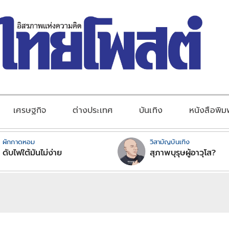
เศรษฐกิจ
ต่างประเทศ
บันเทิง
หนังสือพิม
ผักกาดหอม
วิสามัญบันเทิง
ดับไฟใต้มันไม่ง่าย
สุภาพบุรุษผู้อาวุโส?