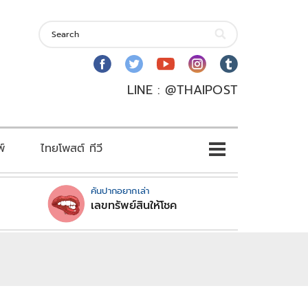
LINE : @THAIPOST
พ์
ไทยโพสต์ ทีวี
คันปากอยากเล่า
เลขทรัพย์สินให้โชค