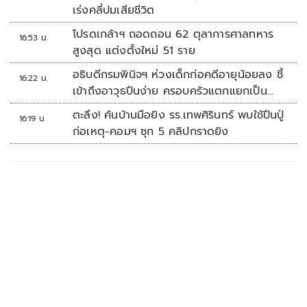
เร่งคลี่ปมเสียชีวิต
โปรดเกล้าฯ ถอดถอน 62 ตุลาการศาลทหาร
16:53 น.
สูงสุด แต่งตั้งใหม่ 51 ราย
อธิบดีกรมพินิจฯ ห่วงเด็กก่อคดีอายุน้อยลง ชี้
16:22 น.
เข้าถึงอาวุธปืนง่าย ครอบครัวแตกแยกเป็น
ชนวนสำคัญ
ตะลึง! ค้นบ้านมือยิง รร.เทพศิรินทร์ พบใช้ปืนปู่
16:19 น.
ก่อเหตุ-คอมฯ ซุก 5 คลิปกราดยิง