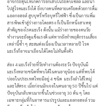
อาจกระตุ้นให้เกิดการอักเสบในระดับเซลล์ และนำ
ไปสู่โรคมะเร็งได้ ยิ่งบางคนที่คลายเครียดด้วยการดื่ม
แอลกอฮอล์ สูบบุหรี่หรือบุหรี่ไฟฟ้า ซึ่งเป็นการเพิ่ม
สารพิษเข้าสู่ร่างกายโดยตรง ก็เป็นอีกหนึ่งสาเหตุ
สำคัญของโรคมะเร็ง ดังนั้น แม้ร่างกายของคนวัย
ทำงานจะยังดูแข็งแรงดี แต่หากยังทำพฤติกรรมเสี่ยง
เหล่านี้ซ้ำ ๆ สะสมต่อเนื่องเป็นเวลาหลายปี โรค
มะเร็งก็อาจมาเยือนได้โดยไม่ทันตั้งตัว
ส่อง 4 มะเร็งร้ายที่วัยทำงานต้องระวัง ปัจจุบันมี
มะเร็งหลายชนิดที่พบได้ในคนอายุน้อย แต่ที่พบได้
บ่อยในประเทศไทยมีอยู่ 4 ชนิด มะเร็งลำไส้ใหญ่
และไส้ตรง: เมื่อก่อนมักเจอในคนอายุ 50 ปีขึ้นไป แต่
ปัจจุบันกลับพบมากขึ้นในช่วงอายุ 30 ต้น ๆ โดย
เฉพาะกลุ่มที่กินอาหารแปรรูปและแอลกอฮอล์ รวม