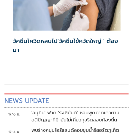
วัคซีนโควิดหลบไป'วัคซีนไข้หวัดใหญ่ ' ต้อง
มา
NEWS UPDATE
'อนุทิน' ฟาด 'รังสิมันต์' ชอบพูดคาดเดาตาม
17:16 น.
สติปัญญาที่มี ยันไม่เกี่ยวทุจริตสอบท้องถิ่น
พบร่างหนุ่มไอร์แลนด์ลอยขุมน้ำรีสอร์ตภูเก็ต
17:14 น.