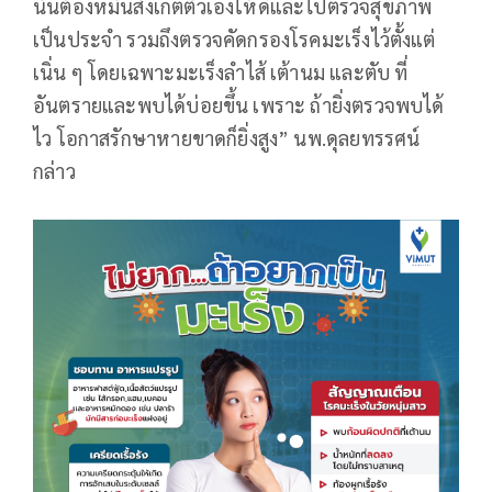
นั้นต้องหมั่นสังเกตตัวเองให้ดีและไปตรวจสุขภาพ
เป็นประจำ รวมถึงตรวจคัดกรองโรคมะเร็งไว้ตั้งแต่
เนิ่น ๆ โดยเฉพาะมะเร็งลำไส้ เต้านม และตับ ที่
อันตรายและพบได้บ่อยขึ้น เพราะ ถ้ายิ่งตรวจพบได้
ไว โอกาสรักษาหายขาดก็ยิ่งสูง” นพ.ดุลยทรรศน์
กล่าว