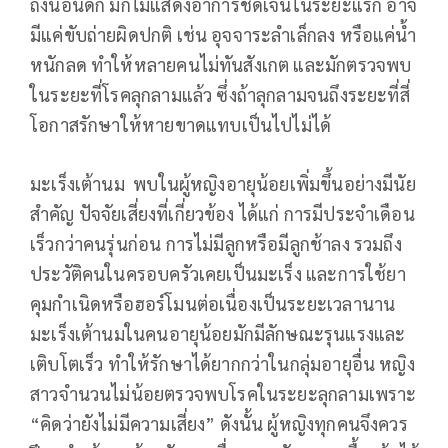
ถึงนอนดึก มักไม่แสดงอาการชัดเจนในระยะแรก อาจ
มีแค่ขับถ่ายผิดปกติ เช่น อุจจาระลำเล็กลง หรือแค่น้ำ
หนักลด ทำให้หลายคนไม่ทันสังเกต และมักตรวจพบ
ในระยะที่โรคลุกลามแล้ว ซึ่งถ้าลุกลามจนถึงระยะที่สี่
โอกาสรักษาให้หายขาดแทบเป็นไปไม่ได้
มะเร็งเต้านม พบในผู้หญิงอายุน้อยเพิ่มขึ้นอย่างมีนัย
สำคัญ ปัจจัยเสี่ยงที่เกี่ยวข้อง ได้แก่ การมีประจำเดือน
เร็วกว่าคนรุ่นก่อน การไม่มีลูกหรือมีลูกช้าลง รวมถึง
ประวัติคนในครอบครัวเคยเป็นมะเร็ง และการใช้ยา
คุมกำเนิดหรือฮอร์โมนต่อเนื่องเป็นระยะเวลานาน
มะเร็งเต้านมในคนอายุน้อยมักมีลักษณะรุนแรงและ
เติบโตเร็ว ทำให้รักษาได้ยากกว่าในกลุ่มอายุอื่น หญิง
สาวจำนวนไม่น้อยตรวจพบโรคในระยะลุกลามเพราะ
“คิดว่ายังไม่มีความเสี่ยง” ดังนั้น ผู้หญิงทุกคนจึงควร