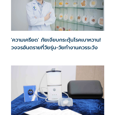
'ความเครียด' ภัยเงียบกระตุ้นโรคเบาหวาน!
วงจรอันตรายที่วัยรุ่น-วัยทำงานควรระวัง