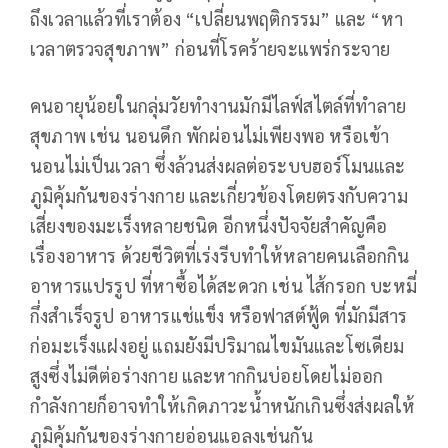
ถึงเวลาแล้วที่เราต้อง “เปลี่ยนพฤติกรรม” และ “หา
เวลาตรวจสุขภาพ” ก่อนที่โรคร้ายจะแพร่กระจาย
คนอายุน้อยในกลุ่มวัยทำงานมักมีไลฟ์สไตล์ที่ทำลาย
สุขภาพ เช่น นอนดึก พักผ่อนไม่เพียงพอ หรือเข้า
นอนไม่เป็นเวลา ซึ่งล้วนส่งผลต่อระบบฮอร์โมนและ
ภูมิคุ้มกันของร่างกาย และเกี่ยวข้องโดยตรงกับความ
เสี่ยงของมะเร็งหลายชนิด อีกหนึ่งปัจจัยสำคัญคือ
เรื่องอาหาร ด้วยชีวิตที่เร่งรีบทำให้หลายคนเลือกกิน
อาหารแปรรูป ที่หาซื้อได้สะดวก เช่น ไส้กรอก บะหมี่
กึ่งสำเร็จรูป อาหารแช่แข็ง หรือฟาสต์ฟู้ด ที่มักมีสาร
ก่อมะเร็งแฝงอยู่ แถมยังมีปริมาณไขมันและโซเดียม
สูงซึ่งไม่ดีต่อร่างกาย และหากกินบ่อยโดยไม่ออก
กำลังกายก็อาจทำให้เกิดภาวะน้ำหนักเกินซึ่งส่งผลให้
ภูมิคุ้มกันของร่างกายอ่อนแอลงเช่นกัน