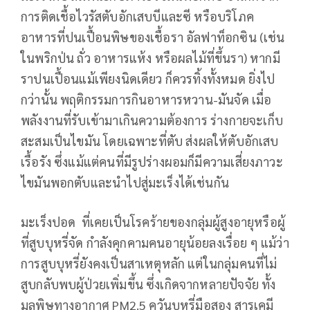
การติดเชื้อไวรัสตับอักเสบบีและซี หรือบริโภค
อาหารที่ปนเปื้อนพิษของเชื้อรา อัลฟาท็อกซิน (เช่น
ในพริกป่น ถั่ว อาหารแห้ง หรือผลไม้ที่ขึ้นรา) หากมี
ราปนเปื้อนแม้เพียงนิดเดียว ก็ควรทิ้งทั้งหมด ยิ่งไป
กว่านั้น พฤติกรรมการกินอาหารหวาน-มันจัด เมื่อ
พลังงานที่รับเข้ามาเกินความต้องการ ร่างกายจะเก็บ
สะสมเป็นไขมัน โดยเฉพาะที่ตับ ส่งผลให้ตับอักเสบ
เรื้อรัง ซึ่งแม้แต่คนที่มีรูปร่างผอมก็มีความเสี่ยงภาวะ
ไขมันพอกตับและนำไปสู่มะเร็งได้เช่นกัน
มะเร็งปอด ที่เคยเป็นโรคร้ายของกลุ่มผู้สูงอายุหรือผู้
ที่สูบบุหรี่จัด กำลังคุกคามคนอายุน้อยลงเรื่อย ๆ แม้ว่า
การสูบบุหรี่ยังคงเป็นสาเหตุหลัก แต่ในกลุ่มคนที่ไม่
สูบกลับพบผู้ป่วยเพิ่มขึ้น ซึ่งเกิดจากหลายปัจจัย ทั้ง
มลพิษทางอากาศ PM2.5 ควันบุหรี่มือสอง สารเคมี