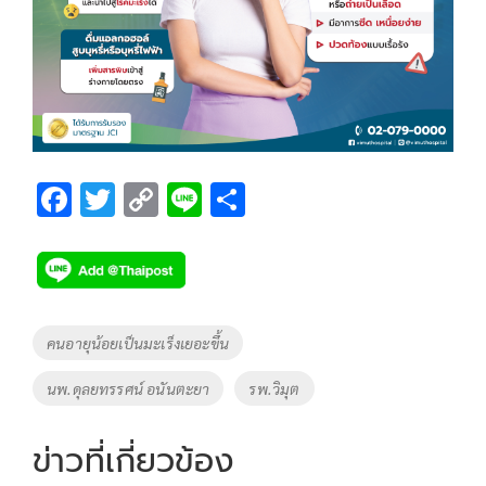
F
T
C
Li
S
ac
wi
o
n
h
e
tt
p
e
ar
b
er
y
e
o
Li
Tags
คนอายุน้อยเป็นมะเร็งเยอะขึ้น
o
n
นพ.ดุลยทรรศน์ อนันตะยา
รพ.วิมุต
k
k
ข่าวที่เกี่ยวข้อง