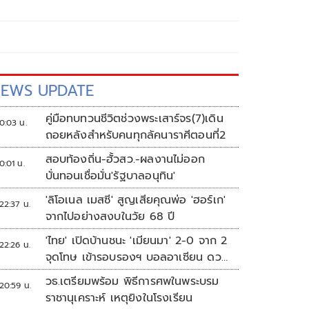
EWS UPDATE
คู่มือทบทวนชีวิตช่วงพระเสาร์จร(7)เดิน
0:03 น.
ถอยหลังสำหรับคนทุกลัคนาราศีตอนที่2
สอบท้องถิ่น-ฮั้วสว.-ผลงานไม่ออก
0:01 น.
บั่นทอนเชื่อมั่น'รัฐบาลอนุทิน'
'ลิโอเนล เมสซี' สูญเสียคุณพ่อ 'ฮอร์เก'
22:37 น.
จากไปอย่างสงบในวัย 68 ปี
'ไทย' เปิดบ้านชนะ 'เมียนมา' 2-0 จาก 2
22:26 น.
จุดโทษ เข้ารอบรองฯ บอลอาเซียน ดวล
'สิงคโปร์'
วธ.เตรียมพร้อม พิธีการศพในพระบรม
20:59 น.
ราชานุเคราะห์ เหตุยิงในโรงเรียน