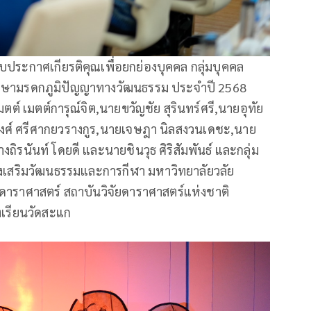
ประกาศเกียรติคุณเพื่อยกย่องบุคคล กลุ่มบุคคล
รักษามรดกภูมิปัญญาทางวัฒนธรรม ประจำปี 2568
ต์ เมตต์การุณ์จิต,นายขวัญชัย สุรินทร์ศรี,นายอุทัย
ุภงศ์ ศรีศากยวรางกูร,นายเจษฎา นิลสงวนเดชะ,นาย
งถิรนันท์ โดยดี และนายชินวุธ ศิริสัมพันธ์ และกลุ่ม
ส่งเสริมวัฒนธรรมและการกีฬา มหาวิทยาลัยวลัย
งดาราศาสตร์ สถาบันวิจัยดาราศาสตร์แห่งชาติ
เรียนวัดสะแก