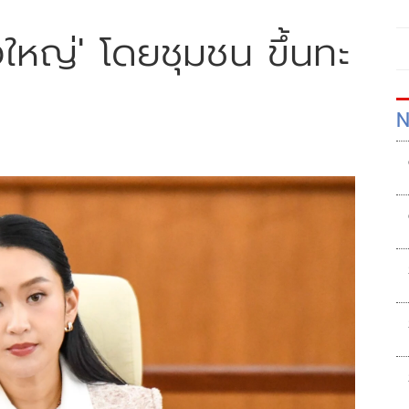
งใหญ่' โดยชุมชน ขึ้นทะ
N