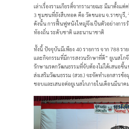
เล่าเรื่องรามเกียรติ์จากรามายณะ มีมาตั้งแต่
3 ชุมชนที่ยังสืบทอด คือ วัดขนอน จ.ราชบุรี,
ดังนั้น การฟื้นฟูหนังใหญ่จึงเป็นตัวอย่างกา
ท้องถิ่น ระดับชาติ และนานาชาติ
ทั้งนี้ ปัจจุบันมีเพียง 40 รายการ จาก 788
และกิจกรรมที่มีการสงวนรักษาที่ดี” ยูเนสโ
รักษามรดกวัฒนธรรมที่จับต้องไม่ได้เสนอขึ้
ส่งเสริมวัฒนธรรม (สวธ.) จะจัดทำเอกสารข้อ
ชอบและเสนอต่อยูเนสโกภายในเดือนมีนาค