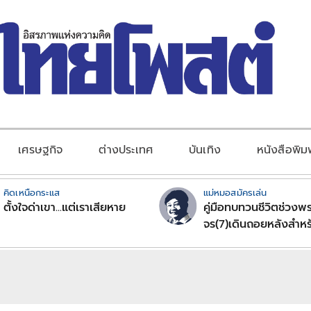
เศรษฐกิจ
ต่างประเทศ
บันเทิง
หนังสือพิม
คิดเหนือกระแส
แม่หมอสมัครเล่น
ตั้งใจด่าเขา...แต่เราเสียหาย
คู่มือทบทวนชีวิตช่วงพร
จร(7)เดินถอยหลังสำหร
ลัคนาราศีตอนที่2