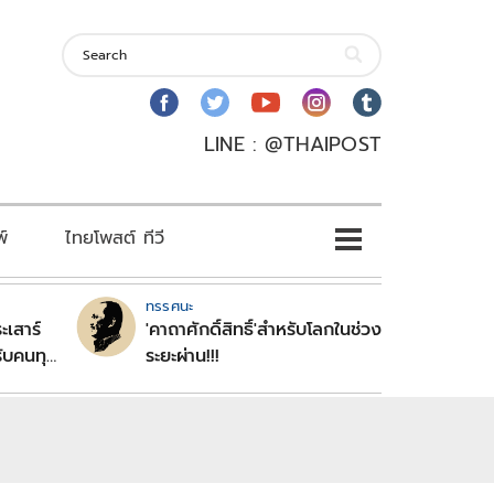
LINE : @THAIPOST
พ์
ไทยโพสต์ ทีวี
ทรรศนะ
ะเสาร์
'คาถาศักดิ์สิทธิ์'สำหรับโลกในช่วง
ับคนทุก
ระยะผ่าน!!!