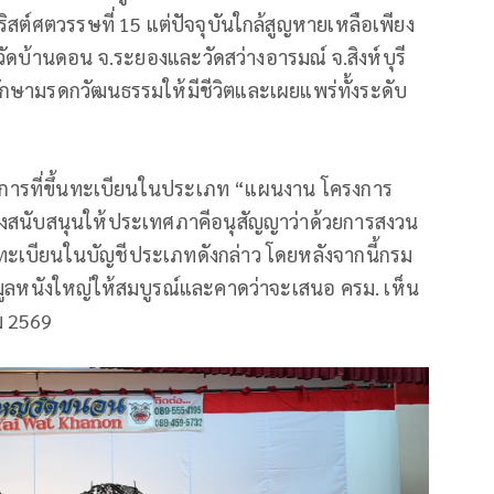
คริสต์ศตวรรษที่ 15 แต่ปัจจุบันใกล้สูญหายเหลือเพียง
 วัดบ้านดอน จ.ระยองและวัดสว่างอารมณ์ จ.สิงห์บุรี
รรักษามรดกวัฒนธรรมให้มีชีวิตและเผยแพร่ทั้งระดับ
 รายการที่ขึ้นทะเบียนในประเภท “แผนงาน โครงการ
กจึงสนับสนุนให้ประเทศภาคีอนุสัญญาว่าด้วยการสงวน
นทะเบียนในบัญชีประเภทดังกล่าว โดยหลังจากนี้กรม
มูลหนังใหญ่ให้สมบูรณ์และคาดว่าจะเสนอ ครม. เห็น
ม 2569