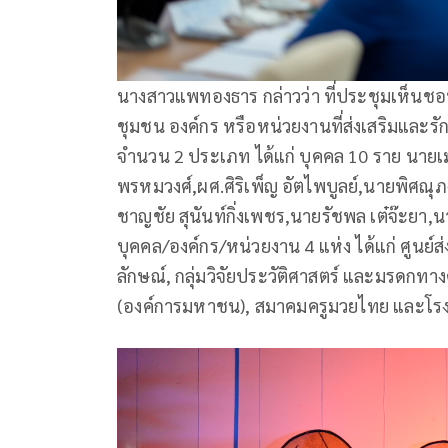
นางสาวแพทองธาร กล่าวว่า ที่ประชุมเห็นชอบ
ชุมชน องค์กร หรือหน่วยงานที่ส่งเสริมและ
จำนวน 2 ประเภท ได้แก่ บุคคล 10 ราย นายเมต
พรหมวงศ์,ผศ.ศิริเพ็ญ อัตไพบูลย์,นายพิศณ
ชาญชัย สุนันท์กิ่งเพชร,นายรัชพล เต๋จ๊ะยา,นา
บุคคล/องค์กร/หน่วยงาน 4 แห่ง ได้แก่ ศูนย์
ลักษณ์, กลุ่มวิจัยประวัติศาสตร์ และมรดกทา
(องค์การมหาชน), สมาคมครูมวยไทย และโรง