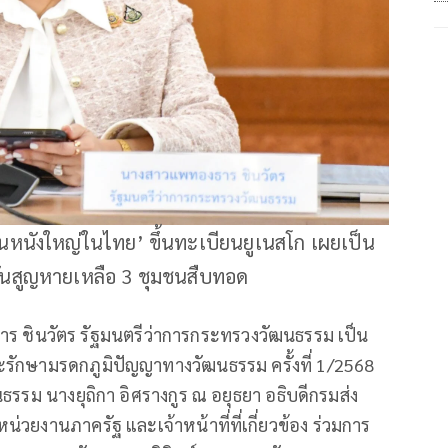
นหนังใหญ่ในไทย’ ขึ้นทะเบียนยูเนสโก เผยเป็น
วั่นสูญหายเหลือ 3 ชุมชนสืบทอด
ร ชินวัตร รัฐมนตรีว่าการกระทรวงวัฒนธรรม เป็น
กษามรดกภูมิปัญญาทางวัฒนธรรม ครั้งที่ 1/2568
รรม นางยุถิกา อิศรางกูร ณ อยุธยา อธิบดีกรมส่ง
น่วยงานภาครัฐ และเจ้าหน้าที่ที่เกี่ยวข้อง ร่วมการ