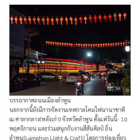
บรรยากาศถนนเมืองลำพูน
นอกจากนี้ยังมีการจัดงานเทศกาลโคมไฟนานาชาติ
ณ ศาลากลาง(หลังเก่า) จังหวัดลำพูน ตั้งแต่วันนี้- 10
พฤศจิกายน และร่วมสนุกกับงานสีสันศิลป์ ถิ่น
ลำพูน(Lamphun Light & Craft) โดยการท่องเที่ยว