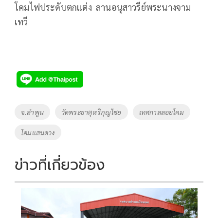
โคมไฟประดับตกแต่ง ลานอนุสาวรีย์พระนางจาม
เทวี
Tags
จ.ลำพูน
วัดพระธาตุหริภุญไชย
เทศกาลลอยโคม
โคมแสนดวง
ข่าวที่เกี่ยวข้อง