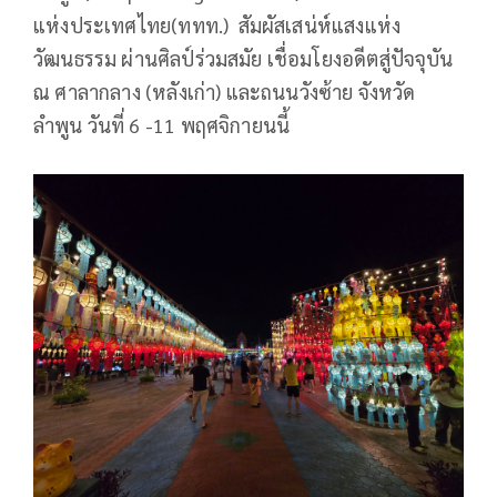
แห่งประเทศไทย(ททท.) สัมผัสเสน่ห์แสงแห่ง
วัฒนธรรม ผ่านศิลป์ร่วมสมัย เชื่อมโยงอดีตสู่ปัจจุบัน
ณ ศาลากลาง (หลังเก่า) และถนนวังซ้าย จังหวัด
ลำพูน วันที่ 6 -11 พฤศจิกายนนี้