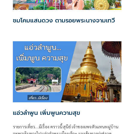
ชมโคมแสนดวง ตามรอยพระนางจามเทวี
แอ่วลำพูน เพิ่มพูนความสุข
รายการเที่ยว....มีเรื่อง คราวนี้ สุนีย์ เจ้าของเพจตัวแทนหมู่บ้าน
จะพาเดินทางไปแอ่วลำพูน เมืองเล็กๆ บนเส้นทางมุ่งสู่ภาค