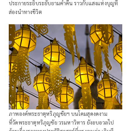
ประกายระยิบระยับยามค่ำคืน ราวกับแสงแห่งบุญที่
ส่องนำทางชีวิต
ภาพองค์พระธาตุหริภุญชัยฯ บนโคมสุดงดงาม
ที่วัดพระธาตุหริภุญชัย วรมหาวิหาร ยังอบอวลไป