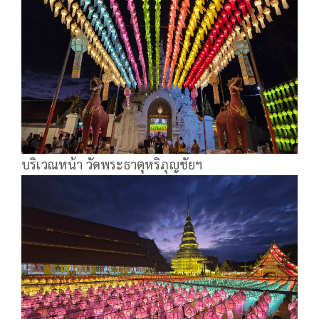
บริเวณหน้า วัดพระธาตุหริภุญชัยฯ