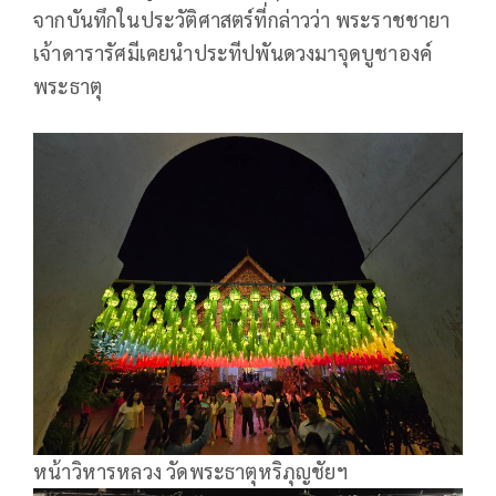
จากบันทึกในประวัติศาสตร์ที่กล่าวว่า พระราชชายา
เจ้าดารารัศมีเคยนำประทีปพันดวงมาจุดบูชาองค์
พระธาตุ
หน้าวิหารหลวง วัดพระธาตุหริภุญชัยฯ