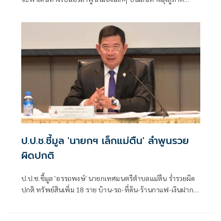
เหนือ อยู่ใกล้เชียงใหม่แค่ไม่กี่กิโลเมตรเท่านั้น แต่เป็นเมืองที่มี
วัฒนธรรม อาหารการกิน วิถีชีวิตและแหล่งท่องเที่ยวที่ยังมี
ความเรียบง่าย แต่แฝงด้วยเรื่องราวและความงดงามสุดประทับ
ใจ
ป.ป.ช.ชี้มูล 'นายกฯ เล็กแม่ตืน' ลำพูนรวย
ผิดปกติ
ป.ป.ช.ชี้มูล 'อรรถพงษ์' นายกเทศมนตรีตำบลแม่ตืน ร่ำรวยผิด
ปกติ ทรัพย์สินเพิ่ม 18 ราย บ้าน-รถ-ที่ดิน-ร้านกาแฟ-เงินฝาก
ขอศาลยึดตกเป็นของแผ่นดิน