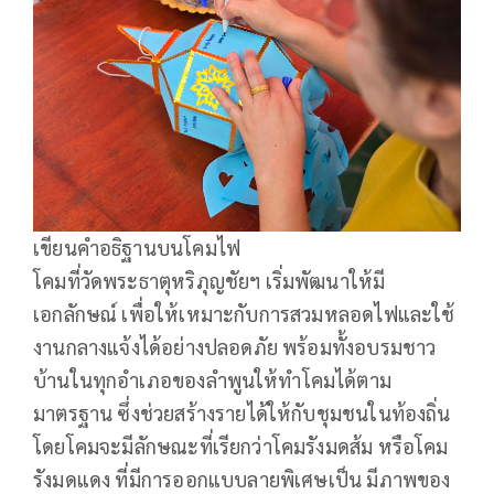
เขียนคำอธิฐานบนโคมไฟ
โคมที่วัดพระธาตุหริภุญชัยฯ เริ่มพัฒนาให้มี
เอกลักษณ์ เพื่อให้เหมาะกับการสวมหลอดไฟและใช้
งานกลางแจ้งได้อย่างปลอดภัย พร้อมทั้งอบรมชาว
บ้านในทุกอำเภอของลำพูนให้ทำโคมได้ตาม
มาตรฐาน ซึ่งช่วยสร้างรายได้ให้กับชุมชนในท้องถิ่น
โดยโคมจะมีลักษณะที่เรียกว่าโคมรังมดส้ม หรือโคม
รังมดแดง ที่มีการออกแบบลายพิเศษเป็น มีภาพของ