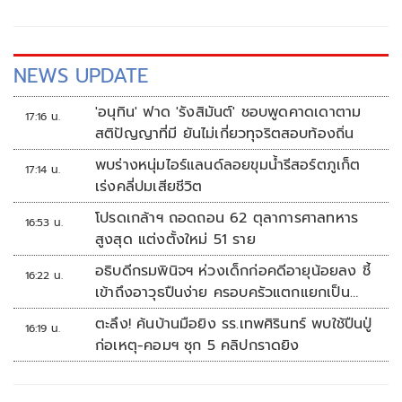
NEWS UPDATE
'อนุทิน' ฟาด 'รังสิมันต์' ชอบพูดคาดเดาตาม
17:16 น.
สติปัญญาที่มี ยันไม่เกี่ยวทุจริตสอบท้องถิ่น
พบร่างหนุ่มไอร์แลนด์ลอยขุมน้ำรีสอร์ตภูเก็ต
17:14 น.
เร่งคลี่ปมเสียชีวิต
โปรดเกล้าฯ ถอดถอน 62 ตุลาการศาลทหาร
16:53 น.
สูงสุด แต่งตั้งใหม่ 51 ราย
อธิบดีกรมพินิจฯ ห่วงเด็กก่อคดีอายุน้อยลง ชี้
16:22 น.
เข้าถึงอาวุธปืนง่าย ครอบครัวแตกแยกเป็น
ชนวนสำคัญ
ตะลึง! ค้นบ้านมือยิง รร.เทพศิรินทร์ พบใช้ปืนปู่
16:19 น.
ก่อเหตุ-คอมฯ ซุก 5 คลิปกราดยิง