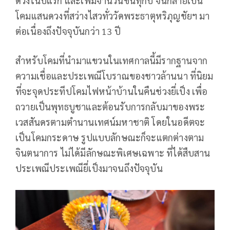
ดวงในปีแรก และเพิ่มจำนวนขึ้นทุกปี จนกลายเป็น
โคมแสนดวงที่สว่างไสวทั่ววัดพระธาตุหริภุญชัยฯ มา
ต่อเนื่องถึงปัจจุบันกว่า 13 ปี
สำหรับโคมที่นำมาแขวนในเทศกาลนี้มีรากฐานจาก
ความเชื่อและประเพณีโบราณของชาวล้านนา ที่นิยม
ที่จะจุดประทีปโคมไฟหน้าบ้านในคืนช่วงยี่เป็ง เพื่อ
ถวายเป็นพุทธบูชาและต้อนรับการกลับมาของพระ
เวสสันดรตามตำนานเทศน์มหาชาติ โดยในอดีตจะ
เป็นโคมกระดาษ รูปแบบลักษณะก็จะแตกต่างตาม
จินตนาการ ไม่ได้มีลักษณะพิเศษเฉพาะ ที่ได้สืบสาน
ประเพณีประเพณียี่เป็งมาจนถึงปัจจุบัน