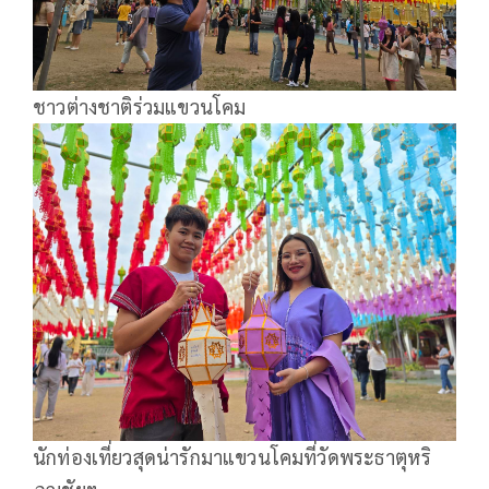
ชาวต่างชาติร่วมแขวนโคม
นักท่องเที่ยวสุดน่ารักมาแขวนโคมที่วัดพระธาตุหริ