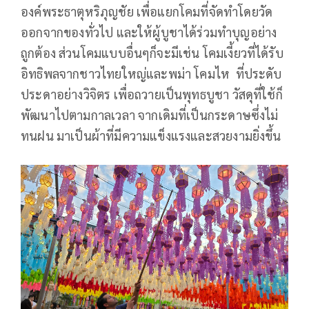
องค์พระธาตุหริภุญชัย เพื่อแยกโคมที่จัดทำโดยวัด
ออกจากของทั่วไป และให้ผู้บูชาได้ร่วมทำบุญอย่าง
ถูกต้อง ส่วนโคมแบบอื่นๆก็จะมีเช่น โคมเงี้ยวที่ได้รับ
อิทธิพลจากชาวไทยใหญ่และพม่า โคมไห ที่ประดับ
ประดาอย่างวิจิตร เพื่อถวายเป็นพุทธบูชา วัสดุที่ใช้ก็
พัฒนาไปตามกาลเวลา จากเดิมที่เป็นกระดาษซึ่งไม่
ทนฝน มาเป็นผ้าที่มีความแข็งแรงและสวยงามยิ่งขึ้น