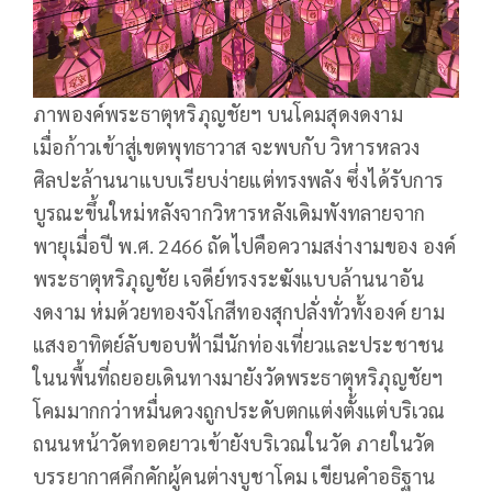
ภาพองค์พระธาตุหริภุญชัยฯ บนโคมสุดงดงาม
เมื่อก้าวเข้าสู่เขตพุทธาวาส จะพบกับ วิหารหลวง
ศิลปะล้านนาแบบเรียบง่ายแต่ทรงพลัง ซึ่งได้รับการ
บูรณะขึ้นใหม่หลังจากวิหารหลังเดิมพังทลายจาก
พายุเมื่อปี พ.ศ. 2466 ถัดไปคือความสง่างามของ องค์
พระธาตุหริภุญชัย เจดีย์ทรงระฆังแบบล้านนาอัน
งดงาม ห่มด้วยทองจังโกสีทองสุกปลั่งทั่วทั้งองค์ ยาม
แสงอาทิตย์ลับขอบฟ้ามีนักท่องเที่ยวและประชาชน
ในนพื้นที่ถยอยเดินทางมายังวัดพระธาตุหริภุญชัยฯ
โคมมากกว่าหมื่นดวงถูกประดับตกแต่งตั้งแต่บริเวณ
ถนนหน้าวัดทอดยาวเข้ายังบริเวณในวัด ภายในวัด
บรรยากาศคึกคักผู้คนต่างบูชาโคม เขียนคำอธิฐาน