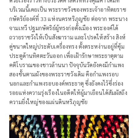
ด้วยเรื่องราวทางประวัติศาสตร์ที่ทรงคุณค่า เดิมที
บริเวณนี้เคยเป็น พระราชวังของพระเจ้าอาทิตยราช
กษัตริย์องค์ที่ 33 แห่งนครหริภุญชัย ต่อจาก พระนาง
จามเทวี ปฐมกษัตริย์ผู้ทรงก่อตั้งเมือง พระองค์ได้
ถวายราชวังให้เป็นสังฆาราม และโปรดให้สร้าง สิงห์
คู่ขนาดใหญ่ประดับเครื่องทรง ตั้งตระหง่านอยู่ที่ซุ้ม
ประตูด้านทิศตะวันออก เพื่อเฝ้ารักษาพระธาตุตาม
คติโบราณของชาวล้านนา ปัจจุบันวัดยังคงมีกำแพง
สองชั้นตามผังของพระราชวังเดิม คือกำแพงรอบ
นอกและกำแพงรอบองค์พระธาตุ ซึ่งยังคงไว้ซึ่งร่อง
รอยแห่งความรุ่งเรืองในอดีตให้ผู้มาเยือนได้สัมผัสถึง
ความยิ่งใหญ่ของแผ่นดินหริภุญชัย