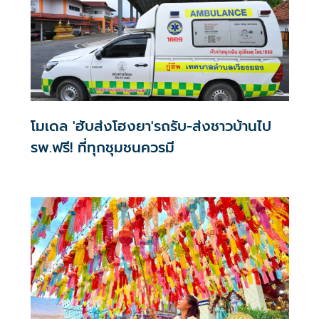
โมเดล 'ฮับส่งโฮงยา'รถรับ-ส่งชาวบ้านไป
รพ.ฟรี! ที่ทุกชุมชนควรมี