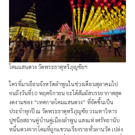
โคมแสนดวง วัดพระธาตุหริภุญชัยฯ
ใครที่มาเยือนจังหวัดลำพูนในช่วงเดือนตุลาคมไป
จนถึงวันที่10 พฤศจิกายน จะได้สัมผัสบรรยากาศสุด
งดงามของ “เทศกาลโคมแสนดวง” ที่จัดขึ้นเป็น
ประจำทุกปี ณ วัดพระธาตุหริภุญชัย วรมหาวิหาร
ปูชนียสถานคู่บ้านคู่เมืองลำพูน แสงแห่งศรัทธานับ
หมื่นดวงจากโคมที่ถูกแขวนเรียงรายทั่วลานวัด เปล่ง