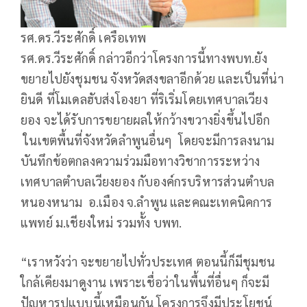
รศ.ดร.วีระศักดิ์ เครือเทพ
รศ.ดร.วีระศักดิ์ กล่าวอีกว่าโครงการนี้ทางพบท.ยัง
ขยายไปยังชุมชน จังหวัดสงขลาอีกด้วย และเป็นที่น่า
ยินดี ที่โมเดลฮับส่งโองยา ที่ริเริ่มโดยเทศบาลเวียง
ยอง จะได้รับการขยายผลให้กว้างขวางยิ่งขึ้นไปอีก
ในเขตพื้นที่จังหวัดลำพูนอื่นๆ โดยจะมีการลงนาม
บันทึกข้อตกลงความร่วมมือทางวิชาการระหว่าง
เทศบาลตำบลเวียงยอง กับองค์กรบริหารส่วนตำบล
หนองหนาม อ.เมือง จ.ลำพูน และคณะเทคนิคการ
แพทย์ ม.เชียงใหม่ รวมทั้ง บพท.
“เราหวังว่า จะขยายไปทั่วประเทศ ตอนนี้ก็มีชุมชน
ใกล้เคียงมาดูงาน เพราะเชื่อว่าในพื้นที่อื่นๆ ก็จะมี
ปัญหารูปแบบนี้เหมือนกัน โครงการจึงมีประโยชน์