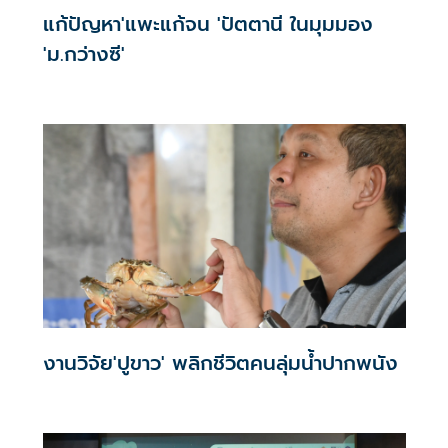
แก้ปัญหา'แพะแก้จน 'ปัตตานี ในมุมมอง
'ม.กว่างซี'
งานวิจัย'ปูขาว' พลิกชีวิตคนลุ่มน้ำปากพนัง