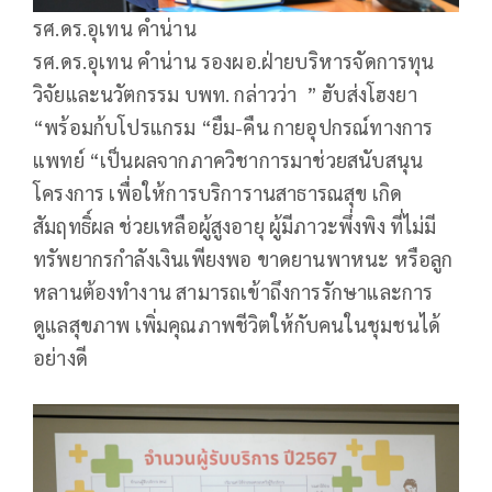
รศ.ดร.อุเทน คำน่าน
รศ.ดร.อุเทน คำน่าน รองผอ.ฝ่ายบริหารจัดการทุน
วิจัยและนวัตกรรม บพท. กล่าวว่า ” ฮับส่งโฮงยา
“พร้อมก้บโปรแกรม “ยืม-คืน กายอุปกรณ์ทางการ
แพทย์ “เป็นผลจากภาควิชาการมาช่วยสนับสนุน
โครงการ เพื่อให้การบริการานสาธารณสุข เกิด
สัมฤทธิ์ผล ช่วยเหลือผู้สูงอายุ ผู้มีภาวะพึ่งพิง ที่ไม่มี
ทรัพยากรกำลังเงินเพียงพอ ขาดยานพาหนะ หรือลูก
หลานต้องทำงาน สามารถเข้าถึงการรักษาและการ
ดูแลสุขภาพ เพิ่มคุณภาพชีวิตให้กับคนในชุมชนได้
อย่างดี