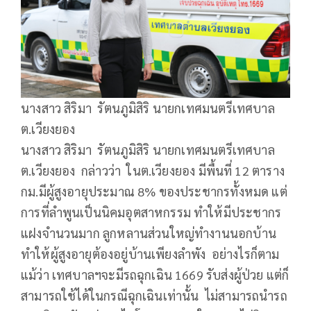
นางสาว สิริมา รัตนภูมิสิริ นายกเทศมนตรีเทศบาล
ต.เวียงยอง
นางสาว สิริมา รัตนภูมิสิริ นายกเทศมนตรีเทศบาล
ต.เวียงยอง กล่าวว่า ในต.เวียงยอง มีพื้นที่ 12 ตาราง
กม.มีผู้สูงอายุประมาณ 8% ของประชากรทั้งหมด แต่
การที่ลำพูนเป็นนิคมอุตสาหกรรม ทำให้มีประชากร
แฝงจำนวนมาก ลูกหลานส่วนใหญ่ทำงานนอกบ้าน
ทำให้ผู้สูงอายุต้องอยู่บ้านเพียงลำพัง อย่างไรก็ตาม
แม้ว่า เทศบาลฯจะมีรถฉุกเฉิน 1669 รับส่งผู้ป่วย แต่ก็
สามารถใช้ได้ในกรณีฉุกเฉินเท่านั้น ไม่สามารถนำรถ