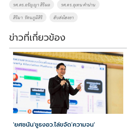
รศ.ดร.อรัญญา สิริผล
รศ.ดร.อุเทน คำน่าน
สิริมา รัตนภูมิสิริ
ฮับส่งโฮงยา
ข่าวที่เกี่ยวข้อง
'ยศชนัน'ชูธงอว.ไล่ขจัด'ความจน'