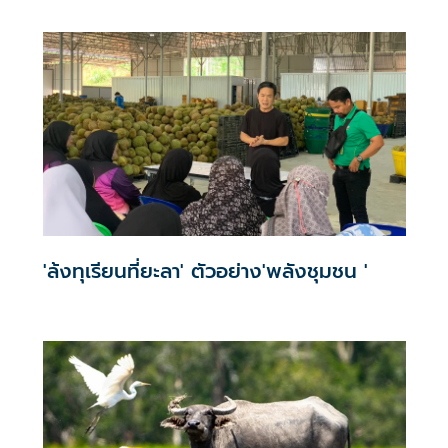
'ล้งทุเรียนที่ยะลา' ตัวอย่าง'พลังชุมชน '