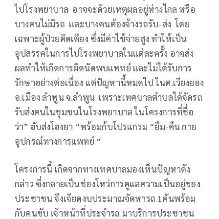
ไปโรงพยาบาล อาจจะด้วยเหตุผลอยู่ห่างไกล หรือ
บางคนไม่มีรถ และบางคนต้องจ้างรถรับ-ส่ง โดย
เฉพาะผู้ป่วยติดเตียง ซึ่งมีค่าใช้จ่ายสูง ทำให้เป็น
อุปสรรคในการไปโรงพยาบาลในแต่ละครั้ง อาจส่ง
ผลทำให้เกิดการผิดนัดพบแพทย์ และไม่ได้รับการ
รักษาอย่างต่อเนื่อง แต่ปัญหานี้หมดไป ในต.เวียงยอง
อ.เมือง ลำพูน จ.ลำพูน เพราะเทศบาลตำบลได้จัดรถ
รับส่งคนในชุมชนในโรงพยาบาล ในโครงการที่ชื่อ
ว่า” ฮับส่งโฮงยา “พร้อมก้บโปรแกรม “ยืม-คืน กาย
อุปกรณ์ทางการแพทย์ “
โครงการนี้ เกิดจากทางเทศบาลมองเห็นปัญหาดัง
กล่าว ซึ่งกลายเป็นช่องโหว่การดูแลความเป็นอยู่ของ
ประชาชน จึงเจียดงบประมาณจัดหารถ 1คันพร้อม
กับคนขับ เจ้าหน้าที่ประจำรถ มาบริการประชาชน