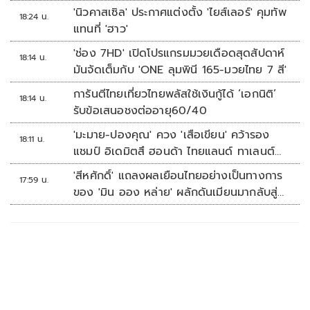
'นิวคาสเซิล' ประกาศแต่งตั้ง 'ไยส์เลอร์' คุมทัพ
18:24 น.
แทนที่ 'ฮาว'
'ช่อง 7HD' เปิดโปรแกรมมวยเดือดสุดสัปดาห์
18:14 น.
มันจัดเต็มกับ 'ONE ลุมพินี 165-มวยไทย 7 สี'
การันตีไทยเที่ยวไทยพลัสใช้เงินกู้ได้ ‘เอกนิติ’
18:14 น.
รับข้อเสนอชงต่ออายุ60/40
'มะมาย-ปองคุณ' ควง 'เสือเขียน' คว้ารอง
18:11 น.
แชมป์ อิเดมิตสึ ฮอนด้า ไทยแลนด์ ทาเลนต์
คัพ สนาม 3
'สีหศักดิ์' แถลงผลเยือนไทยอย่างเป็นทางการ
17:59 น.
ของ 'มิน ออง หล่าย' ผลักดันเมียนมากลับสู่
อาเซียน